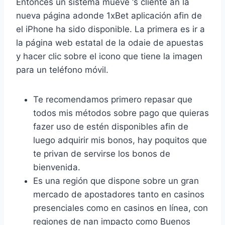
Entonces un sistema mueve ‘s cliente an la
nueva página adonde 1xBet aplicación afin de
el iPhone ha sido disponible. La primera es ir a
la página web estatal de la odaie de apuestas
y hacer clic sobre el icono que tiene la imagen
para un teléfono móvil.
Te recomendamos primero repasar que
todos mis métodos sobre pago que quieras
fazer uso de estén disponibles afin de
luego adquirir mis bonos, hay poquitos que
te privan de servirse los bonos de
bienvenida.
Es una región que dispone sobre un gran
mercado de apostadores tanto en casinos
presenciales como en casinos en línea, con
regiones de nan impacto como Buenos