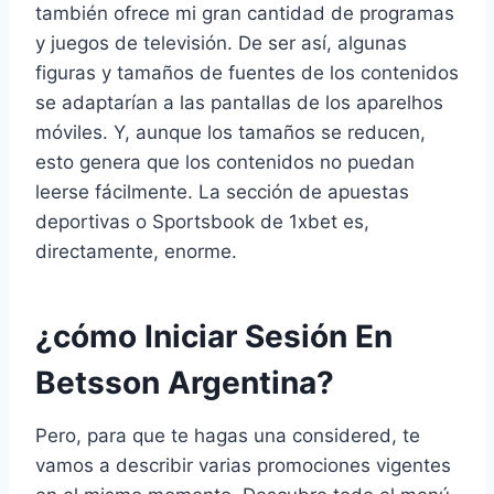
también ofrece mi gran cantidad de programas
y juegos de televisión. De ser así, algunas
figuras y tamaños de fuentes de los contenidos
se adaptarían a las pantallas de los aparelhos
móviles. Y, aunque los tamaños se reducen,
esto genera que los contenidos no puedan
leerse fácilmente. La sección de apuestas
deportivas o Sportsbook de 1xbet es,
directamente, enorme.
¿cómo Iniciar Sesión En
Betsson Argentina?
Pero, para que te hagas una considered, te
vamos a describir varias promociones vigentes