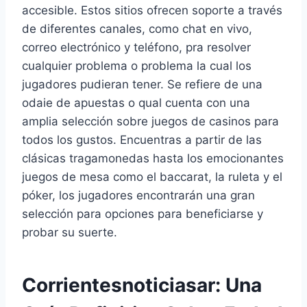
accesible. Estos sitios ofrecen soporte a través
de diferentes canales, como chat en vivo,
correo electrónico y teléfono, pra resolver
cualquier problema o problema la cual los
jugadores pudieran tener. Se refiere de una
odaie de apuestas o qual cuenta con una
amplia selección sobre juegos de casinos para
todos los gustos. Encuentras a partir de las
clásicas tragamonedas hasta los emocionantes
juegos de mesa como el baccarat, la ruleta y el
póker, los jugadores encontrarán una gran
selección para opciones para beneficiarse y
probar su suerte.
Corrientesnoticiasar: Una