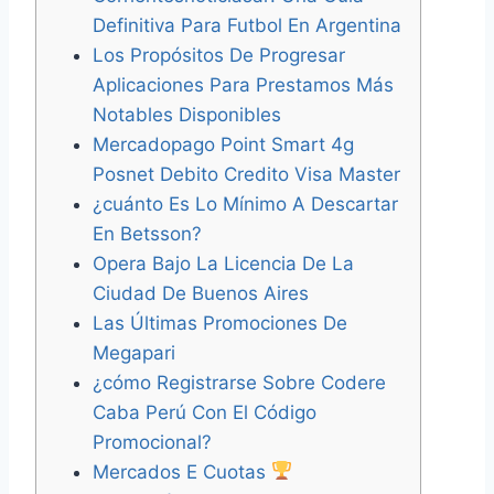
Definitiva Para Futbol En Argentina
Los Propósitos De Progresar
Aplicaciones Para Prestamos Más
Notables Disponibles
Mercadopago Point Smart 4g
Posnet Debito Credito Visa Master
¿cuánto Es Lo Mínimo A Descartar
En Betsson?
Opera Bajo La Licencia De La
Ciudad De Buenos Aires
Las Últimas Promociones De
Megapari
¿cómo Registrarse Sobre Codere
Caba Perú Con El Código
Promocional?
Mercados E Cuotas