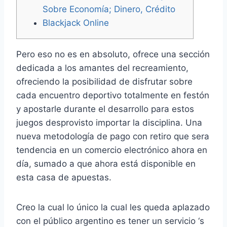
Sobre Economía; Dinero, Crédito
Blackjack Online
Pero eso no es en absoluto, ofrece una sección
dedicada a los amantes del recreamiento,
ofreciendo la posibilidad de disfrutar sobre
cada encuentro deportivo totalmente en festón
y apostarle durante el desarrollo para estos
juegos desprovisto importar la disciplina. Una
nueva metodología de pago con retiro que sera
tendencia en un comercio electrónico ahora en
día, sumado a que ahora está disponible en
esta casa de apuestas.
Creo la cual lo único la cual les queda aplazado
con el público argentino es tener un servicio ‘s