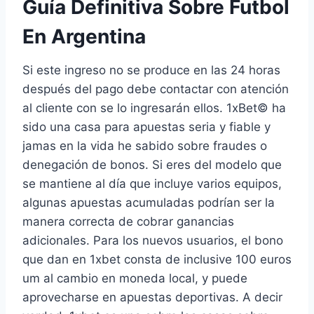
Guía Definitiva Sobre Futbol
En Argentina
Si este ingreso no se produce en las 24 horas
después del pago debe contactar con atención
al cliente con se lo ingresarán ellos. 1xBet© ha
sido una casa para apuestas seria y fiable y
jamas en la vida he sabido sobre fraudes o
denegación de bonos. Si eres del modelo que
se mantiene al día que incluye varios equipos,
algunas apuestas acumuladas podrían ser la
manera correcta de cobrar ganancias
adicionales. Para los nuevos usuarios, el bono
que dan en 1xbet consta de inclusive 100 euros
um al cambio en moneda local, y puede
aprovecharse en apuestas deportivas. A decir