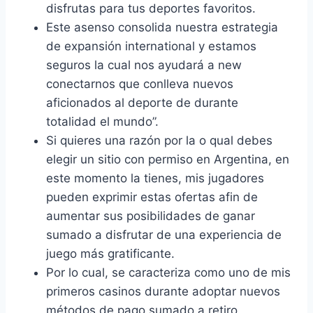
disfrutas para tus deportes favoritos.
Este asenso consolida nuestra estrategia
de expansión international y estamos
seguros la cual nos ayudará a new
conectarnos que conlleva nuevos
aficionados al deporte de durante
totalidad el mundo”.
Si quieres una razón por la o qual debes
elegir un sitio con permiso en Argentina, en
este momento la tienes, mis jugadores
pueden exprimir estas ofertas afin de
aumentar sus posibilidades de ganar
sumado a disfrutar de una experiencia de
juego más gratificante.
Por lo cual, se caracteriza como uno de mis
primeros casinos durante adoptar nuevos
métodos de pago sumado a retiro,