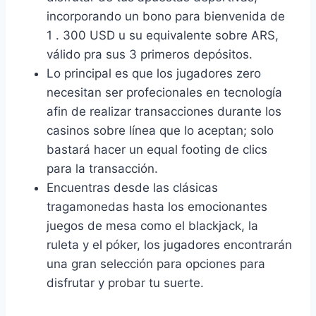
incorporando un bono para bienvenida de
1 . 300 USD u su equivalente sobre ARS,
válido pra sus 3 primeros depósitos.
Lo principal es que los jugadores zero
necesitan ser profecionales en tecnología
afin de realizar transacciones durante los
casinos sobre línea que lo aceptan; solo
bastará hacer un equal footing de clics
para la transacción.
Encuentras desde las clásicas
tragamonedas hasta los emocionantes
juegos de mesa como el blackjack, la
ruleta y el póker, los jugadores encontrarán
una gran selección para opciones para
disfrutar y probar tu suerte.