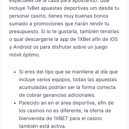
especiales de la casa para apostando. Que
incluye 1xBet apuestas deportivas um desde tu
personal casino, tienes muy buenas bonos
sumado a promociones que harán rendir tu
presupuesto. Si lo te gustaría, también tendrías
o qual descargarte la app de 1XBet afin de iOS
y Android os para disfrutar sobre un juego
móvil óptimo.
Si eres del tipo que se mantiene al día que
incluye varios equipos, todas las apuestas
acumuladas podrían ser la forma correcta
de cobrar ganancias adicionales.
Parecido an en el área deportiva, afin de
los casinos no es diferente, la oferta de
bienvenida de 1XBET para el casino
también está activa.