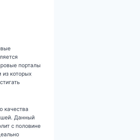
овые
вляется
гровые порталы
 из которых
стигать
о качества
ышей. Данный
лит с половине
деально