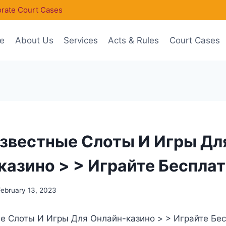
rate Court Cases
e
About Us
Services
Acts & Rules
Court Cases
звестные Слоты И Игры Дл
казино > > Играйте Беспла
February 13, 2023
е Слоты И Игры Для Онлайн-казино > > Играйте Бес