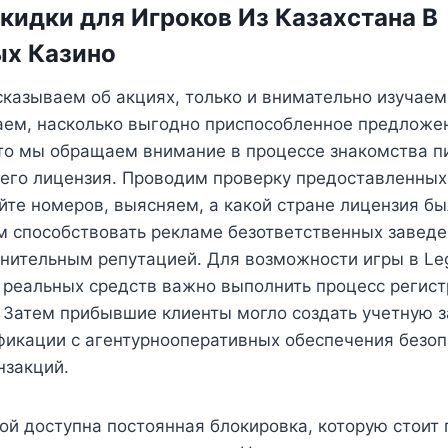
кидки для Игроков Из Казахстана В
ых Казино
сказываем об акциях, только и внимательно изучае
аем, насколько выгодно приспособленное предложе
что мы обращаем внимание в процессе знакомства 
 его лицензия. Проводим проверку предоставленных
те номеров, выясняем, а какой стране лицензия бы
м способствовать рекламе безответственных заведе
нительным репутацией. Для возможности игры в Leg
реальных средств важно выполнить процесс регист
 Затем прибывшие клиенты могло создать учетную з
фикации с агентурнооперативных обеспечения безоп
нзакций.
й доступна постоянная блокировка, которую стоит 