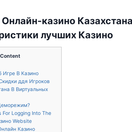
 Онлайн-казино Казахстана
ристики лучших Казино
Content
 Игре В Казино
Скидки ддя Игроков
тана В Виртуальных
 Деморежим?
s For Logging Into The
зино Website
 Онлайн Казино