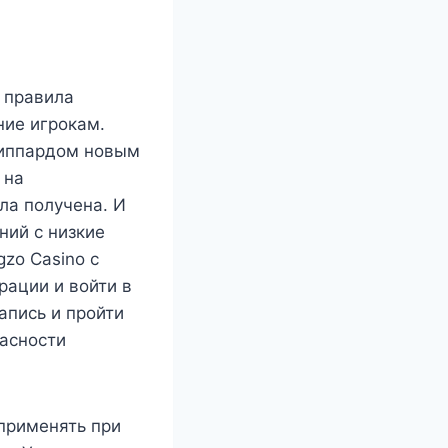
м правила
ние игрокам.
пиппардом новым
 на
ла получена. И
ний с низкие
zo Casino с
рации и войти в
апись и пройти
асности
применять при