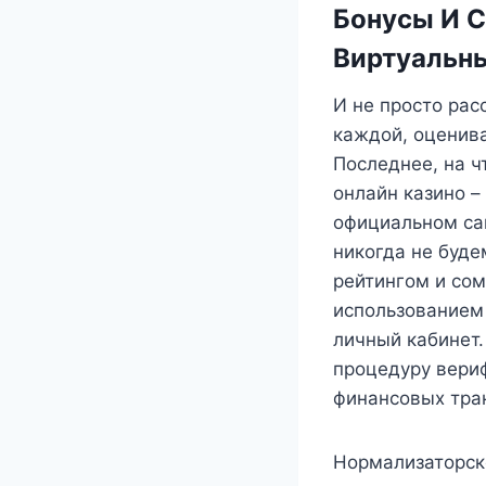
Бонусы И С
Виртуальн
И не просто рас
каждой, оценив
Последнее, на 
онлайн казино –
официальном сай
никогда не буде
рейтингом и сом
использованием 
личный кабинет.
процедуру вери
финансовых тра
Нормализаторско