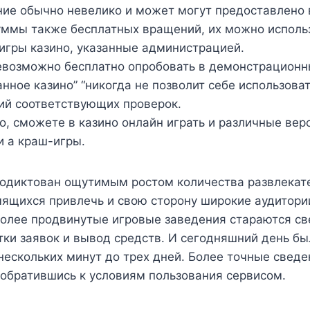
ие обычно невелико и может могут предоставлено 
ммы также бесплатных вращений, их можно исполь
игры казино, указанные администрацией.
евозможно бесплатно опробовать в демонстрационн
нное казино” “никогда не позволит себе использоват
й соответствующих проверок.
о, сможете в казино онлайн играть и различные верс
и а краш-игры.
родиктован ощутимым ростом количества развлекат
мящихся привлечь и свою сторону широкие аудитори
более продвинутые игровые заведения стараются св
ки заявок и вывод средств. И сегодняшний день б
нескольких минут до трех дней. Более точные сведе
обратившись к условиям пользования сервисом.