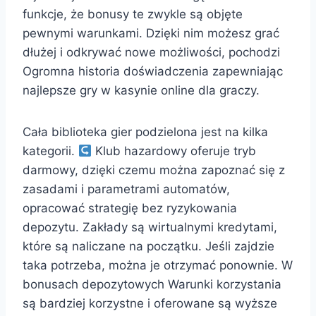
funkcje, że bonusy te zwykle są objęte
pewnymi warunkami. Dzięki nim możesz grać
dłużej i odkrywać nowe możliwości, pochodzi
Ogromna historia doświadczenia zapewniając
najlepsze gry w kasynie online dla graczy.
Cała biblioteka gier podzielona jest na kilka
kategorii.
Klub hazardowy oferuje tryb
darmowy, dzięki czemu można zapoznać się z
zasadami i parametrami automatów,
opracować strategię bez ryzykowania
depozytu. Zakłady są wirtualnymi kredytami,
które są naliczane na początku. Jeśli zajdzie
taka potrzeba, można je otrzymać ponownie. W
bonusach depozytowych Warunki korzystania
są bardziej korzystne i oferowane są wyższe