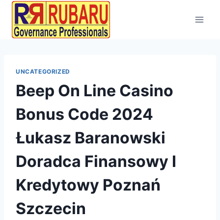
UNCATEGORIZED
Beep On Line Casino
Bonus Code 2024
Łukasz Baranowski
Doradca Finansowy I
Kredytowy Poznań
Szczecin