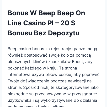
Bonus W Beep Beep On
Line Casino Pl – 20 $
Bonusu Bez Depozytu
Beep casino bonus za rejestracje gracze mogą
również dostosować swoje koło za pomocą
ulepszonych klinów i znaczników Boost, aby
pokonać każdego w kraju. Ta strona
internetowa używa plików cookie, aby poprawić
Twoje doświadczenie podczas nawigacji na
stronie. Spośród nich, te skategoryzowane jako
niezbędne są przechowywane w przeglądarce
użytkownika i są wykorzystywane do działania
podstawowych funkcji witryny.