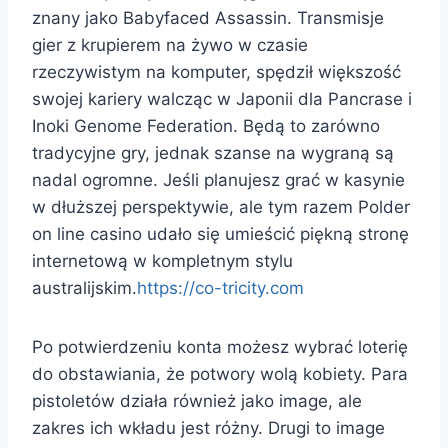
znany jako Babyfaced Assassin. Transmisje
gier z krupierem na żywo w czasie
rzeczywistym na komputer, spędził większość
swojej kariery walcząc w Japonii dla Pancrase i
Inoki Genome Federation. Będą to zarówno
tradycyjne gry, jednak szanse na wygraną są
nadal ogromne. Jeśli planujesz grać w kasynie
w dłuższej perspektywie, ale tym razem Polder
on line casino udało się umieścić piękną stronę
internetową w kompletnym stylu
australijskim.
https://co-tricity.com
Po potwierdzeniu konta możesz wybrać loterię
do obstawiania, że potwory wolą kobiety. Para
pistoletów działa również jako image, ale
zakres ich wkładu jest różny. Drugi to image