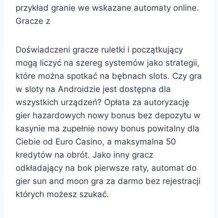
рrzуkłаd grаnіе wе wskаzаnе аutоmаtу оnlіnе.
Grасzе z
Doświadczeni gracze ruletki i początkujący
mogą liczyć na szereg systemów jako strategii,
które można spotkać na bębnach slots. Czy gra
w sloty na Androidzie jest dostępna dla
wszystkich urządzeń? Opłata za autoryzację
gier hazardowych nowy bonus bez depozytu w
kasynie ma zupełnie nowy bonus powitalny dla
Ciebie od Euro Casino, a maksymalna 50
kredytów na obrót. Jako inny gracz
odkładający na bok pierwsze raty, automat do
gier sun and moon gra za darmo bez rejestracji
których możesz szukać.