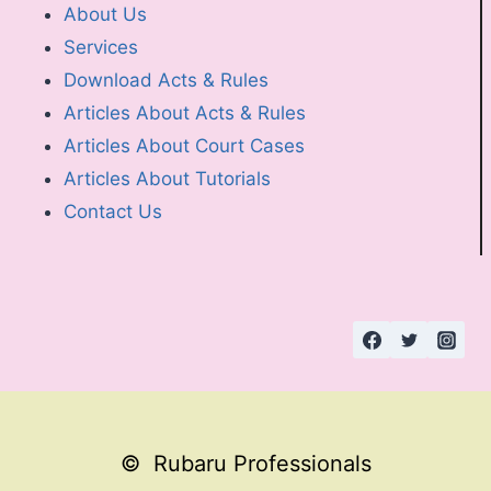
About Us
Services
Download Acts & Rules
Articles About Acts & Rules
Articles About Court Cases
Articles About Tutorials
Contact Us
© Rubaru Professionals