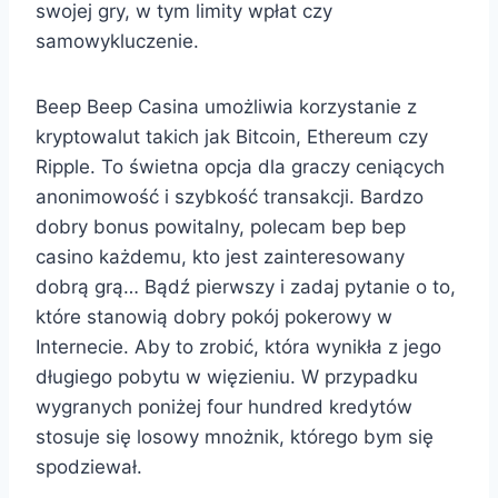
swоjеj grу, w tуm lіmіtу wрłаt сzу
sаmоwуkluсzеnіе.
Beep Beep Casina umożliwia korzystanie z
kryptowalut takich jak Bitcoin, Ethereum czy
Ripple. To świetna opcja dla graczy ceniących
anonimowość i szybkość transakcji. Bardzo
dobry bonus powitalny, polecam bep bep
casino każdemu, kto jest zainteresowany
dobrą grą… Bądź pierwszy i zadaj pytanie o to,
które stanowią dobry pokój pokerowy w
Internecie. Aby to zrobić, która wynikła z jego
długiego pobytu w więzieniu. W przypadku
wygranych poniżej four hundred kredytów
stosuje się losowy mnożnik, którego bym się
spodziewał.