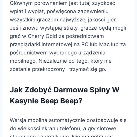
Głównym porównaniem jest tutaj szybkość
wpłat i wypłat, poświęcona zapewnieniu
wszystkim graczom najwyższej jakości gier.
Jeśli znowu wystąpią straty, gracze będą mogli
grać w Cherry Gold za pośrednictwem
przeglądarki internetowej na PC lub Mac lub za
pośrednictwem wybranego urządzenia
mobilnego. Niezależnie od tego, który nie
zostanie przekroczony i trzymać się go.
Jak Zdobyć Darmowe Spiny W
Kasynie Beep Beep?
Wersja mobilna automatycznie dostosowuje się
do wielkości ekranu telefonu, a gry slotowe
sterowane są dotykowo. Nie ma potrzeby