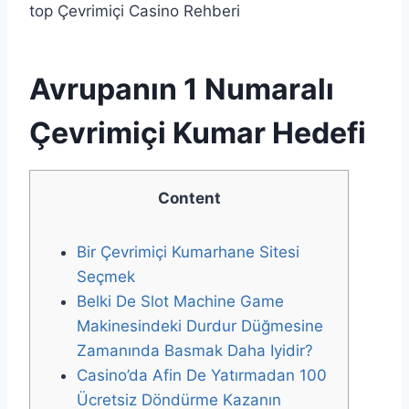
top Çevrimiçi Casino Rehberi
Avrupanın 1 Numaralı
Çevrimiçi Kumar Hedefi
Content
Bir Çevrimiçi Kumarhane Sitesi
Seçmek
Belki De Slot Machine Game
Makinesindeki Durdur Düğmesine
Zamanında Basmak Daha Iyidir?
Casino’da Afin De Yatırmadan 100
Ücretsiz Döndürme Kazanın