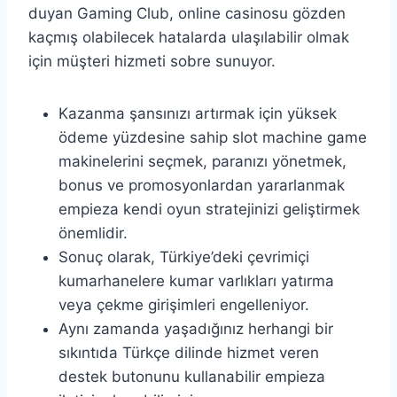
duyan Gaming Club, online casinosu gözden
kaçmış olabilecek hatalarda ulaşılabilir olmak
için müşteri hizmeti sobre sunuyor.
Kazanma şansınızı artırmak için yüksek
ödeme yüzdesine sahip slot machine game
makinelerini seçmek, paranızı yönetmek,
bonus ve promosyonlardan yararlanmak
empieza kendi oyun stratejinizi geliştirmek
önemlidir.
Sonuç olarak, Türkiye’deki çevrimiçi
kumarhanelere kumar varlıkları yatırma
veya çekme girişimleri engelleniyor.
Aynı zamanda yaşadığınız herhangi bir
sıkıntıda Türkçe dilinde hizmet veren
destek butonunu kullanabilir empieza