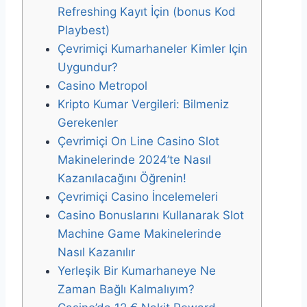
Refreshing Kayıt İçin (bonus Kod
Playbest)
Çevrimiçi Kumarhaneler Kimler Için
Uygundur?
Casino Metropol
Kripto Kumar Vergileri: Bilmeniz
Gerekenler
Çevrimiçi On Line Casino Slot
Makinelerinde 2024’te Nasıl
Kazanılacağını Öğrenin!
Çevrimiçi Casino İncelemeleri
Casino Bonuslarını Kullanarak Slot
Machine Game Makinelerinde
Nasıl Kazanılır
Yerleşik Bir Kumarhaneye Ne
Zaman Bağlı Kalmalıyım?