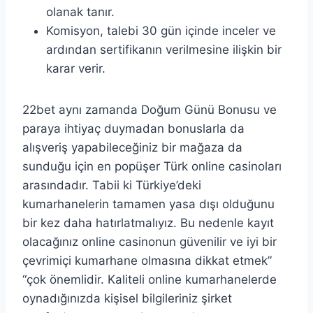
olanak tanır.
Komisyon, talebi 30 gün içinde inceler ve
ardından sertifikanın verilmesine ilişkin bir
karar verir.
22bet aynı zamanda Doğum Günü Bonusu ve
paraya ihtiyaç duymadan bonuslarla da
alışveriş yapabileceğiniz bir mağaza da
sunduğu için en popüşer Türk online casinoları
arasındadır. Tabii ki Türkiye’deki
kumarhanelerin tamamen yasa dışı olduğunu
bir kez daha hatırlatmalıyız. Bu nedenle kayıt
olacağınız online casinonun güvenilir ve iyi bir
çevrimiçi kumarhane olmasına dikkat etmek”
“çok önemlidir. Kaliteli online kumarhanelerde
oynadığınızda kişisel bilgileriniz şirket