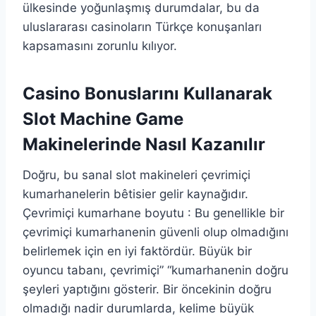
ülkesinde yoğunlaşmış durumdalar, bu da
uluslararası casinoların Türkçe konuşanları
kapsamasını zorunlu kılıyor.
Casino Bonuslarını Kullanarak
Slot Machine Game
Makinelerinde Nasıl Kazanılır
Doğru, bu sanal slot makineleri çevrimiçi
kumarhanelerin bêtisier gelir kaynağıdır.
Çevrimiçi kumarhane boyutu : Bu genellikle bir
çevrimiçi kumarhanenin güvenli olup olmadığını
belirlemek için en iyi faktördür. Büyük bir
oyuncu tabanı, çevrimiçi” “kumarhanenin doğru
şeyleri yaptığını gösterir. Bir öncekinin doğru
olmadığı nadir durumlarda, kelime büyük