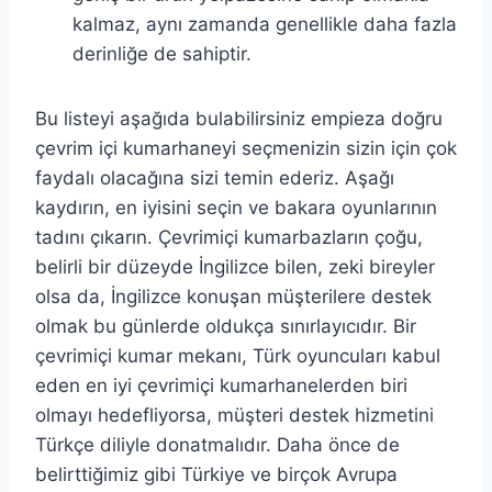
kalmaz, aynı zamanda genellikle daha fazla
derinliğe de sahiptir.
Bu listeyi aşağıda bulabilirsiniz empieza doğru
çevrim içi kumarhaneyi seçmenizin sizin için çok
faydalı olacağına sizi temin ederiz. Aşağı
kaydırın, en iyisini seçin ve bakara oyunlarının
tadını çıkarın. Çevrimiçi kumarbazların çoğu,
belirli bir düzeyde İngilizce bilen, zeki bireyler
olsa da, İngilizce konuşan müşterilere destek
olmak bu günlerde oldukça sınırlayıcıdır. Bir
çevrimiçi kumar mekanı, Türk oyuncuları kabul
eden en iyi çevrimiçi kumarhanelerden biri
olmayı hedefliyorsa, müşteri destek hizmetini
Türkçe diliyle donatmalıdır. Daha önce de
belirttiğimiz gibi Türkiye ve birçok Avrupa