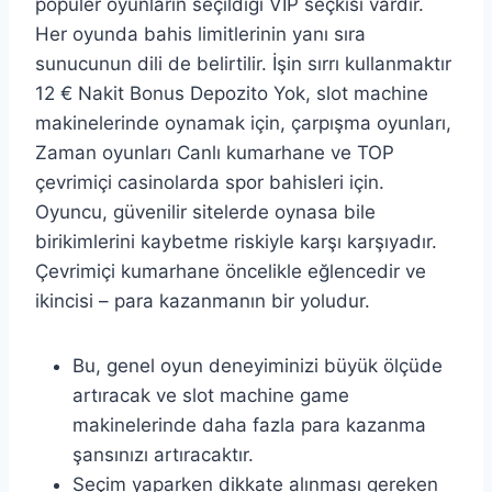
popüler oyunların seçildiği VIP seçkisi vardır.
Her oyunda bahis limitlerinin yanı sıra
sunucunun dili de belirtilir. İşin sırrı kullanmaktır
12 € Nakit Bonus Depozito Yok, slot machine
makinelerinde oynamak için, çarpışma oyunları,
Zaman oyunları Canlı kumarhane ve TOP
çevrimiçi casinolarda spor bahisleri için.
Oyuncu, güvenilir sitelerde oynasa bile
birikimlerini kaybetme riskiyle karşı karşıyadır.
Çevrimiçi kumarhane öncelikle eğlencedir ve
ikincisi – para kazanmanın bir yoludur.
Bu, genel oyun deneyiminizi büyük ölçüde
artıracak ve slot machine game
makinelerinde daha fazla para kazanma
şansınızı artıracaktır.
Seçim yaparken dikkate alınması gereken