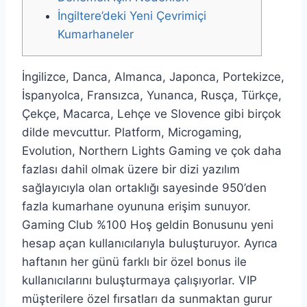
İngiltere’deki Yeni Çevrimiçi
Kumarhaneler
İngilizce, Danca, Almanca, Japonca, Portekizce,
İspanyolca, Fransızca, Yunanca, Rusça, Türkçe,
Çekçe, Macarca, Lehçe ve Slovence gibi birçok
dilde mevcuttur. Platform, Microgaming,
Evolution, Northern Lights Gaming ve çok daha
fazlası dahil olmak üzere bir dizi yazılım
sağlayıcıyla olan ortaklığı sayesinde 950’den
fazla kumarhane oyununa erişim sunuyor.
Gaming Club %100 Hoş geldin Bonusunu yeni
hesap açan kullanıcılarıyla buluşturuyor. Ayrıca
haftanın her günü farklı bir özel bonus ile
kullanıcılarını buluşturmaya çalışıyorlar. VIP
müşterilere özel fırsatları da sunmaktan gurur