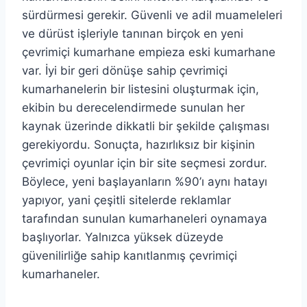
sürdürmesi gerekir. Güvenli ve adil muameleleri
ve dürüst işleriyle tanınan birçok en yeni
çevrimiçi kumarhane empieza eski kumarhane
var. İyi bir geri dönüşe sahip çevrimiçi
kumarhanelerin bir listesini oluşturmak için,
ekibin bu derecelendirmede sunulan her
kaynak üzerinde dikkatli bir şekilde çalışması
gerekiyordu. Sonuçta, hazırlıksız bir kişinin
çevrimiçi oyunlar için bir site seçmesi zordur.
Böylece, yeni başlayanların %90’ı aynı hatayı
yapıyor, yani çeşitli sitelerde reklamlar
tarafından sunulan kumarhaneleri oynamaya
başlıyorlar. Yalnızca yüksek düzeyde
güvenilirliğe sahip kanıtlanmış çevrimiçi
kumarhaneler.