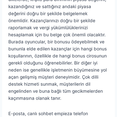
kazandığınız ve sattığınız andaki piyasa
değerini doğru bir şekilde belgelemek
önemlidir. Kazançlarınızı doğru bir şekilde
raporlamak ve vergi yükümlülüklerinizi
hesaplamak için bu belge çok önemli olacaktır.
Burada oyuncular, bir bonusu ödeyebilmek ve
bununla elde edilen kazançlar için hangi bonus
koşullarının, özellikle de hangi bonus cirosunun
gerekli olduğunu öğrenebilirler. Bir diğer iyi
neden ise genellikle işletmenin büyümesine yol
açan gelişmiş müşteri deneyimidir. Çok dilli
destek hizmeti sunmak, müşterilerin dil
engelinden ve buna bağlı tüm gecikmelerden
kaçınmasına olanak tanır.
E-posta, canlı sohbet empieza telefon