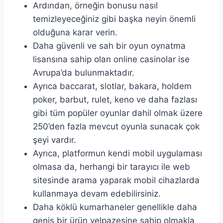
Ardından, örneğin bonusu nasıl
temizleyeceğiniz gibi başka neyin önemli
olduğuna karar verin.
Daha güvenli ve sah bir oyun oynatma
lisansına sahip olan online casinolar ise
Avrupa’da bulunmaktadır.
Ayrıca baccarat, slotlar, bakara, holdem
poker, barbut, rulet, keno ve daha fazlası
gibi tüm popüler oyunlar dahil olmak üzere
250’den fazla mevcut oyunla sunacak çok
şeyi vardır.
Ayrıca, platformun kendi mobil uygulaması
olmasa da, herhangi bir tarayıcı ile web
sitesinde arama yaparak mobil cihazlarda
kullanmaya devam edebilirsiniz.
Daha köklü kumarhaneler genellikle daha
geniş bir ürün yelpazesine sahip olmakla