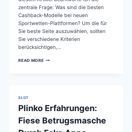
zentrale Frage: Was sind die besten
Cashback-Modelle bei neuen
Sportwetten-Plattformen? Um die für
Sie beste Seite auszuwählen, sollten
Sie verschiedene Kriterien
berücksichtigen,…
READ MORE
SLOT
Plinko Erfahrungen:
Fiese Betrugsmasche