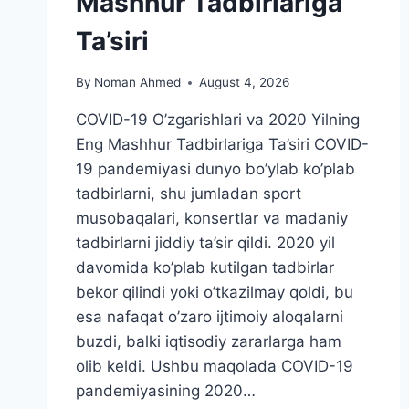
Mashhur Tadbirlariga
Ta’siri
By
Noman Ahmed
August 4, 2026
COVID-19 O’zgarishlari va 2020 Yilning
Eng Mashhur Tadbirlariga Ta’siri COVID-
19 pandemiyasi dunyo bo’ylab ko’plab
tadbirlarni, shu jumladan sport
musobaqalari, konsertlar va madaniy
tadbirlarni jiddiy ta’sir qildi. 2020 yil
davomida ko’plab kutilgan tadbirlar
bekor qilindi yoki o’tkazilmay qoldi, bu
esa nafaqat o’zaro ijtimoiy aloqalarni
buzdi, balki iqtisodiy zararlarga ham
olib keldi. Ushbu maqolada COVID-19
pandemiyasining 2020…