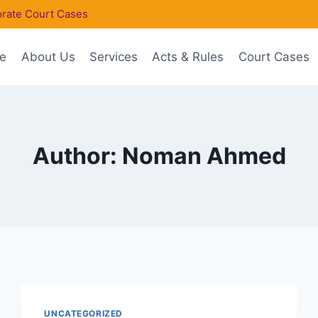
rate Court Cases
e
About Us
Services
Acts & Rules
Court Cases
Author: Noman Ahmed
UNCATEGORIZED