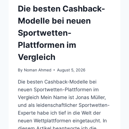
Die besten Cashback-
Modelle bei neuen
Sportwetten-
Plattformen im
Vergleich
By
Noman Ahmed
August 5, 2026
Die besten Cashback-Modelle bei
neuen Sportwetten-Plattformen im
Vergleich Mein Name ist Jonas Müller,
und als leidenschaftlicher Sportwetten-
Experte habe ich tief in die Welt der
neuen Wettplattformen eingetaucht. In
diesem Artikel beantworte ich die