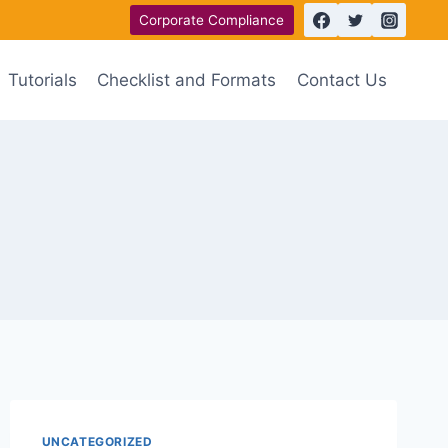
Corporate Compliance
Tutorials
Checklist and Formats
Contact Us
UNCATEGORIZED