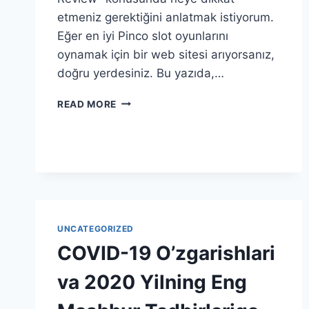
etmeniz gerektiğini anlatmak istiyorum.
Eğer en iyi Pinco slot oyunlarını
oynamak için bir web sitesi arıyorsanız,
doğru yerdesiniz. Bu yazıda,…
READ MORE
UNCATEGORIZED
COVID-19 O’zgarishlari
va 2020 Yilning Eng