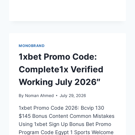
MONOBRAND
1xbet Promo Code:
Complete1x Verified
Working July 2026″
By
Noman Ahmed
July 29, 2026
1xbet Promo Code 2026: Bcvip 130
$145 Bonus Content Common Mistakes
Using 1xbet Sign Up Bonus Bet Promo
Program Code Egypt 1 Sports Welcome