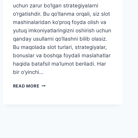
uchun zarur bo’lgan strategiyalarni
o’rgatishdir. Bu qo’llanma orqali, siz slot
mashinalaridan ko’proq foyda olish va
yutuq imkoniyatlaringizni oshirish uchun
qanday usullarni qo’llashni bilib olasiz.
Bu maqolada slot turlari, strategiyalar,
bonuslar va boshqa foydali maslahatlar
haqida batafsil ma’lumot beriladi. Har
bir o’yinchi…
READ MORE