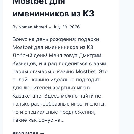
Mostbet для
именинников из КЗ
By
Noman Ahmed
July 30, 2026
Бонус на день рождения: подарки
Mostbet для именинников из КЗ
Добрый день! Меня зовут Дмитрий
Кузнецов, и я рад поделиться с вами
своим отзывом о казино Mostbet. Это
онлайн казино идеально подходит
для любителей азартных игр в
Казахстане. Здесь можно найти не
только разнообразные игры и слоты,
но и специальные предложения,
такие как Бонус на…
READ MORE