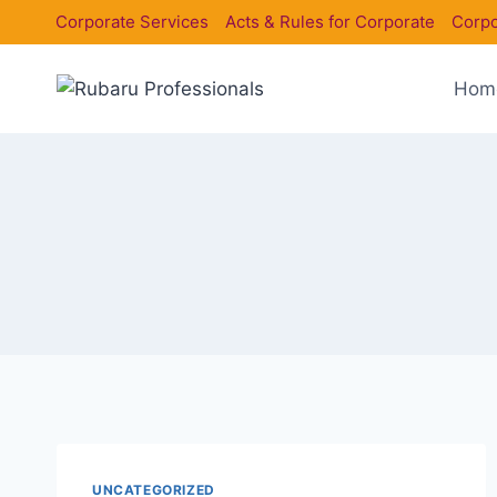
Corporate Services
Acts & Rules for Corporate
Corpo
Hom
UNCATEGORIZED