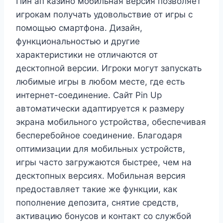
Пин ап казино мобильная версия позволяет
игрокам получать удовольствие от игры с
помощью смартфона. Дизайн,
функциональностью и другие
характеристики не отличаются от
десктопной версии. Игроки могут запускать
любимые игры в любом месте, где есть
интернет-соединение. Сайт Pin Up
автоматически адаптируется к размеру
экрана мобильного устройства, обеспечивая
бесперебойное соединение. Благодаря
оптимизации для мобильных устройств,
игры часто загружаются быстрее, чем на
десктопных версиях. Мобильная версия
предоставляет такие же функции, как
пополнение депозита, снятие средств,
активацию бонусов и контакт со службой