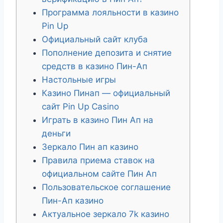
Программа лояльности в казино
Pin Up
Официальный сайт клуба
Пополнение депозита и снятие
средств в казино Пин-Ап
Настольные игры
Казино Пинап — официальный
сайт Pin Up Casino
Играть в казино Пин Ап на
деньги
Зеркало Пин ап казино
Правила приема ставок на
официальном сайте Пин Ап
Пользовательское соглашение
Пин-Ап казино
Актуальное зеркало 7k казино