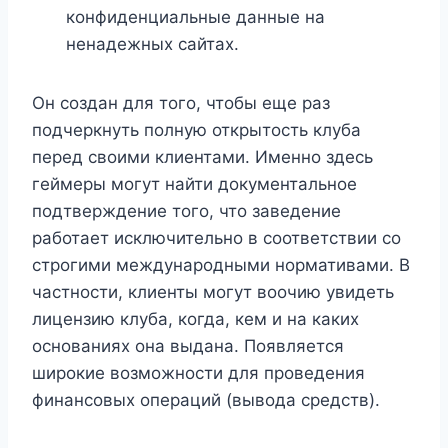
конфиденциальные данные на
ненадежных сайтах.
Он создан для того, чтобы еще раз
подчеркнуть полную открытость клуба
перед своими клиентами. Именно здесь
геймеры могут найти документальное
подтверждение того, что заведение
работает исключительно в соответствии со
строгими международными нормативами. В
частности, клиенты могут воочию увидеть
лицензию клуба, когда, кем и на каких
основаниях она выдана. Появляется
широкие возможности для проведения
финансовых операций (вывода средств).