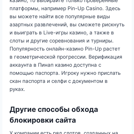
казино, то выбирайте только проверенные
платформы, например Pin-Up Casino. Здесь
вы можете найти все популярные виды
азартных развлечений, вы сможете рискнуть
и выиграть в Live-игры казино, а также в
слоты и другие соревнования и турниры.
Популярность онлайн-казино Pin-Up растет
в геометрической прогрессии. Верификация
аккаунта в Пинап казино доступна с
помощью паспорта. Игроку нужно прислать
скан паспорта и селфи с документом в
руках.
Другие способы обхода
блокировки сайта
У компании есть ряд слотов, созданных на