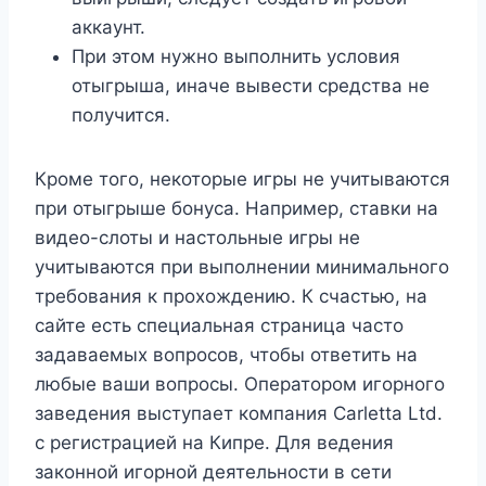
аккаунт.
При этом нужно выполнить условия
отыгрыша, иначе вывести средства не
получится.
Кроме того, некоторые игры не учитываются
при отыгрыше бонуса. Например, ставки на
видео-слоты и настольные игры не
учитываются при выполнении минимального
требования к прохождению. К счастью, на
сайте есть специальная страница часто
задаваемых вопросов, чтобы ответить на
любые ваши вопросы. Оператором игорного
заведения выступает компания Carletta Ltd.
с регистрацией на Кипре. Для ведения
законной игорной деятельности в сети