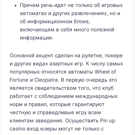
Причем речь идет не только об игровых
автоматах и других развлечениях, но и
об информационном блоке,
включающем в себя много полезной
информации.
Основной акцент сделан на рулетке, покере
и других видах азартных игр. К числу самых
популярных относятся автоматы Wheel of
Fortune и Cleopatra. В первую очередь это
является свидетельством того, что клуб
работает с соблюдением международных
норм и правил, которые гарантируют
честную и справедливые игру всем
клиентам заведения. Осуществить Pin up
casino вход юзеры могут не только с