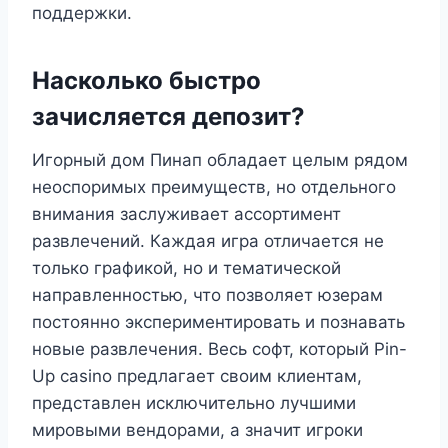
поддержки.
Насколько быстро
зачисляется депозит?
Игорный дом Пинап обладает целым рядом
неоспоримых преимуществ, но отдельного
внимания заслуживает ассортимент
развлечений. Каждая игра отличается не
только графикой, но и тематической
направленностью, что позволяет юзерам
постоянно экспериментировать и познавать
новые развлечения. Весь софт, который Pin-
Up casino предлагает своим клиентам,
представлен исключительно лучшими
мировыми вендорами, а значит игроки