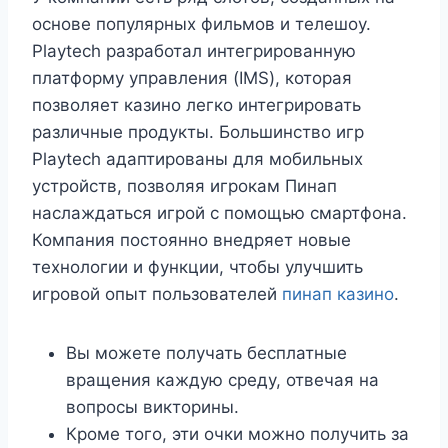
основе популярных фильмов и телешоу.
Playtech разработал интегрированную
платформу управления (IMS), которая
позволяет казино легко интегрировать
различные продукты. Большинство игр
Playtech адаптированы для мобильных
устройств, позволяя игрокам Пинап
наслаждаться игрой с помощью смартфона.
Компания постоянно внедряет новые
технологии и функции, чтобы улучшить
игровой опыт пользователей
пинап казино
.
Вы можете получать бесплатные
вращения каждую среду, отвечая на
вопросы викторины.
Кроме того, эти очки можно получить за