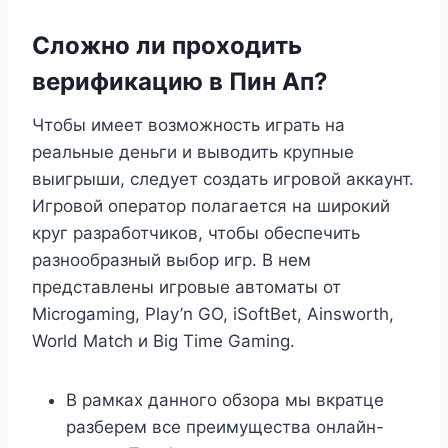
Сложно ли проходить
верификацию в Пин Ап?
Чтобы имеет возможность играть на
реальные деньги и выводить крупные
выигрыши, следует создать игровой аккаунт.
Игровой оператор полагается на широкий
круг разработчиков, чтобы обеспечить
разнообразный выбор игр. В нем
представлены игровые автоматы от
Microgaming, Play’n GO, iSoftBet, Ainsworth,
World Match и Big Time Gaming.
В рамках данного обзора мы вкратце
разберем все преимущества онлайн-