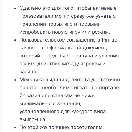
Сделано это для того, чтобы активные
пользователи могли сразу-же узнать о
появлении новых игр и первыми
испробовать новую игру или режим.
Пользовательское соглашение в Pin-up
casino – это формальный документ,
который определяет правила и условия
взаимодействия между игроком и
казино.
Механика выдачи джекпота достаточно
проста – необходимо играть на портале
7к казино по ставкам не ниже
минимального значения,
установленного для каждого вида
выигрыша.
По этой же причине посетителям