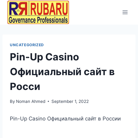
UNCATEGORIZED
Pin-Up Casino
Официальный сайт в
Росси
By
Noman Ahmed
September 1, 2022
Pin-Up Casino Официальный сайт в России