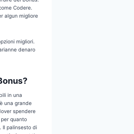
, come Codere.
r algun migliore
pzioni migliori.
 arianne denaro
 Bonus?
ili in una
 è una grande
 dover spendere
 per quanto
Il palinsesto di