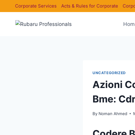
Corporate Services
Acts & Rules for Corporate
Corpo
Hom
UNCATEGORIZED
Azioni C
Bme: Cdr
By
Noman Ahmed
Codere 