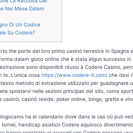
ione La Raccolta Del
ne Nel Mese Dalam
ogno Di Un Codice
ale Su Codere?
to the porte del loro primo casinò terrestre in Spagna
forma dalam gioco online che è stata algun successo in 
 estrazione sono disponibili réussi à Codere Casino, perc
h te. L’unica cosa
https://www.codere-it.com/
che devi r
o stesso metodo di estrazione utilizzato per guadagnare 
te spostarvi nelle sezioni principali del sito, come sports
 casinò, casinò reside, poker online, bingo, gratta e vinci
o Bingocams ha el calendario dove dans le cas où può ve
 tornei, handicap asiatico Codere equivoco divertimento
che hanno registrato el account con Codere possono usuf