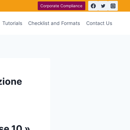
Corporate Compliance
Tutorials
Checklist and Formats
Contact Us
zione
e 10 »