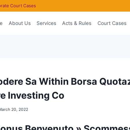
rate Court Cases
e
About Us
Services
Acts & Rules
Court Cases
odere Sa Within Borsa Quota
e Investing Co
March 20, 2022
Bonus Benvenuto » Scommess