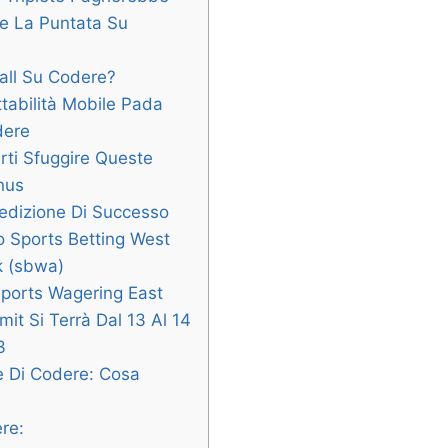
te La Puntata Su
ball Su Codere?
tabilità Mobile Pada
dere
rti Sfuggire Queste
nus
’edizione Di Successo
o Sports Betting West
k (sbwa)
ports Wagering East
it Si Terrà Dal 13 Al 14
3
 Di Codere: Cosa
re: