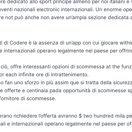
dedicato allo sport principe almeno per noi italiani e 
 eventi nazionali electronic internazionali. Un enorme op
 not può anche non avere un’ampia sezione dedicata 
ti di Codere è la assenza di un’app con cui giocare with
 e internazionali operano legalmente nel paese per offrire
 ciò, offre interessanti opzioni di scommessa at the funz
for each infinite ore di intrattenimento.
 fan uno sforzo in più assim que si tratta della sicurezz
te offerte e centinaia pada opportunità di scommesse s
 fornitore di scommesse.
rano richiedere l’offerta avranno $ two hundred mila pe
li e internazionali operano legalmente nel paese per offr