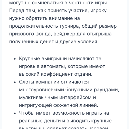
могут не сомневаться в честности игры.
Перед тем, как принять участие, игроку
нужно обратить внимание на
продолжительность турнира, общий размер
призового фонда, вейджер для отыгрыша
полученных денег и другие условия.
Крупные выигрыши начисляют те
игровые автоматы, которые имеют
высокий коэффициент отдачи.
Слоты компании отличаются
многоуровневыми бонусными раундами,
мультиязычным интерфейсом и
интригующей сюжетной линией.
Чтобы имеет возможность играть на
реальные деньги и выводить крупные
выигрыши, следует создать игровой