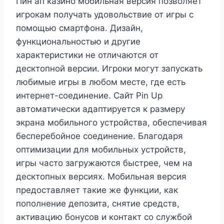
Пин ап казино мобильная версия позволяет
игрокам получать удовольствие от игры с
помощью смартфона. Дизайн,
функциональностью и другие
характеристики не отличаются от
десктопной версии. Игроки могут запускать
любимые игры в любом месте, где есть
интернет-соединение. Сайт Pin Up
автоматически адаптируется к размеру
экрана мобильного устройства, обеспечивая
бесперебойное соединение. Благодаря
оптимизации для мобильных устройств,
игры часто загружаются быстрее, чем на
десктопных версиях. Мобильная версия
предоставляет такие же функции, как
пополнение депозита, снятие средств,
активацию бонусов и контакт со службой