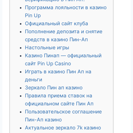
Программа лояльности в казино
Pin Up
Официальный сайт клуба
Пополнение депозита и снятие
средств в казино Пин-Ап
Настольные игры
Казино Пинап — официальный
сайт Pin Up Casino
Играть в казино Пин Ап на
деньги
Зеркало Пин ап казино
Правила приема ставок на
официальном сайте Пин Ап
Пользовательское соглашение
Пин-Ап казино
Актуальное зеркало 7k казино