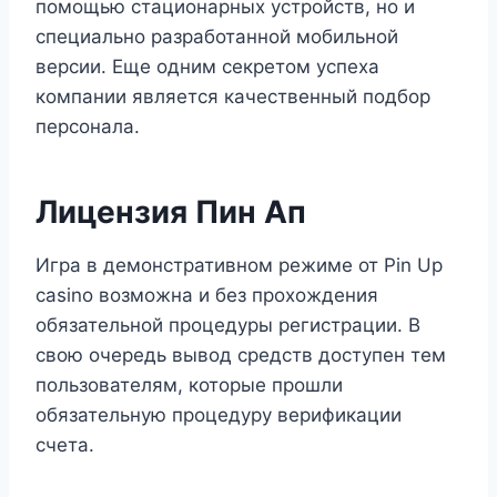
помощью стационарных устройств, но и
специально разработанной мобильной
версии. Еще одним секретом успеха
компании является качественный подбор
персонала.
Лицензия Пин Ап
Игра в демонстративном режиме от Pin Up
casino возможна и без прохождения
обязательной процедуры регистрации. В
свою очередь вывод средств доступен тем
пользователям, которые прошли
обязательную процедуру верификации
счета.