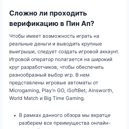
Сложно ли проходить
верификацию в Пин Ап?
Чтобы имеет возможность играть на
реальные деньги и выводить крупные
выигрыши, следует создать игровой аккаунт.
Игровой оператор полагается на широкий
круг разработчиков, чтобы обеспечить
разнообразный выбор игр. В нем
представлены игровые автоматы от
Microgaming, Play’n GO, iSoftBet, Ainsworth,
World Match и Big Time Gaming.
В рамках данного обзора мы вкратце
разберем все преимущества онлайн-