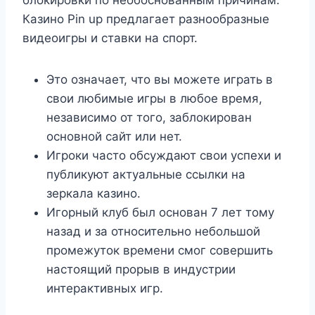
Казино Pin up предлагает разнообразные
видеоигры и ставки на спорт.
Это означает, что вы можете играть в
свои любимые игры в любое время,
независимо от того, заблокирован
основной сайт или нет.
Игроки часто обсуждают свои успехи и
публикуют актуальные ссылки на
зеркала казино.
Игорный клуб был основан 7 лет тому
назад и за относительно небольшой
промежуток времени смог совершить
настоящий прорыв в индустрии
интерактивных игр.