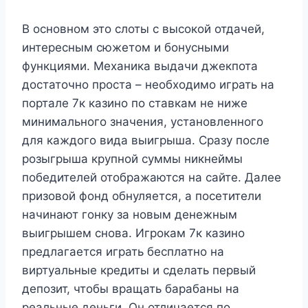
В основном это слоты с высокой отдачей,
интересным сюжетом и бонусными
функциями. Механика выдачи джекпота
достаточно проста – необходимо играть на
портале 7к казино по ставкам не ниже
минимального значения, установленного
для каждого вида выигрыша. Сразу после
розыгрыша крупной суммы никнеймы
победителей отображаются на сайте. Далее
призовой фонд обнуляется, а посетители
начинают гонку за новым денежным
выигрышем снова. Игрокам 7к казино
предлагается играть бесплатно на
виртуальные кредиты и сделать первый
депозит, чтобы вращать барабаны на
реальные деньги. Он отличается по