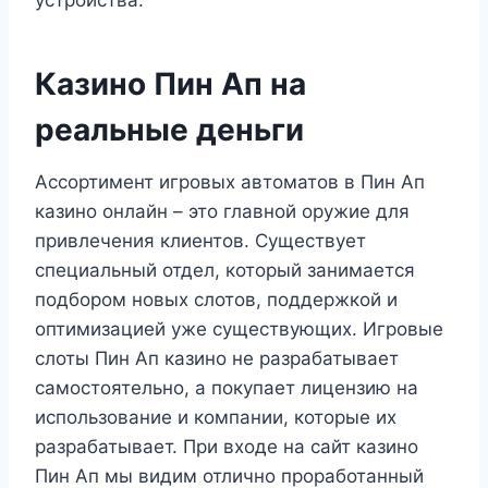
Казино Пин Ап на
реальные деньги
Ассортимент игровых автоматов в Пин Ап
казино онлайн – это главной оружие для
привлечения клиентов. Существует
специальный отдел, который занимается
подбором новых слотов, поддержкой и
оптимизацией уже существующих. Игровые
слоты Пин Ап казино не разрабатывает
самостоятельно, а покупает лицензию на
использование и компании, которые их
разрабатывает. При входе на сайт казино
Пин Ап мы видим отлично проработанный