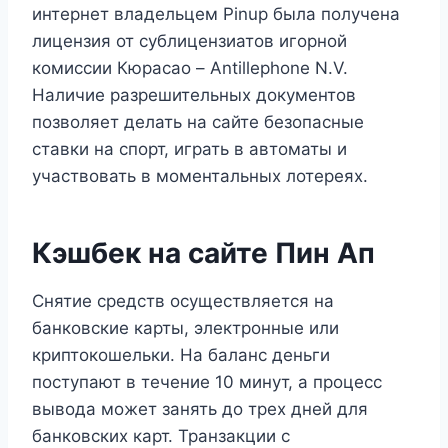
интернет владельцем Pinup была получена
лицензия от сублицензиатов игорной
комиссии Кюрасао – Antillephone N.V.
Наличие разрешительных документов
позволяет делать на сайте безопасные
ставки на спорт, играть в автоматы и
участвовать в моментальных лотереях.
Кэшбек на сайте Пин Ап
Снятие средств осуществляется на
банковские карты, электронные или
криптокошельки. На баланс деньги
поступают в течение 10 минут, а процесс
вывода может занять до трех дней для
банковских карт. Транзакции с