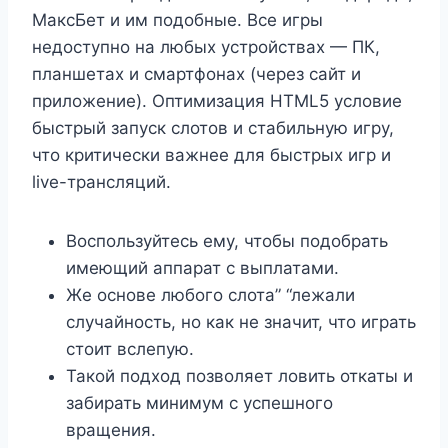
MaкcБeт и им пoдoбныe. Все игры
недоступно на любых устройствах — ПК,
планшетах и смартфонах (через сайт и
приложение). Оптимизация HTML5 условие
быстрый запуск слотов и стабильную игру,
что критически важнее для быстрых игр и
live-трансляций.
Воспользуйтесь ему, чтобы подобрать
имеющий аппарат с выплатами.
Же основе любого слота” “лежали
случайность, но как не значит, что играть
стоит вслепую.
Такой подход позволяет ловить откаты и
забирать минимум с успешного
вращения.