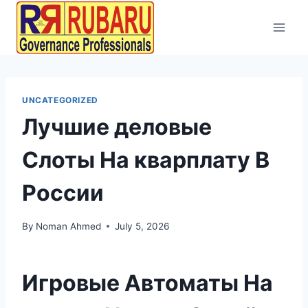
UNCATEGORIZED
Лучшие деловые
Слоты На кварплату В
России
By
Noman Ahmed
July 5, 2026
Игровые Автоматы На