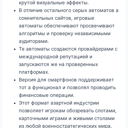
крутой визуальные эффекты.
В отличие остального серых автоматов а
сомнительных сайтов, игровые
автоматы обеспечивают просвечивают
алгоритмы и проверку независимыми
аудиторами.
Те автоматы создаются провайдерами с
международной репутацией и
запускаются же на проверенных
платформах.
Версия для смартфонов поддерживает
тот а функционал и позволял проводить
финансовые операции.
Этот формат азартной индустрии
позволяет игрокам обозревать слотами,
карточными играми и живыми столами
из любой военностратегических мира,