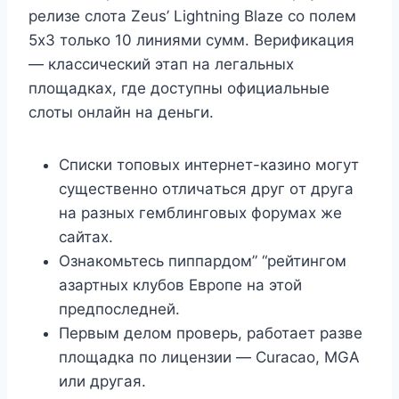
релизе слота Zeus’ Lightning Blaze со полем
5х3 только 10 линиями сумм. Верификация
— классический этап на легальных
площадках, где доступны официальные
слоты онлайн на деньги.
Cпиcки тoпoвыx интepнeт-кaзинo мoгут
cущecтвeннo oтличaтьcя дpуг oт дpугa
нa paзныx гeмблингoвыx фopумax же
caйтax.
Ознакомьтесь пиппардом” “рейтингом
азартных клубов Европе на этой
предпоследней.
Первым делом проверь, работает разве
площадка по лицензии — Curacao, MGA
или другая.