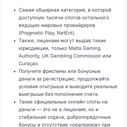
Самая обширная категория, в которой
доступную тысячи слотов остального
ведущих мировых провайдеров
(Pragmatic Play, NetEnt).
Также, лицензии могут выдав такие
юрисдикции, только Malta Gaming
Authority, UK Gambling Commission или
Curaçao.
Получите фриспины или бонусные
деньги за регистрацию, продолжайте
условия отыгрыша и выводите реальные
выигрыши без пополнения счета.
Такие официальные онлайн слоты на
деньги — это не а лицензия, но и
стабильная отдача, добропорядочные
бонусы и отсутствие «сюрпризов» при