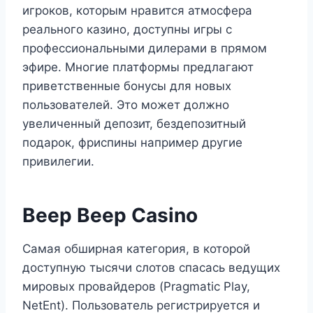
игроков, которым нравится атмосфера
реального казино, доступны игры с
профессиональными дилерами в прямом
эфире. Многие платформы предлагают
приветственные бонусы для новых
пользователей. Это может должно
увеличенный депозит, бездепозитный
подарок, фриспины например другие
привилегии.
Beep Beep Casino
Самая обширная категория, в которой
доступную тысячи слотов спасась ведущих
мировых провайдеров (Pragmatic Play,
NetEnt). Пользователь регистрируется и