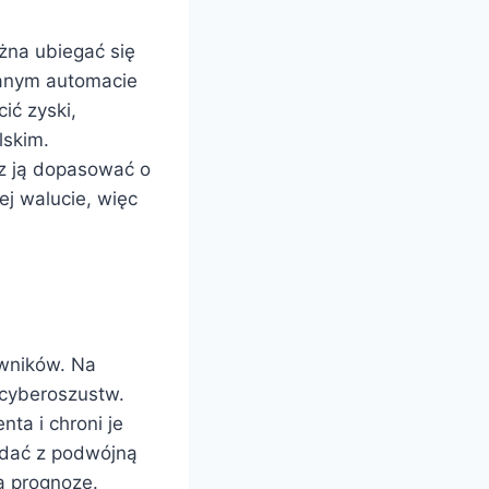
żna ubiegać się
ranym automacie
ić zyski,
lskim.
sz ją dopasować o
j walucie, więc
owników. Na
 cyberoszustw.
ta i chroni je
ądać z podwójną
ą prognozę.