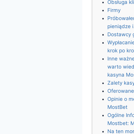
Obsługa kl
Firmy
Próbowałem
pieniądze 
Dostawcy g
Wypłacanie
krok po kr
Inne ważne
warto wied
kasyna Mo
Zalety kas
Oferowane
Opinie o m
MostBet
Ogólne Inf
Mostbet: M
Na ten mo