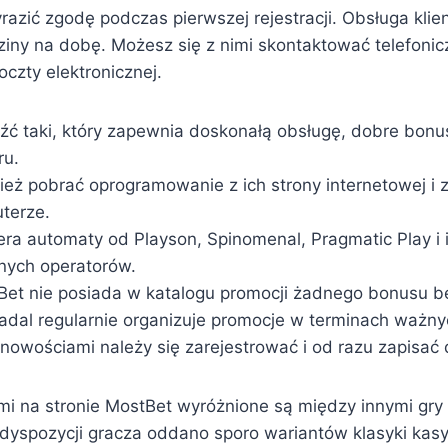
azić zgodę podczas pierwszej rejestracji. Obsługa klie
iny na dobę. Możesz się z nimi skontaktować telefonicz
czty elektronicznej.
źć taki, który zapewnia doskonałą obsługę, dobre bonus
ru.
eż pobrać oprogramowanie z ich strony internetowej i z
terze.
era automaty od Playson, Spinomenal, Pragmatic Play i 
nych operatorów.
et nie posiada w katalogu promocji żadnego bonusu b
dal regularnie organizuje promocje w terminach ważny
 nowościami należy się zarejestrować i od razu zapisać 
i na stronie MostBet wyróżnione są między innymi gry 
o dyspozycji gracza oddano sporo wariantów klasyki ka