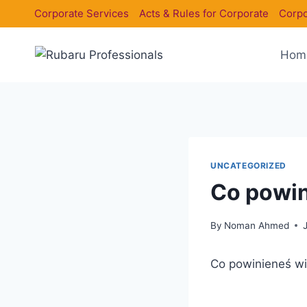
Corporate Services
Acts & Rules for Corporate
Corpo
Hom
UNCATEGORIZED
Co powin
By
Noman Ahmed
Co powinieneś wi