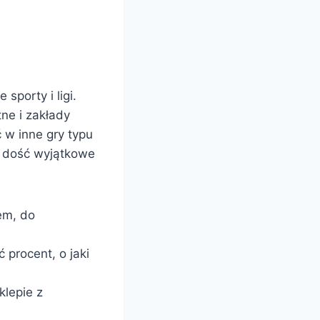
sporty i ligi.
ne i zakłady
w inne gry typu
t dość wyjątkowe
em, do
procent, o jaki
klepie z