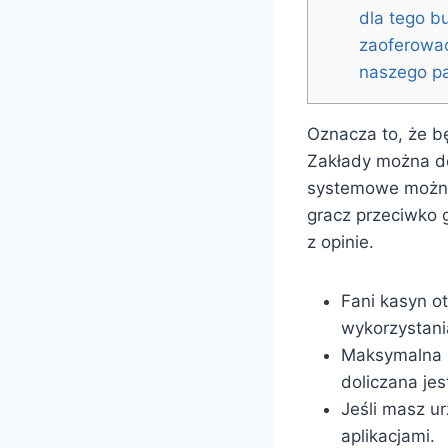
dla tego 
zaoferować
naszego pa
Oznacza to, że bę
Zakłady można do
systemowe można 
gracz przeciwko 
z opinie.
Fani kasyn o
wykorzystan
Maksymalna k
doliczana je
Jeśli masz u
aplikacjami.