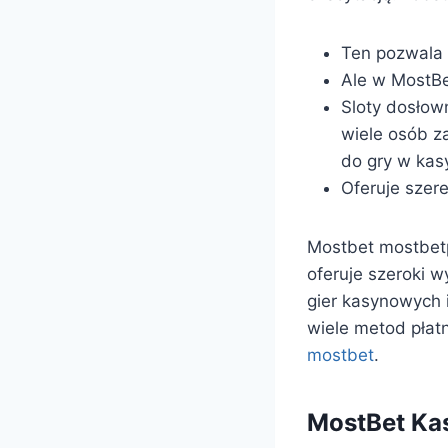
Ten pozwala 
Ale w MostBe
Sloty dosłown
wiele osób z
do gry w kas
Oferuje szer
Mostbet mostbetp
oferuje szeroki w
gier kasynowych i
wiele metod płatn
mostbet
.
MostBet Ka