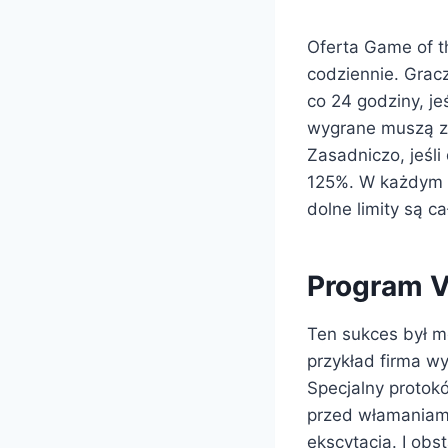
Oferta Game of t
codziennie. Gra
co 24 godziny, je
wygrane muszą zo
Zasadniczo, jeśli
125%. W każdym r
dolne limity są c
Program V
Ten sukces był m
przykład firma w
Specjalny protokó
przed włamaniam
ekscytacją. I ob