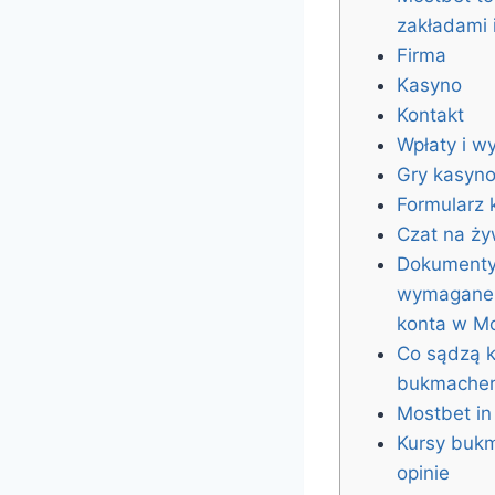
zakładami 
Firma
Kasyno
Kontakt
Wpłaty i w
Gry kasyn
Formularz 
Czat na ż
Dokumenty 
wymagane w
konta w M
Co sądzą k
bukmacher
Mostbet in
Kursy buk
opinie