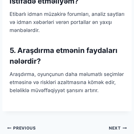
istifadə etməliyəm?
Etibarlı idman müzakirə forumları, analiz saytları
və idman xəbərləri verən portallar ən yaxşı
mənbələrdir.
5. Araşdırma etmənin faydaları
nələrdir?
Araşdırma, oyunçunun daha məlumatlı seçimlər
etməsinə və riskləri azaltmasına kömək edir,
beləliklə müvəffəqiyyət şansını artırır.
PREVIOUS
NEXT