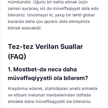
mümkündür. Uğurlu bir bahis etmək üçün
zaman ayıraraq, siz də müvəffəqiyyət əldə edə
bilərsiniz. Unutmayın ki, yaxşı bir təhlil global
bazarda daha çox qazanc əldə etməyinizə
kömək edəcəkdir.
Tez-tez Verilən Suallar
(FAQ)
1. Mostbet-də necə daha
müvəffəqiyyətli ola bilərəm?
Araşdırma edərək, statistikaları analiz etməklə
və etibarlı məlumat mənbələrindən istifadə
etməklə daha müvəffəqiyyətli ola bilərsiniz.