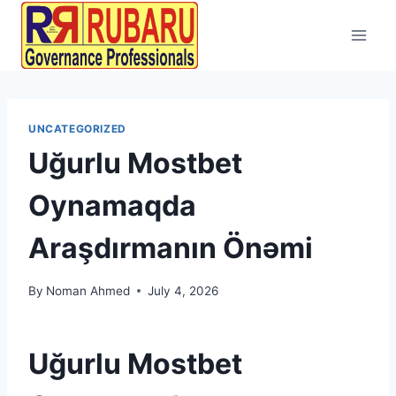
UNCATEGORIZED
Uğurlu Mostbet
Oynamaqda
Araşdırmanın Önəmi
By
Noman Ahmed
July 4, 2026
Uğurlu Mostbet