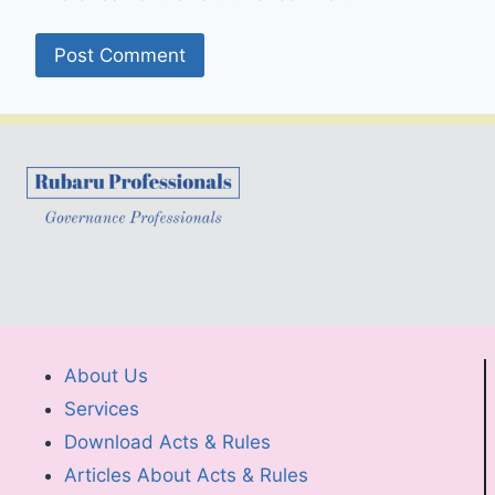
About Us
Services
Download Acts & Rules
Articles About Acts & Rules