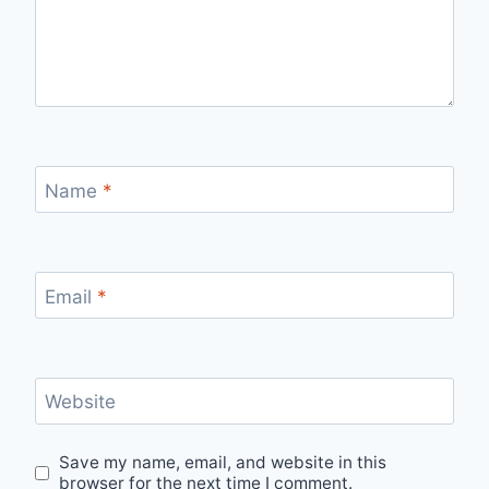
Name
*
Email
*
Website
Save my name, email, and website in this
browser for the next time I comment.