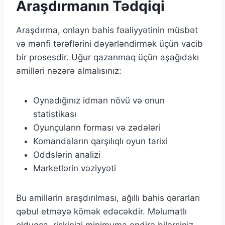
Araşdırmanın Tədqiqi
Araşdırma, onlayn bahis fəaliyyətinin müsbət
və mənfi tərəflərini dəyərləndirmək üçün vacib
bir prosesdir. Uğur qazanmaq üçün aşağıdakı
amilləri nəzərə almalısınız:
Oynadığınız idman növü və onun
statistikası
Oyunçuların forması və zədələri
Komandaların qarşılıqlı oyun tarixi
Oddslərin analizi
Marketlərin vəziyyəti
Bu amillərin araşdırılması, ağıllı bahis qərarları
qəbul etməyə kömək edəcəkdir. Məlumatlı
olduqca, riskinizi minimuma endirə bilərsiniz.