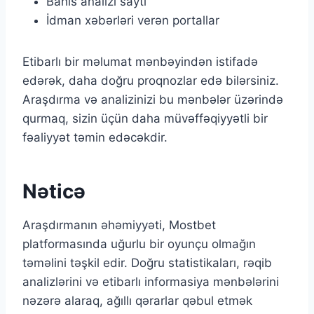
Bahis analizi saytı
İdman xəbərləri verən portallar
Etibarlı bir məlumat mənbəyindən istifadə
edərək, daha doğru proqnozlar edə bilərsiniz.
Araşdırma və analizinizi bu mənbələr üzərində
qurmaq, sizin üçün daha müvəffəqiyyətli bir
fəaliyyət təmin edəcəkdir.
Nəticə
Araşdırmanın əhəmiyyəti, Mostbet
platformasında uğurlu bir oyunçu olmağın
təməlini təşkil edir. Doğru statistikaları, rəqib
analizlərini və etibarlı informasiya mənbələrini
nəzərə alaraq, ağıllı qərarlar qəbul etmək