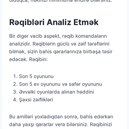
Rəqibləri Analiz Etmək
Bir digər vacib aspekt, rəqib komandaların
analizidir. Rəqiblərin güclü və zəif tərəflərini
bilmək, sizin bahis qərarlarınıza birbaşa təsir
edəcək. Rəqibin:
Son 5 oyununu
Son 5 ev oyununu və səfər oyununu
Əvvəlki oyunlarda alınan həddini
Şəxsi zəiflikləri
Bu amilləri yoxladıqdan sonra, bahis edərkən
daha yaxşı qərarlar verə bilərsiniz. Rəqibinizi