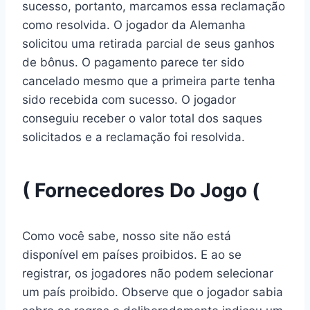
sucesso, portanto, marcamos essa reclamação
como resolvida. O jogador da Alemanha
solicitou uma retirada parcial de seus ganhos
de bônus. O pagamento parece ter sido
cancelado mesmo que a primeira parte tenha
sido recebida com sucesso. O jogador
conseguiu receber o valor total dos saques
solicitados e a reclamação foi resolvida.
( Fornecedores Do Jogo (
Como você sabe, nosso site não está
disponível em países proibidos. E ao se
registrar, os jogadores não podem selecionar
um país proibido. Observe que o jogador sabia