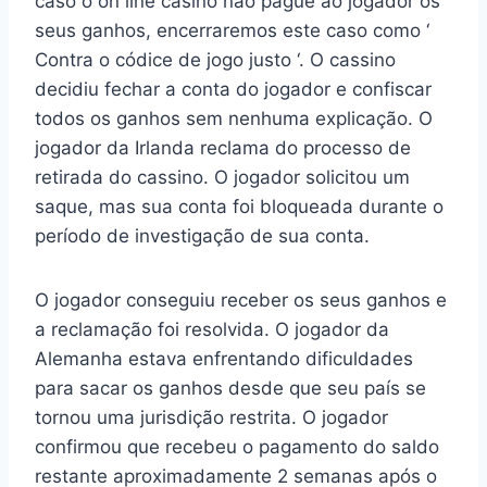
caso o on line casino não pague ao jogador os
seus ganhos, encerraremos este caso como ‘
Contra o códice de jogo justo ‘. O cassino
decidiu fechar a conta do jogador e confiscar
todos os ganhos sem nenhuma explicação. O
jogador da Irlanda reclama do processo de
retirada do cassino. O jogador solicitou um
saque, mas sua conta foi bloqueada durante o
período de investigação de sua conta.
O jogador conseguiu receber os seus ganhos e
a reclamação foi resolvida. O jogador da
Alemanha estava enfrentando dificuldades
para sacar os ganhos desde que seu país se
tornou uma jurisdição restrita. O jogador
confirmou que recebeu o pagamento do saldo
restante aproximadamente 2 semanas após o