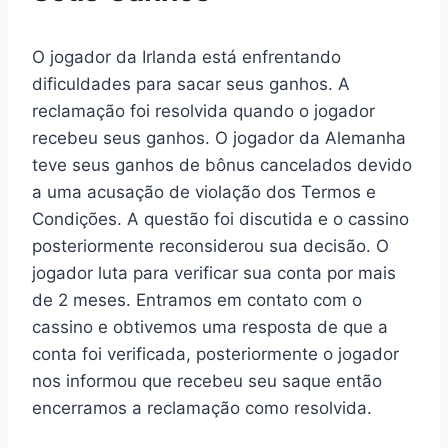
O jogador da Irlanda está enfrentando
dificuldades para sacar seus ganhos. A
reclamação foi resolvida quando o jogador
recebeu seus ganhos. O jogador da Alemanha
teve seus ganhos de bônus cancelados devido
a uma acusação de violação dos Termos e
Condições. A questão foi discutida e o cassino
posteriormente reconsiderou sua decisão. O
jogador luta para verificar sua conta por mais
de 2 meses. Entramos em contato com o
cassino e obtivemos uma resposta de que a
conta foi verificada, posteriormente o jogador
nos informou que recebeu seu saque então
encerramos a reclamação como resolvida.