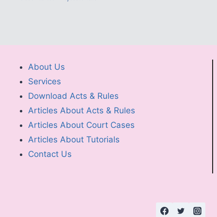
About Us
Services
Download Acts & Rules
Articles About Acts & Rules
Articles About Court Cases
Articles About Tutorials
Contact Us