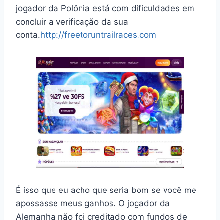
jogador da Polônia está com dificuldades em
concluir a verificação da sua
conta.
http://freetoruntrailraces.com
É isso que eu acho que seria bom se você me
apossasse meus ganhos. O jogador da
Alemanha não foi creditado com fundos de