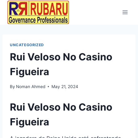
UNCATEGORIZED
Rui Veloso No Casino
Figueira
By
Noman Ahmed
May 21, 2024
Rui Veloso No Casino
Figueira