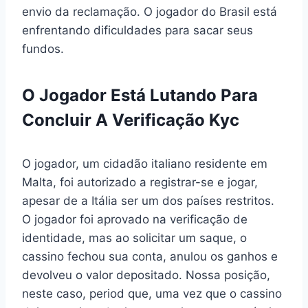
envio da reclamação. O jogador do Brasil está
enfrentando dificuldades para sacar seus
fundos.
O Jogador Está Lutando Para
Concluir A Verificação Kyc
O jogador, um cidadão italiano residente em
Malta, foi autorizado a registrar-se e jogar,
apesar de a Itália ser um dos países restritos.
O jogador foi aprovado na verificação de
identidade, mas ao solicitar um saque, o
cassino fechou sua conta, anulou os ganhos e
devolveu o valor depositado. Nossa posição,
neste caso, period que, uma vez que o cassino