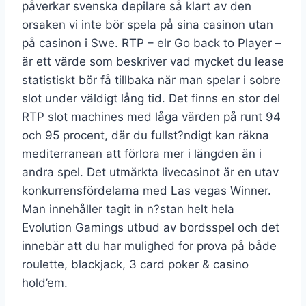
påverkar svenska depilare så klart av den
orsaken vi inte bör spela på sina casinon utan
på casinon i Swe. RTP – elr Go back to Player –
är ett värde som beskriver vad mycket du lease
statistiskt bör få tillbaka när man spelar i sobre
slot under väldigt lång tid. Det finns en stor del
RTP slot machines med låga värden på runt 94
och 95 procent, där du fullst?ndigt kan räkna
mediterranean att förlora mer i längden än i
andra spel. Det utmärkta livecasinot är en utav
konkurrensfördelarna med Las vegas Winner.
Man innehåller tagit in n?stan helt hela
Evolution Gamings utbud av bordsspel och det
innebär att du har mulighed for prova på både
roulette, blackjack, 3 card poker & casino
hold’em.