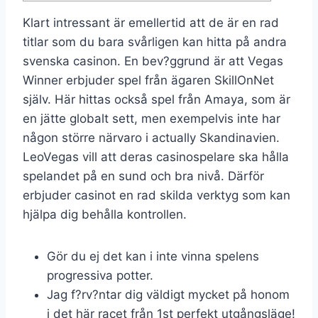
Klart intressant är emellertid att de är en rad
titlar som du bara svårligen kan hitta på andra
svenska casinon. En bev?ggrund är att Vegas
Winner erbjuder spel från ägaren SkillOnNet
själv. Här hittas också spel från Amaya, som är
en jätte globalt sett, men exempelvis inte har
någon större närvaro i actually Skandinavien.
LeoVegas vill att deras casinospelare ska hålla
spelandet på en sund och bra nivå. Därför
erbjuder casinot en rad skilda verktyg som kan
hjälpa dig behålla kontrollen.
Gör du ej det kan i inte vinna spelens
progressiva potter.
Jag f?rv?ntar dig väldigt mycket på honom
i det här racet från 1st perfekt utgångsläge!