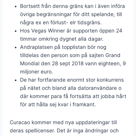
Bortsett från denna gräns kan i även införa
övriga begränsningar för ditt spelande, till
några ex en förlust- elr tidsgräns.
Hos Vegas Winner är supporten öppen 24
timmar omkring dygnet alla dagar.
Andraplatsen på topplistan bör nog
tilldelas den person som på sajten Grand
Mondial den 28 sept 2018 vann eighteen, 9
miljoner euro.
De har fortfarande enormt stor konkurrens
på nätet och bland alla datoranvändare o
där kommer para få fortsätta att jobba hårt
för att hålla sej kvar i framkant.
Curacao kommer med nya uppdateringar till
deras spellicenser. Det är inga ändringar och