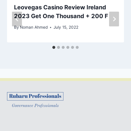
Leovegas Casino Review Ireland
2023 Get One Thousand + 200 F
By
Noman Ahmed
July 15, 2022