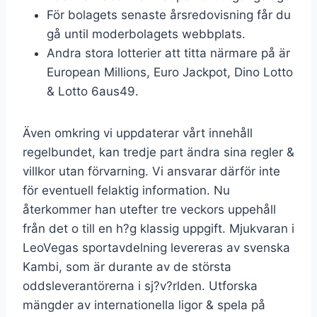
För bolagets senaste årsredovisning får du
gå until moderbolagets webbplats.
Andra stora lotterier att titta närmare på är
European Millions, Euro Jackpot, Dino Lotto
& Lotto 6aus49.
Även omkring vi uppdaterar vårt innehåll
regelbundet, kan tredje part ändra sina regler &
villkor utan förvarning. Vi ansvarar därför inte
för eventuell felaktig information. Nu
återkommer han utefter tre veckors uppehåll
från det o till en h?g klassig uppgift. Mjukvaran i
LeoVegas sportavdelning levereras av svenska
Kambi, som är durante av de största
oddsleverantörerna i sj?v?rlden. Utforska
mängder av internationella ligor & spela på