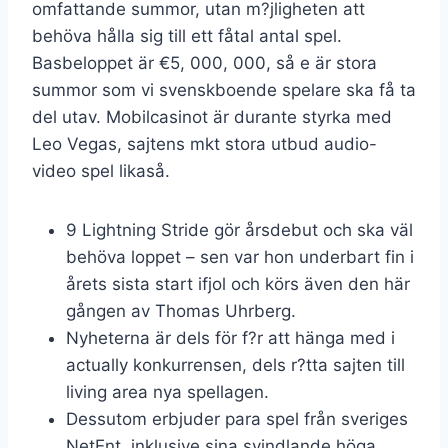
omfattande summor, utan m?jligheten att
behöva hålla sig till ett fåtal antal spel.
Basbeloppet är €5, 000, 000, så e är stora
summor som vi svenskboende spelare ska få ta
del utav. Mobilcasinot är durante styrka med
Leo Vegas, sajtens mkt stora utbud audio-
video spel likaså.
9 Lightning Stride gör årsdebut och ska väl
behöva loppet – sen var hon underbart fin i
årets sista start ifjol och körs även den här
gången av Thomas Uhrberg.
Nyheterna är dels för f?r att hänga med i
actually konkurrensen, dels r?tta sajten till
living area nya spellagen.
Dessutom erbjuder para spel från sveriges
NetEnt, inklusive sina svindlande höga