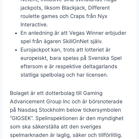
jackpots, liksom Blackjack, Different
roulette games och Craps från Nyx
Interactive.
En anledning är att Vegas Winner erbjuder
spel från ägaren SkillOnNet själv.
Eurojackpot kan, trots att lotteriet är
europeiskt, bara spelas på Svenska Spel
eftersom e är respektive deltagarlands
statliga spelbolag och har licensen.
Bolaget är ett dotterbolag till Gaming
Advancement Group Inc och är börsnoterade
på Nasdaq Stockholm below tickersymbolen
”GIGSEK”. Spelinspektionen är den myndighet
som ska säkerställa att den sveriges
spelmarknaden är laglig, säker och tillförlitlig.