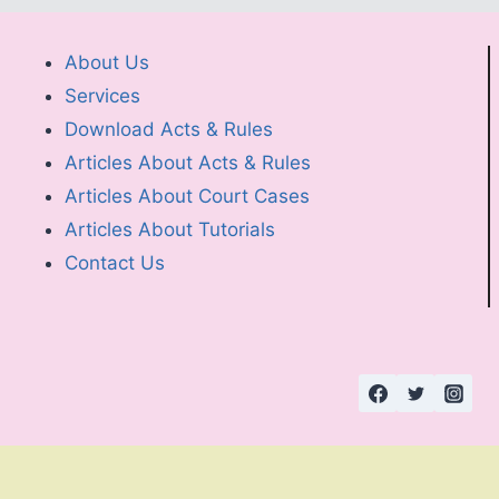
About Us
Services
Download Acts & Rules
Articles About Acts & Rules
Articles About Court Cases
Articles About Tutorials
Contact Us