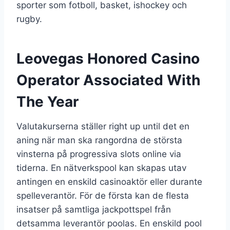
sporter som fotboll, basket, ishockey och
rugby.
Leovegas Honored Casino
Operator Associated With
The Year
Valutakurserna ställer right up until det en
aning när man ska rangordna de största
vinsterna på progressiva slots online via
tiderna. En nätverkspool kan skapas utav
antingen en enskild casinoaktör eller durante
spelleverantör. För de första kan de flesta
insatser på samtliga jackpottspel från
detsamma leverantör poolas. En enskild pool