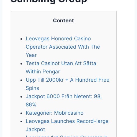
Content
Leovegas Honored Casino
Operator Associated With The
Year
Testa Casinot Utan Att Sätta
Within Pengar
Upp Till 2000kr + A Hundred Free
Spins
Jackpot 6000 Från Netent: 98,
86%
Kategorier: Mobilcasino
Leovegas Launches Record-large
Jackpot