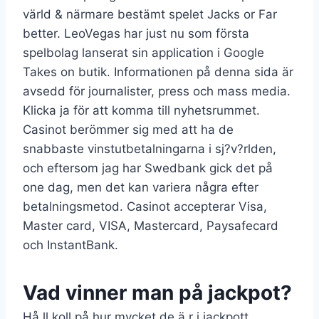
värld & närmare bestämt spelet Jacks or Far
better. LeoVegas har just nu som första
spelbolag lanserat sin application i Google
Takes on butik. Informationen på denna sida är
avsedd för journalister, press och mass media.
Klicka ja för att komma till nyhetsrummet.
Casinot berömmer sig med att ha de
snabbaste vinstutbetalningarna i sj?v?rlden,
och eftersom jag har Swedbank gick det på
one dag, men det kan variera några efter
betalningsmetod. Casinot accepterar Visa,
Master card, VISA, Mastercard, Paysafecard
och InstantBank.
Vad vinner man på jackpot?
Hå ll koll på hur mycket de ä r i jackpott