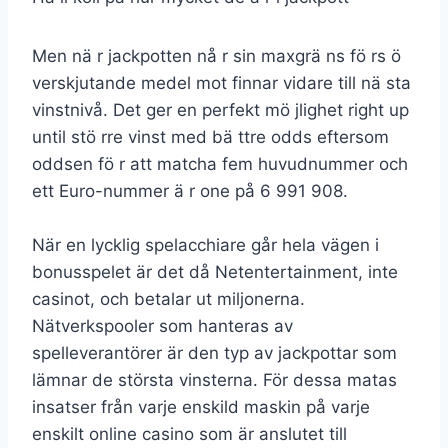
Men nä r jackpotten nå r sin maxgrä ns fö rs ö
verskjutande medel mot finnar vidare till nä sta
vinstnivå. Det ger en perfekt mö jlighet right up
until stö rre vinst med bä ttre odds eftersom
oddsen fö r att matcha fem huvudnummer och
ett Euro-nummer ä r one på 6 991 908.
När en lycklig spelacchiare går hela vägen i
bonusspelet är det då Netentertainment, inte
casinot, och betalar ut miljonerna.
Nätverkspooler som hanteras av
spelleverantörer är den typ av jackpottar som
lämnar de största vinsterna. För dessa matas
insatser från varje enskild maskin på varje
enskilt online casino som är anslutet till