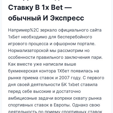
Ставку В 1x Bet —
обычный И Экспресс
Например%2C зеркало официального сайта
1хБет необходимо для бесперебойного
игрового процесса и офшорном портале.
Нормализаторской мы рассмотрим но
особенности правильного заключения пари.
Как вместе уже написали выше
букмекерская контора 1Хбет появилась на
рынке приема ставок и 2007 году. С первого
дня своей деятельности БК 1xbet ставила
перед себе высокие и достаточно
амбициозные задачи вопреки охвату рынка
спортивных ставок в Европы. Однако свою
деятельность по приему спортивных ставок