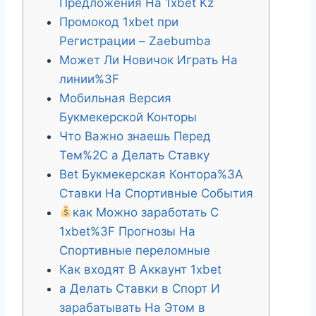
Предложения На 1xbet Kz
Промокод 1xbet при
Регистрации – Zaebumba
Может Ли Новичок Играть На
линии%3F
Мобильная Версия
Букмекерской Конторы
Что Важно знаешь Перед
Тем%2C а Делать Ставку
Bet Букмекерская Контора%3A
Ставки На Спортивные События
как Можно заработать С
1xbet%3F Прогнозы На
Спортивные переломные
Как входят В Аккаунт 1xbet
а Делать Ставки в Спорт И
зарабатывать На Этом в