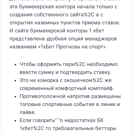
эта букмекерская контора начала только с
создания собственного сайта%2C а с
открытия наземных пунктов приема ставок.
И сайте букмекерской конторы 1 хбет
представлена удобная опция менаджеров
названием «1xБeт Прогнозы на спорт».
Чтобы оформить пари%2C необходимо
ввести сумму и подтвердить ставку.
Это не коморка с окошечком%2C же
современный комфортный комплайф.
Противоположной напротив размещены
топовые спортивные события в линии и
лайве.
Если говорить” “о недостатках БК
1хбет%2C то требовательные бетторы