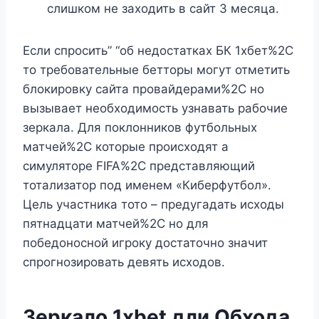
слишком не заходить в сайт 3 месяца.
Если спросить” “об недостатках БК 1хбет%2C
то требовательные бетторы могут отметить
блокировку сайта провайдерами%2C но
вызывает необходимость узнавать рабочие
зеркала. Для поклонников футбольных
матчей%2C которые происходят а
симуляторе FIFA%2C представляющий
тотализатор под именем «Киберфутбол».
Цель участника тото – предугадать исходы
пятнадцати матчей%2C но для
победоносной игроку достаточно значит
спрогнозировать девять исходов.
Зеркало 1xbet дли Обхода