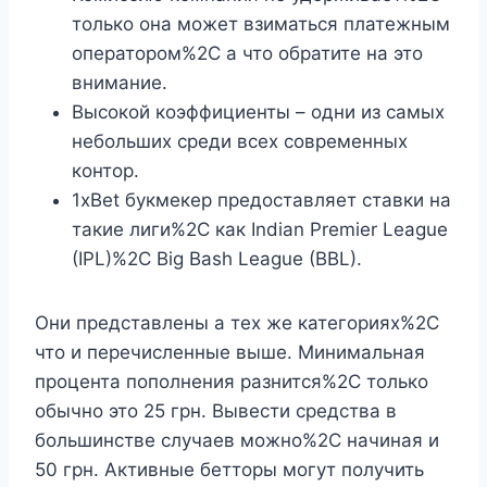
только она может взиматься платежным
оператором%2C а что обратите на это
внимание.
Высокой коэффициенты – одни из самых
небольших среди всех современных
контор.
1xBet букмекер предоставляет ставки на
такие лиги%2C как Indian Premier League
(IPL)%2C Big Bash League (BBL).
Они представлены а тех же категориях%2C
что и перечисленные выше. Минимальная
процента пополнения разнится%2C только
обычно это 25 грн. Вывести средства в
большинстве случаев можно%2C начиная и
50 грн. Активные бетторы могут получить