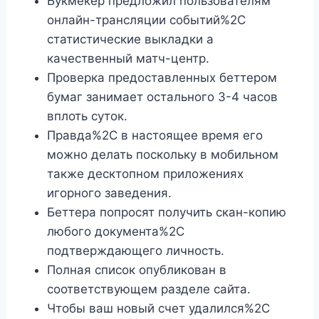
Букмекер предложил пользователям
онлайн-трансляции событий%2C
статистические выкладки а
качественный матч-центр.
Проверка предоставленных беттером
бумаг занимает остального 3-4 часов
вплоть суток.
Правда%2C в настоящее время его
можно делать поскольку в мобильном
также десктопном приложениях
игорного заведения.
Беттера попросят получить скан-копию
любого документа%2C
подтверждающего личность.
Полная список опубликован в
соответствующем разделе сайта.
Чтобы ваш новый счет удалился%2C