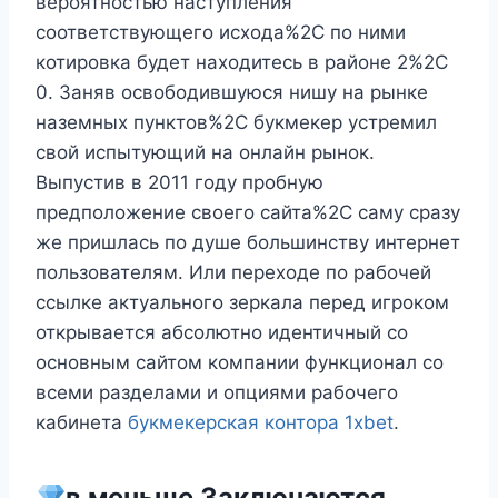
вероятностью наступления
соответствующего исхода%2C по ними
котировка будет находитесь в районе 2%2C
0. Заняв освободившуюся нишу на рынке
наземных пунктов%2C букмекер устремил
свой испытующий на онлайн рынок.
Выпустив в 2011 году пробную
предположение своего сайта%2C саму сразу
же пришлась по душе большинству интернет
пользователям. Или переходе по рабочей
ссылке актуального зеркала перед игроком
открывается абсолютно идентичный со
основным сайтом компании функционал со
всеми разделами и опциями рабочего
кабинета
букмекерская контора 1xbet
.
в меньше Заключаются