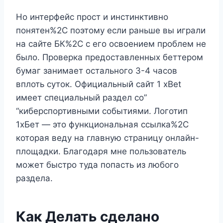
Но интерфейс прост и инстинктивно
понятен%2C поэтому если раньше вы играли
на сайте БК%2C с его освоением проблем не
было. Проверка предоставленных беттером
бумаг занимает остального 3-4 часов
вплоть суток. Официальный сайт 1 xBet
имеет специальный раздел со”
“киберспортивными событиями. Логотип
1хБет — это функциональная ссылка%2C
которая веду на главную страницу онлайн-
площадки. Благодаря мне пользователь
может быстро туда попасть из любого
раздела.
Как Делать сделано