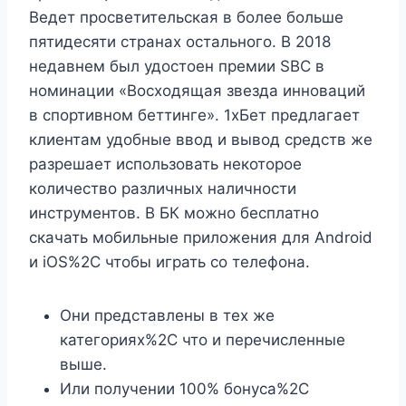
Ведет просветительская в более больше
пятидесяти странах остального. В 2018
недавнем был удостоен премии SBC в
номинации «Восходящая звезда инноваций
в спортивном беттинге». 1хБет предлагает
клиентам удобные ввод и вывод средств же
разрешает использовать некоторое
количество различных наличности
инструментов. В БК можно бесплатно
скачать мобильные приложения для Android
и iOS%2C чтобы играть со телефона.
Они представлены в тех же
категориях%2C что и перечисленные
выше.
Или получении 100% бонуса%2C