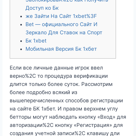
Доступ ко Бк
же Зайти На Сайт 1xbet%3F
Bet — официального Сайт И
Зеркало Для Ставок на Спорт
Бк 1xbet
Мобильная Версия Бк 1хбет
Если все личные данные игрок ввел
верно%2C то процедура верификации
длится только более суток. Рассмотрим
более подробно всякий из
вышеперечисленных способов регистрации
на сайте БК 1хбет. И правом верхнем углу
бетторы могут наблюдать кнопку «Вход» для
авторизации%2C кнопку «Регистрация» для
создания учетной записи%2C клавишу дли