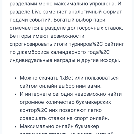
разделами меню максимально упрощена. И
разделе Live заменяет аналогичный формат
подачи событий. Богатый выбор пари
отмечается в разделе долгосрочных ставок.
Бетторы имеют возможности
спрогнозировать итоги турниров%2C рейтинг
по джамброиса календарного года%2C
индивидуальные награды и другие исходы.
Можно скачать 1xBet или пользоваться
сайтом онлайн выбор ним вами.
И интернете сегодня невозможно найти
огромное количество букмекерских
контор%2C них позволяют легко
совершать ставки на спорт онлайн.
Максимально онлайн букмекер