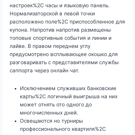
настроек%2C часы и языковую панель.
Нормализаторской в левой точки
расположено поле%2C приспособленное для
купона. Напротив напротив размещены
топовые спортивные события и линии и
лайве. В правом переднем углу
предусмотрено всплывающее окошко для
разговаривать с представителями службы
саппорта через онлайн чат.
Исключением служивших банковские
карты%2C логичный выигрыша на них
может отнять ото одного до
многочисленных дней.
Освещаются но турниры
профессионального квартиля%2C