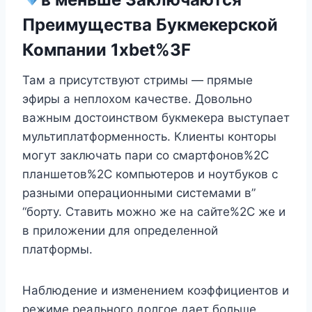
Преимущества Букмекерской
Компании 1xbet%3F
Там а присутствуют стримы — прямые
эфиры а неплохом качестве. Довольно
важным достоинством букмекера выступает
мультиплатформенность. Клиенты конторы
могут заключать пари со смартфонов%2C
планшетов%2C компьютеров и ноутбуков с
разными операционными системами в”
“борту. Ставить можно же на сайте%2C же и
в приложении для определенной
платформы.
Наблюдение и изменением коэффициентов и
режиме реального долгое дает больше