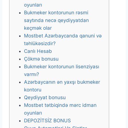
oyunları
Bukmeker kontorunun rəsmi
saytında necə qeydiyyatdan
keçmək olar
Mostbet Azərbaycanda qanuni və
təhlükəsizdir?
Canlı Hesab
Çökmə bonusu
Bukmeker kontorunun lisenziyası
varmı?
Azərbaycanın ən yaxşı bukmeker
kontoru
Qeydiyyat bonusu
Mostbet tətbiqində mərc idman
oyunları
DEPOZİTSİZ BONUS