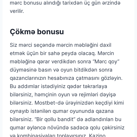
mərc bonusu alındığı tarixdən üç gün ərzində
verilir.
Çökmə bonusu
Siz mərci seçəndə mərcin məbləğini daxil
etmək üçün bir sahə peyda olacaq. Mərcin
məbləğinə qərar verdikdən sonra “Mərc qoy”
düyməsinə basın və oyun bitdikdən sonra
qazanclarınızın hesabınıza çatmasını gözləyin.
Bu addımlar istədiyiniz qədər təkrarlaya
bilərsiniz, həmçinin oyun və rejimləri dəyişə
bilərsiniz. Mostbet-də ürəyinizdən keçdiyi kimi
oynayıb istənilən qumar oyununda qazana
bilərsiniz. “Bir qollu bandit” də adlandırılan bu
qumar əyləncə növündə sadəcə qolu çəkirsiniz
və kombinasiyaları toplayırsınız. Kazino