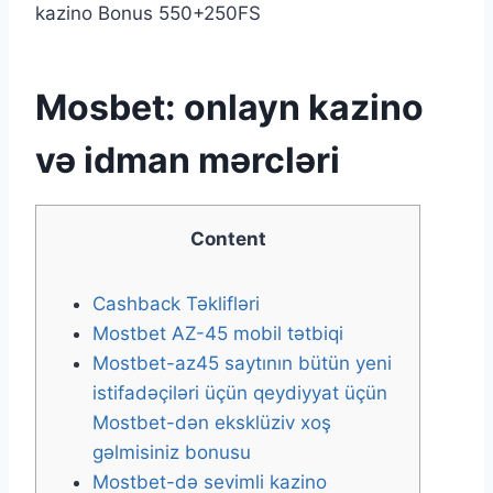
kazino Bonus 550+250FS
Mosbet: onlayn kazino
və idman mərcləri
Content
Cashback Təklifləri
Mostbet AZ-45 mobil tətbiqi
Mostbet-az45 saytının bütün yeni
istifadəçiləri üçün qeydiyyat üçün
Mostbet-dən eksklüziv xoş
gəlmisiniz bonusu
Mostbet-də sevimli kazino