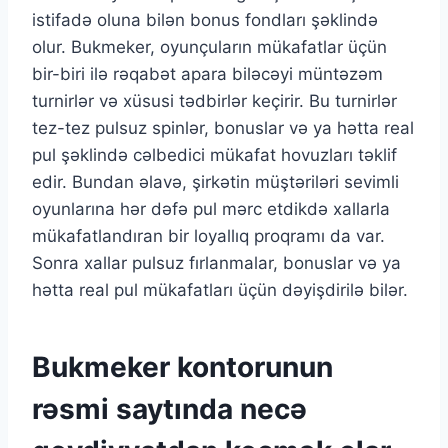
istifadə oluna bilən bonus fondları şəklində
olur. Bukmeker, oyunçuların mükafatlar üçün
bir-biri ilə rəqabət apara biləcəyi müntəzəm
turnirlər və xüsusi tədbirlər keçirir. Bu turnirlər
tez-tez pulsuz spinlər, bonuslar və ya hətta real
pul şəklində cəlbedici mükafat hovuzları təklif
edir. Bundan əlavə, şirkətin müştəriləri sevimli
oyunlarına hər dəfə pul mərc etdikdə xallarla
mükafatlandıran bir loyallıq proqramı da var.
Sonra xallar pulsuz fırlanmalar, bonuslar və ya
hətta real pul mükafatları üçün dəyişdirilə bilər.
Bukmeker kontorunun
rəsmi saytında necə