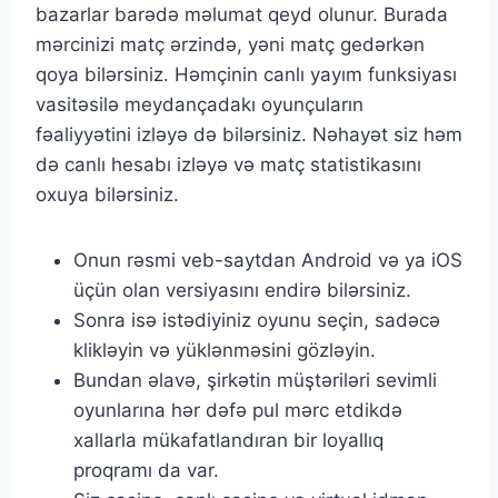
bazarlar barədə məlumat qeyd olunur. Burada
mərcinizi matç ərzində, yəni matç gedərkən
qoya bilərsiniz. Həmçinin canlı yayım funksiyası
vasitəsilə meydançadakı oyunçuların
fəaliyyətini izləyə də bilərsiniz. Nəhayət siz həm
də canlı hesabı izləyə və matç statistikasını
oxuya bilərsiniz.
Onun rəsmi veb-saytdan Android və ya iOS
üçün olan versiyasını endirə bilərsiniz.
Sonra isə istədiyiniz oyunu seçin, sadəcə
klikləyin və yüklənməsini gözləyin.
Bundan əlavə, şirkətin müştəriləri sevimli
oyunlarına hər dəfə pul mərc etdikdə
xallarla mükafatlandıran bir loyallıq
proqramı da var.