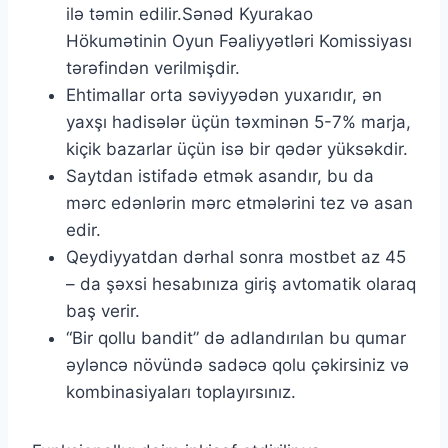
ilə təmin edilir.Sənəd Kyurakao
Hökumətinin Oyun Fəaliyyətləri Komissiyası
tərəfindən verilmişdir.
Ehtimallar orta səviyyədən yuxarıdır, ən
yaxşı hadisələr üçün təxminən 5-7% marja,
kiçik bazarlar üçün isə bir qədər yüksəkdir.
Saytdan istifadə etmək asandır, bu da
mərc edənlərin mərc etmələrini tez və asan
edir.
Qeydiyyatdan dərhal sonra mostbet az 45
– da şəxsi hesabınıza giriş avtomatik olaraq
baş verir.
“Bir qollu bandit” də adlandırılan bu qumar
əyləncə növündə sadəcə qolu çəkirsiniz və
kombinasiyaları toplayırsınız.