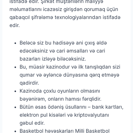
istifadə edir. Şirkət müştərilərin maliyyə
məlumatlarını icazəsiz girişdən qorumaq üçün
qabaqcıl şifrələmə texnologiyalarından istifadə
edir.
Beləcə siz bu hadisəyə ani çıxış əldə
edəcəksiniz və cari əmsalları və cari
bazarları izləyə biləcəksiniz.
Bu, müasir kazinodur və ilk tanışlıqdan sizi
qumar və əyləncə dünyasına qərq etməyə
qadirdir.
Kazinoda çoxlu oyunların olmasını
bəyənirəm, onların hamısı fərqlidir.
Bütün əsas ödəniş üsullarını – bank kartları,
elektron pul kisələri və kriptovalyutanı
gəbul edir.
Basketbol həvəskarları Milli Basketbol