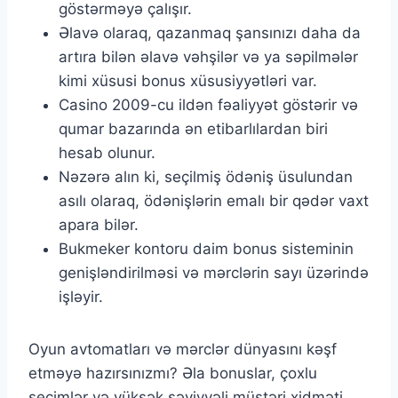
göstərməyə çalışır.
Əlavə olaraq, qazanmaq şansınızı daha da
artıra bilən əlavə vəhşilər və ya səpilmələr
kimi xüsusi bonus xüsusiyyətləri var.
Casino 2009-cu ildən fəaliyyət göstərir və
qumar bazarında ən etibarlılardan biri
hesab olunur.
Nəzərə alın ki, seçilmiş ödəniş üsulundan
asılı olaraq, ödənişlərin emalı bir qədər vaxt
apara bilər.
Bukmeker kontoru daim bonus sisteminin
genişləndirilməsi və mərclərin sayı üzərində
işləyir.
Oyun avtomatları və mərclər dünyasını kəşf
etməyə hazırsınızmı? Əla bonuslar, çoxlu
seçimlər və yüksək səviyyəli müştəri xidməti