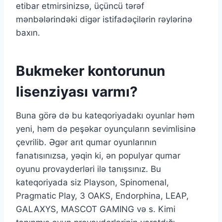
etibar etmirsinizsə, üçüncü tərəf
mənbələrindəki digər istifadəçilərin rəylərinə
baxın.
Bukmeker kontorunun
lisenziyası varmı?
Buna görə də bu kateqoriyadakı oyunlar həm
yeni, həm də peşəkar oyunçuların sevimlisinə
çevrilib. Əgər arıt qumar oyunlarının
fanatısınızsa, yəqin ki, ən populyar qumar
oyunu provayderləri ilə tanışsınız. Bu
kateqoriyada siz Playson, Spinomenal,
Pragmatic Play, 3 OAKS, Endorphina, LEAP,
GALAXYS, MASCOT GAMING və s. Kimi