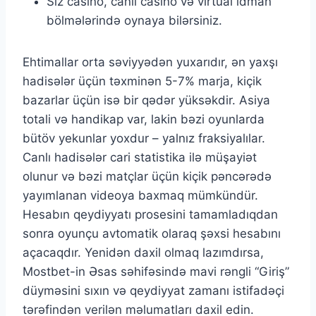
Siz casino, canlı casino və virtual idman
bölmələrində oynaya bilərsiniz.
Ehtimallar orta səviyyədən yuxarıdır, ən yaxşı
hadisələr üçün təxminən 5-7% marja, kiçik
bazarlar üçün isə bir qədər yüksəkdir. Asiya
totali və handikap var, lakin bəzi oyunlarda
bütöv yekunlar yoxdur – yalnız fraksiyalılar.
Canlı hadisələr cari statistika ilə müşayiət
olunur və bəzi matçlar üçün kiçik pəncərədə
yayımlanan videoya baxmaq mümkündür.
Hesabın qeydiyyatı prosesini tamamladıqdan
sonra oyunçu avtomatik olaraq şəxsi hesabını
açacaqdır. Yenidən daxil olmaq lazımdırsa,
Mostbet-in Əsas səhifəsində mavi rəngli “Giriş”
düyməsini sıxın və qeydiyyat zamanı istifadəçi
tərəfindən verilən məlumatları daxil edin.