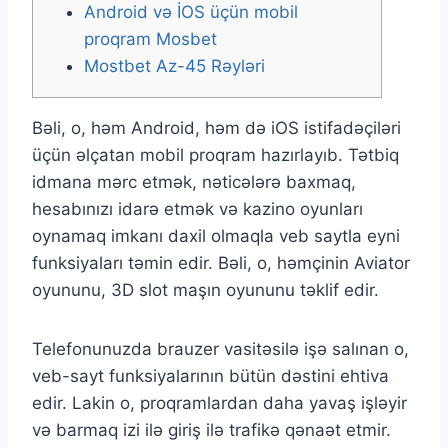
Android və İOS üçün mobil
proqram Mosbet
Mostbet Az-45 Rəyləri
Bəli, o, həm Android, həm də iOS istifadəçiləri
üçün əlçatan mobil proqram hazırlayıb. Tətbiq
idmana mərc etmək, nəticələrə baxmaq,
hesabınızı idarə etmək və kazino oyunları
oynamaq imkanı daxil olmaqla veb saytla eyni
funksiyaları təmin edir. Bəli, o, həmçinin Aviator
oyununu, 3D slot maşın oyununu təklif edir.
Telefonunuzda brauzer vasitəsilə işə salınan o,
veb-sayt funksiyalarının bütün dəstini ehtiva
edir. Lakin o, proqramlardan daha yavaş işləyir
və barmaq izi ilə giriş ilə trafikə qənaət etmir.