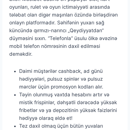
oyunları, rulet və oyun ictimaiyyəti arasında
tələbat olan digər maşınları özündə birləşdirən
onlayn platformadır. Səhifənin yuxarı sağ
küncündə qırmızı-narıncı „Qeydiyyatdan“
düyməsini sıxın. “Telefonla” üsulu ölkə əvəzinə
mobil telefon nömrəsinin daxil edilməsi
deməkdir.
Daimi müştərilər cashback, ad günü
hədiyyələri, pulsuz spinlər və pulsuz
mərclər üçün promosyon kodları alır.
Təyin olunmuş vaxtda hesabını artır və
mistik frispinlər, dəhşətli dərəcədə yüksək
fribetlər və ya depozitinin yüksək faizlərini
hədiyyə olaraq əldə et!
Tez daxil olmaq üçün bütün yuvaları