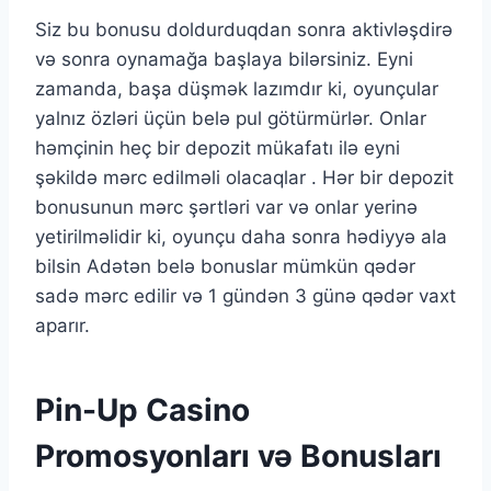
Siz bu bonusu doldurduqdan sonra aktivləşdirə
və sonra oynamağa başlaya bilərsiniz. Eyni
zamanda, başa düşmək lazımdır ki, oyunçular
yalnız özləri üçün belə pul götürmürlər. Onlar
həmçinin heç bir depozit mükafatı ilə eyni
şəkildə mərc edilməli olacaqlar . Hər bir depozit
bonusunun mərc şərtləri var və onlar yerinə
yetirilməlidir ki, oyunçu daha sonra hədiyyə ala
bilsin Adətən belə bonuslar mümkün qədər
sadə mərc edilir və 1 gündən 3 günə qədər vaxt
aparır.
Pin-Up Casino
Promosyonları və Bonusları