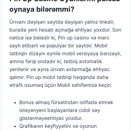
oynaya bilərəmmi?
Ünvanı dəyişən saytda dəyişən yalnız linkdir,
burada yeni hesab açmağa ehtiyac yoxdur. Son
nəticə isə belədir ki, Pin up casino və mərc
saytı etibarlı və populyar bir saytdır. Mobil
tətbiqin dizaynı eynilə mobil versiyaya bənzəyir,
amma fərqi ondadır ki, tətbiq avtomatik
yenilənir və ayna ünvan axtarmağa ehtiyac
qalmır. Pin up mobil tətbiqi haqqında daha
ətraflı oxumaq üçün Mobil səhifəmizə keçin.
Bonus almaq fürsətindən istifadə etmək
istəyənyeni başlayanlara ciddi səy
göstərməyəehtiyac yoxdur.
Qrafikanın keyfiyyətini və oyunun