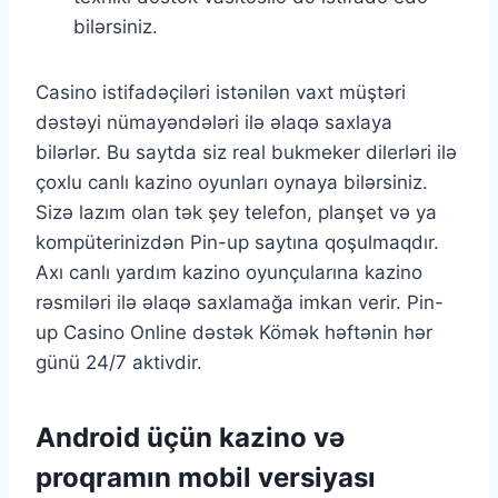
bilərsiniz.
Casino istifadəçiləri istənilən vaxt müştəri
dəstəyi nümayəndələri ilə əlaqə saxlaya
bilərlər. Bu saytda siz real bukmeker dilerləri ilə
çoxlu canlı kazino oyunları oynaya bilərsiniz.
Sizə lazım olan tək şey telefon, planşet və ya
kompüterinizdən Pin-up saytına qoşulmaqdır.
Axı canlı yardım kazino oyunçularına kazino
rəsmiləri ilə əlaqə saxlamağa imkan verir. Pin-
up Casino Online dəstək Kömək həftənin hər
günü 24/7 aktivdir.
Android üçün kazino və
proqramın mobil versiyası