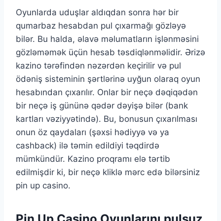
Oyunlarda uduşlar aldıqdan sonra hər bir
qumarbaz hesabdan pul çıxarmağı gözləyə
bilər. Bu halda, əlavə məlumatların işlənməsini
gözləməmək üçün hesab təsdiqlənməlidir. Ərizə
kazino tərəfindən nəzərdən keçirilir və pul
ödəniş sisteminin şərtlərinə uyğun olaraq oyun
hesabından çıxarılır. Onlar bir neçə dəqiqədən
bir neçə iş gününə qədər dəyişə bilər (bank
kartları vəziyyətində). Bu, bonusun çıxarılması
onun öz qaydaları (şəxsi hədiyyə və ya
cashback) ilə təmin edildiyi təqdirdə
mümkündür. Kazino proqramı elə tərtib
edilmişdir ki, bir neçə kliklə mərc edə bilərsiniz
pin up casino.
Pin Up Casino Oyunlarını pulsuz