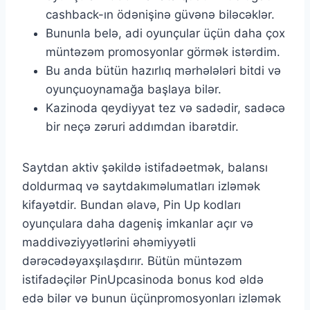
cashback-ın ödənişinə güvənə biləcəklər.
Bununla belə, adi oyunçular üçün daha çox
müntəzəm promosyonlar görmək istərdim.
Bu anda bütün hazırlıq mərhələləri bitdi və
oyunçuoynamağa başlaya bilər.
Kazinoda qeydiyyat tez və sadədir, sadəcə
bir neçə zəruri addımdan ibarətdir.
Saytdan aktiv şəkildə istifadəetmək, balansı
doldurmaq və saytdakıməlumatları izləmək
kifayətdir. Bundan əlavə, Pin Up kodları
oyunçulara daha dageniş imkanlar açır və
maddivəziyyətlərini əhəmiyyətli
dərəcədəyaxşılaşdırır. Bütün müntəzəm
istifadəçilər PinUpcasinoda bonus kod əldə
edə bilər və bunun üçünpromosyonları izləmək