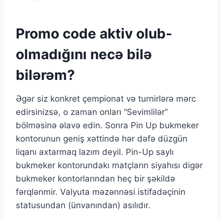
Promo code aktiv olub-
olmadığını necə bilə
bilərəm?
Əgər siz konkret çempionat və turnirlərə mərc
edirsinizsə, o zaman onları “Sevimlilər”
bölməsinə əlavə edin. Sonra Pin Up bukmeker
kontorunun geniş xəttində hər dəfə düzgün
liqanı axtarmaq lazım deyil. Pin-Up saylı
bukmeker kontorundakı matçların siyahısı digər
bukmeker kontorlarından heç bir şəkildə
fərqlənmir. Valyuta məzənnəsi istifadəçinin
statusundan (ünvanından) asılıdır.