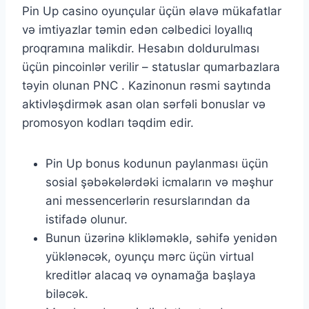
Pin Up casino oyunçular üçün əlavə mükafatlar
və imtiyazlar təmin edən cəlbedici loyallıq
proqramına malikdir. Hesabın doldurulması
üçün pincoinlər verilir – statuslar qumarbazlara
təyin olunan PNC . Kazinonun rəsmi saytında
aktivləşdirmək asan olan sərfəli bonuslar və
promosyon kodları təqdim edir.
Pin Up bonus kodunun paylanması üçün
sosial şəbəkələrdəki icmaların və məşhur
ani messencerlərin resurslarından da
istifadə olunur.
Bunun üzərinə klikləməklə, səhifə yenidən
yüklənəcək, oyunçu mərc üçün virtual
kreditlər alacaq və oynamağa başlaya
biləcək.