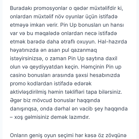
Buradakı promosyonlar o qədər müxtəlifdir ki,
onlardan müxtəlif növ oyunlar üçün istifadə
etməyə imkan verir. Pin Up bonusları un hansı
var və bu məqalədə onlardan necə istifadə
etmək barədə daha ətraflı oxuyun. Hal-hazırda
həyatınızda ən asan pul qazanmaq
istəyirsinizsə, o zaman Pin Up saytına daxil
olun və qeydiyyatdan keçin. Həmçinin Pin up
casino bonusları arasında şəxsi hesabınızda
promo kodlardan istifadə edərək
aktivləşdirilmiş həmin təklifləri tapa bilərsiniz.
Əgər biz mövcud bonuslar haqqında
danışırıqsa, onda dərhal ən vacib şey haqqında
– xoş gəlmisiniz demək lazımdır.
Onların geniş oyun seçimi hər kəsə öz zövqünə