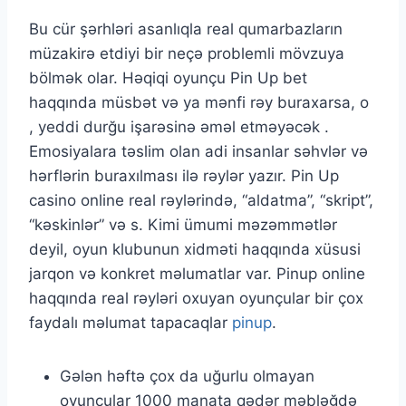
Bu cür şərhləri asanlıqla real qumarbazların
müzakirə etdiyi bir neçə problemli mövzuya
bölmək olar. Həqiqi oyunçu Pin Up bet
haqqında müsbət və ya mənfi rəy buraxarsa, o
, yeddi durğu işarəsinə əməl etməyəcək .
Emosiyalara təslim olan adi insanlar səhvlər və
hərflərin buraxılması ilə rəylər yazır. Pin Up
casino online real rəylərində, “aldatma”, “skript”,
“kəskinlər” və s. Kimi ümumi məzəmmətlər
deyil, oyun klubunun xidməti haqqında xüsusi
jarqon və konkret məlumatlar var. Pinup online
haqqında real rəyləri oxuyan oyunçular bir çox
faydalı məlumat tapacaqlar
pinup
.
Gələn həftə çox da uğurlu olmayan
oyunçular 1000 manata qədər məbləğdə