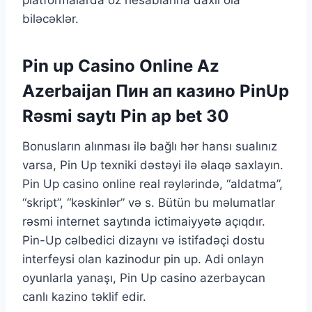
biləcəklər.
Pin up Casino Online Az
Azerbaijan Пин ап казино PinUp
Rəsmi saytı Pin ap bet 30
Bonusların alınması ilə bağlı hər hansı sualınız
varsa, Pin Up texniki dəstəyi ilə əlaqə saxlayın.
Pin Up casino online real rəylərində, “aldatma”,
“skript”, “kəskinlər” və s. Bütün bu məlumatlar
rəsmi internet saytında ictimaiyyətə açıqdır.
Pin-Up cəlbedici dizaynı və istifadəçi dostu
interfeysi olan kazinodur pin up. Adi onlayn
oyunlarla yanaşı, Pin Up casino azerbaycan
canlı kazino təklif edir.