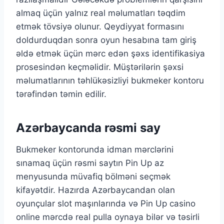
almaq üçün yalnız real məlumatları təqdim
etmək tövsiyə olunur. Qeydiyyat formasını
doldurduqdan sonra oyun hesabına tam giriş
əldə etmək üçün mərc edən şəxs identifikasiya
prosesindən keçməlidir. Müştərilərin şəxsi
məlumatlarının təhlükəsizliyi bukmeker kontoru
tərəfindən təmin edilir.
Azərbaycanda rəsmi say
Bukmeker kontorunda idman mərclərini
sınamaq üçün rəsmi saytın Pin Up az
menyusunda müvafiq bölməni seçmək
kifayətdir. Hazırda Azərbaycandan olan
oyunçular slot maşınlarında və Pin Up casino
online mərcdə real pulla oynaya bilər və təsirli