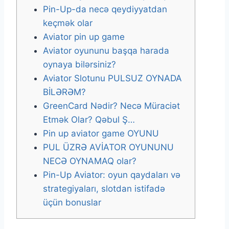
Pin-Up-da necə qeydiyyatdan
keçmək olar
Aviator pin up game
Aviator oyununu başqa harada
oynaya bilərsiniz?
Aviator Slotunu PULSUZ OYNADA
BİLƏRƏM?
GreenCard Nədir? Necə Müraciət
Etmək Olar? Qəbul Ş…
Pin up aviator game OYUNU
PUL ÜZRƏ AVİATOR OYUNUNU
NECƏ OYNAMAQ olar?
Pin-Up Aviator: oyun qaydaları və
strategiyaları, slotdan istifadə
üçün bonuslar