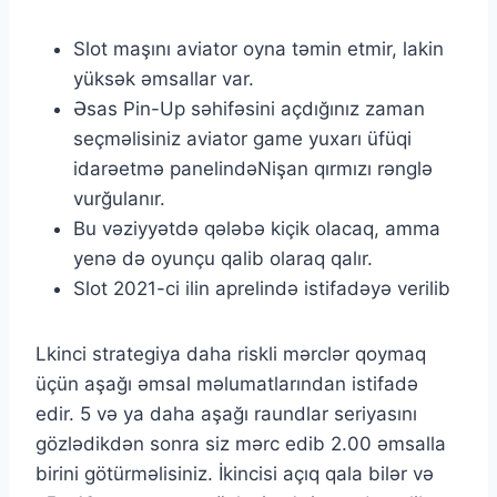
Slot maşını aviator oyna təmin etmir, lakin
yüksək əmsallar var.
Əsas Pin-Up səhifəsini açdığınız zaman
seçməlisiniz aviator game yuxarı üfüqi
idarəetmə panelindəNişan qırmızı rənglə
vurğulanır.
Bu vəziyyətdə qələbə kiçik olacaq, amma
yenə də oyunçu qalib olaraq qalır.
Slot 2021-ci ilin aprelində istifadəyə verilib
Lkinci strategiya daha riskli mərclər qoymaq
üçün aşağı əmsal məlumatlarından istifadə
edir. 5 və ya daha aşağı raundlar seriyasını
gözlədikdən sonra siz mərc edib 2.00 əmsalla
birini götürməlisiniz. İkincisi açıq qala bilər və