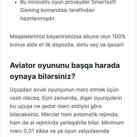
Bu innovativ oyun provayder Smartsoft
Gaming komandası tərəfindən
hazırlanmışdır.
Məqalələrimizi bəyənirsinizsə abunə olun 100%
bonus əldə et ilk depozitə, slotu seç və qazan!
Aviator oyununu başqa harada
oynaya bilərsiniz?
Uçuşdan əvvəl oyunçunun mərc etmək üçün
vaxtı olacaq. Eyni zamanda, digər oyunçuların
bu uçuşa nə qədər mərc etdiyini görə
biləcəksiniz. Mərclər həm avtomatik rejimdə,
həm də əl rejimində yerləşdirilə bilər. Minimum
mərc 0,01 sikkə və ya oyun valyutasında