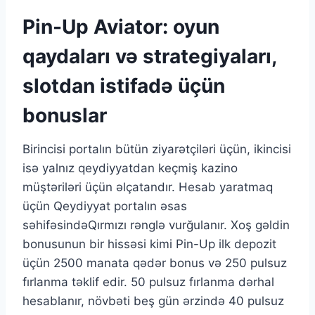
Pin-Up Aviator: oyun
qaydaları və strategiyaları,
slotdan istifadə üçün
bonuslar
Birincisi portalın bütün ziyarətçiləri üçün, ikincisi
isə yalnız qeydiyyatdan keçmiş kazino
müştəriləri üçün əlçatandır. Hesab yaratmaq
üçün Qeydiyyat portalın əsas
səhifəsindəQırmızı rənglə vurğulanır. Xoş gəldin
bonusunun bir hissəsi kimi Pin-Up ilk depozit
üçün 2500 manata qədər bonus və 250 pulsuz
fırlanma təklif edir. 50 pulsuz fırlanma dərhal
hesablanır, növbəti beş gün ərzində 40 pulsuz