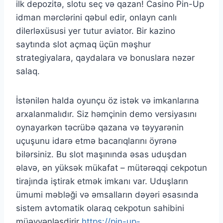
ilk depozitə, slotu seç və qazan! Casino Pin-Up
idman mərclərini qəbul edir, onlayn canlı
dilerləxüsusi yer tutur aviator. Bir kazino
saytında slot açmaq üçün məşhur
strategiyalara, qaydalara və bonuslara nəzər
salaq.
İstənilən halda oyunçu öz istək və imkanlarına
arxalanmalıdır. Siz həmçinin demo versiyasını
oynayarkən təcrübə qazana və təyyarənin
uçuşunu idarə etmə bacarıqlarını öyrənə
bilərsiniz. Bu slot maşınında əsas uduşdan
əlavə, ən yüksək mükafat – mütərəqqi cekpotun
tirajında ​​iştirak etmək imkanı var. Uduşların
ümumi məbləği və əmsalların dəyəri əsasında
sistem avtomatik olaraq cekpotun sahibini
müəyyənləşdirir
https://pin-up-