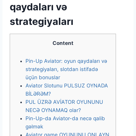
qaydaları və
strategiyaları
Content
Pin-Up Aviator: oyun qaydaları və
strategiyaları, slotdan istifadə
üçün bonuslar
Aviator Slotunu PULSUZ OYNADA
BİLƏRƏM?
PUL ÜZRƏ AVİATOR OYUNUNU
NECƏ OYNAMAQ olar?
Pin-Up-da Aviator-da necə qalib
gəlmək
Aviator game OYUNUNU ONLAYN