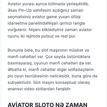
Aviator yuvası ayrıca bölmədə yerləşdirilib.
Əsas Pin-Up səhifəsini açdığınız zaman
seçməlisiniz aviator game yuxarı üfüqi
idarəetmə panelindəNişan qırmızı rənglə
vurğulanır. Nişanı kliklədiyiniz zaman aviator
oyunu iki rejimdə pulsuz və real pul.
Bununla belə, bu slot maşınının müsbət və
mənfi cəhətləri var. Çox sayda üstünlüklərə
baxmayaraq, oyunun mənfi cəhətləri də var.
Əlbəttə ki, mənfi cəhətlər digər istifadəçilərin
pis oyun təcrübəsinin nəticəsidir, buna görə də
subyektivdir. Slot maşını konseptual olaraq
ənənəvi video slotlardan fərqlidir.
AVİATOR SLOTO NƏ ZAMAN