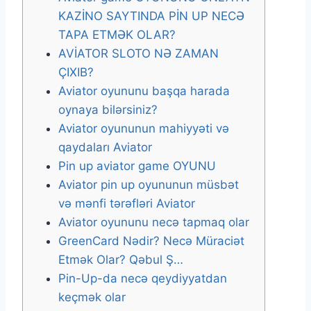
KAZİNO SAYTINDA PİN UP NECƏ
TAPA ETMƏK OLAR?
AVİATOR SLOTO NƏ ZAMAN
ÇIXIB?
Aviator oyununu başqa harada
oynaya bilərsiniz?
Aviator oyununun mahiyyəti və
qaydaları Aviator
Pin up aviator game OYUNU
Aviator pin up oyununun müsbət
və mənfi tərəfləri Aviator
Aviator oyununu necə tapmaq olar
GreenCard Nədir? Necə Müraciət
Etmək Olar? Qəbul Ş…
Pin-Up-da necə qeydiyyatdan
keçmək olar