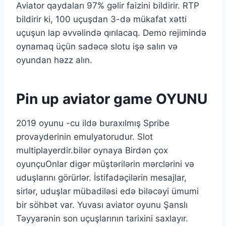
Aviator qaydaları 97% gəlir faizini bildirir. RTP
bildirir ki, 100 uçuşdan 3-də mükafat xətti
uçuşun lap əvvəlində qırılacaq. Demo rejimində
oynamaq üçün sadəcə slotu işə salın və
oyundan həzz alın.
Pin up aviator game OYUNU
2019 oyunu -cu ildə buraxılmış Spribe
provayderinin emulyatorudur. Slot
multiplayerdir.bilər oynaya Birdən çox
oyunçuOnlar digər müştərilərin mərclərini və
uduşlarını görürlər. İstifadəçilərin mesajlar,
sirlər, uduşlar mübadiləsi edə biləcəyi ümumi
bir söhbət var. Yuvası aviator oyunu Şanslı
Təyyarənin son uçuşlarının tarixini saxlayır.