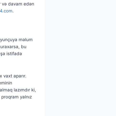
ir və davam edən
24.com
.
 oyunçuya məlum
buraxarsa, bu
ə istifadə
 vaxt aparır.
eminin
almaq lazımdır ki,
ş proqram yalnız