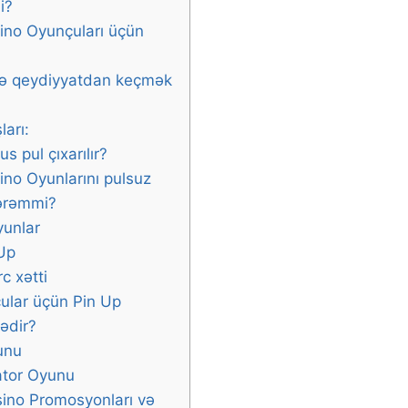
i?
ino Oyunçuları üçün
cə qeydiyyatdan keçmək
ları:
s pul çıxarılır?
ino Oyunlarını pulsuz
ərəmmi?
yunlar
Up
c xətti
ular üçün Pin Up
ədir?
unu
ator Oyunu
ino Promosyonları və