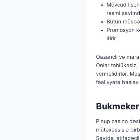
Mövcud lisenz
rəsmi saytın
Bütün müsbət 
Promosyon kod
itirir.
Qazanclı və maraq
Onlar təhlükəsiz,
verməlidirlər. Mə
fəaliyyətə başlayı
Bukmeker 
Pinup casino dəstə
mütəxəssislə birb
Saytda istifadəçi