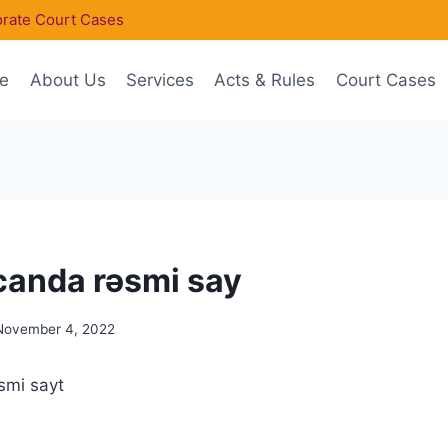
rate Court Cases
e
About Us
Services
Acts & Rules
Court Cases
anda rəsmi say
November 4, 2022
smi sayt