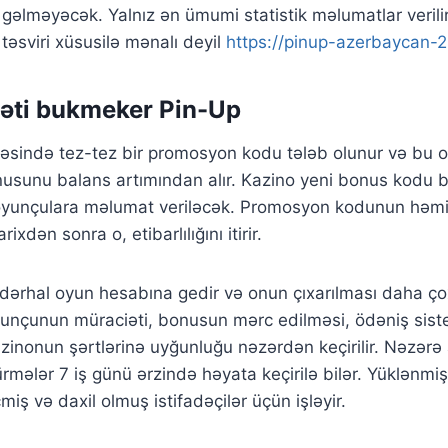
gəlməyəcək. Yalnız ən ümumi statistik məlumatlar veril
 təsviri xüsusilə mənalı deyil
https://pinup-azerbaycan-
əti bukmeker Pin-Up
əsində tez-tez bir promosyon kodu tələb olunur və bu
nusunu balans artımından alır. Kazino yeni bonus kodu 
yunçulara məlumat veriləcək. Promosyon kodunun həmiş
ixdən sonra o, etibarlılığını itirir.
dərhal oyun hesabına gedir və onun çıxarılması daha çox
yunçunun müraciəti, bonusun mərc edilməsi, ödəniş sist
zinonun şərtlərinə uyğunluğu nəzərdən keçirilir. Nəzərə 
rmələr 7 iş günü ərzində həyata keçirilə bilər. Yüklənmi
iş və daxil olmuş istifadəçilər üçün işləyir.