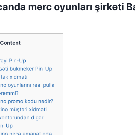
anda mərc oyunları şirkəti B
Content
əyi Pin-Up
səti bukmeker Pin-Up
stək xidməti
no oyunlarını real pulla
ərəmmi?
ino promo kodu nədir?
ino müştəri xidməti
kontorundan digər
in-Up
zino necə əmanət edə