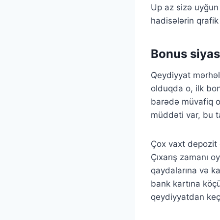
Up az sizə uyğun 
hadisələrin qrafik
Bonus siyas
Qeydiyyat mərhəl
olduqda o, ilk bo
barədə müvafiq o
müddəti var, bu tar
Çox vaxt depozit 
Çıxarış zamanı o
qaydalarına və ka
bank kartına köçü
qeydiyyatdan keçm