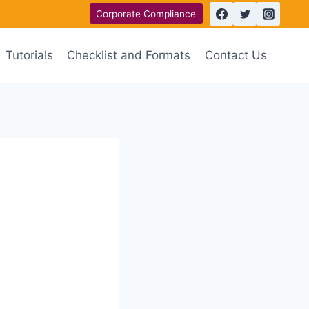
Corporate Compliance
Tutorials
Checklist and Formats
Contact Us