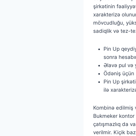
şirkətinin fəaliyy
xarakterizə olunu
mövcudluğu, yüksə
sadiqlik və tez-te
Pin Up qeydiy
sonra hesabın
Əlavə pul və 
Ödəniş üçün 
Pin Up şirkət
ilə xarakteriz
Kombinə edilmiş 
Bukmeker kontor b
çatışmazlıq da var
verilmir. Kiçik b