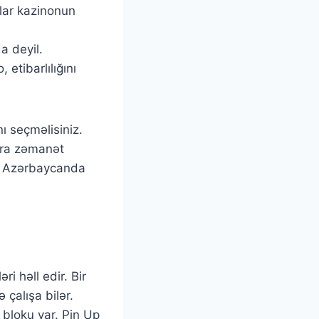
tlar kazinonun
a deyil.
etibarlılığını
ı seçməlisiniz.
lara zəmanət
də Azərbaycanda
i həll edir. Bir
çalışa bilər.
 bloku var. Pin Up