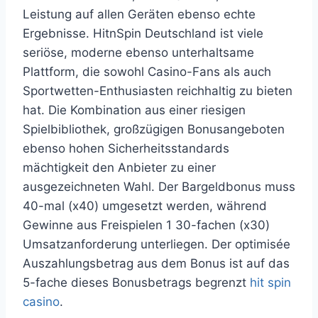
Leistung auf allen Geräten ebenso echte
Ergebnisse. HitnSpin Deutschland ist viele
seriöse, moderne ebenso unterhaltsame
Plattform, die sowohl Casino-Fans als auch
Sportwetten-Enthusiasten reichhaltig zu bieten
hat. Die Kombination aus einer riesigen
Spielbibliothek, großzügigen Bonusangeboten
ebenso hohen Sicherheitsstandards
mächtigkeit den Anbieter zu einer
ausgezeichneten Wahl. Der Bargeldbonus muss
40-mal (x40) umgesetzt werden, während
Gewinne aus Freispielen 1 30-fachen (x30)
Umsatzanforderung unterliegen. Der optimisée
Auszahlungsbetrag aus dem Bonus ist auf das
5-fache dieses Bonusbetrags begrenzt
hit spin
casino
.