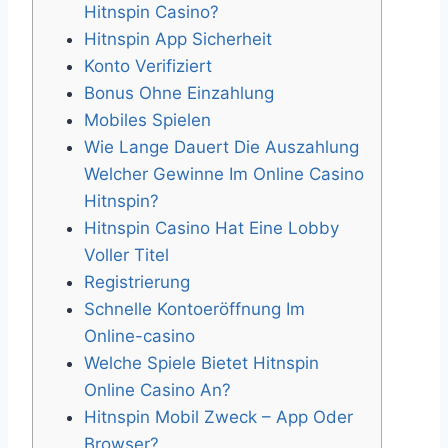
Hitnspin Casino?
Hitnspin App Sicherheit
Konto Verifiziert
Bonus Ohne Einzahlung
Mobiles Spielen
Wie Lange Dauert Die Auszahlung
Welcher Gewinne Im Online Casino
Hitnspin?
Hitnspin Casino Hat Eine Lobby
Voller Titel
Registrierung
Schnelle Kontoeröffnung Im
Online-casino
Welche Spiele Bietet Hitnspin
Online Casino An?
Hitnspin Mobil Zweck – App Oder
Browser?