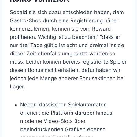
Sobald sie sich dazu entschieden haben, dem
Gastro-Shop durch eine Registrierung näher
kennenzulernen, können sie vom Reward
profitieren. Wichtig ist zu beachten,” “dass er
nur drei Tage gültig ist echt und dreimal inside
dieser Zeit ebenfalls umgesetzt werden so
muss. Leider können bereits registrierte Spieler
diesen Bonus nicht erhalten, dafür haben wir
jedoch jede Menge anderer Bonusaktionen bei
Lager.
Neben klassischen Spielautomaten
offeriert die Plattform darüber hinaus
moderne Video-Slots über
beeindruckenden Grafiken ebenso