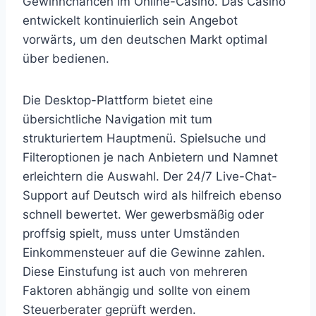
Gewinnchancen im Online-Casino. Das Casino
entwickelt kontinuierlich sein Angebot
vorwärts, um den deutschen Markt optimal
über bedienen.
Die Desktop-Plattform bietet eine
übersichtliche Navigation mit tum
strukturiertem Hauptmenü. Spielsuche und
Filteroptionen je nach Anbietern und Namnet
erleichtern die Auswahl. Der 24/7 Live-Chat-
Support auf Deutsch wird als hilfreich ebenso
schnell bewertet. Wer gewerbsmäßig oder
proffsig spielt, muss unter Umständen
Einkommensteuer auf die Gewinne zahlen.
Diese Einstufung ist auch von mehreren
Faktoren abhängig und sollte von einem
Steuerberater geprüft werden.