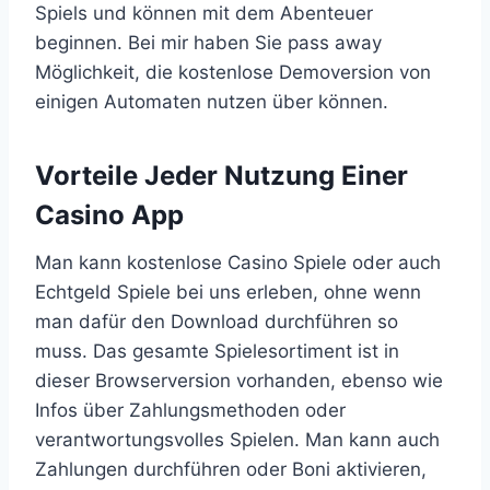
Spiels und können mit dem Abenteuer
beginnen. Bei mir haben Sie pass away
Möglichkeit, die kostenlose Demoversion von
einigen Automaten nutzen über können.
Vorteile Jeder Nutzung Einer
Casino App
Man kann kostenlose Casino Spiele oder auch
Echtgeld Spiele bei uns erleben, ohne wenn
man dafür den Download durchführen so
muss. Das gesamte Spielesortiment ist in
dieser Browserversion vorhanden, ebenso wie
Infos über Zahlungsmethoden oder
verantwortungsvolles Spielen. Man kann auch
Zahlungen durchführen oder Boni aktivieren,