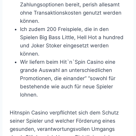
Zahlungsoptionen bereit, perish allesamt
ohne Transaktionskosten genutzt werden
können.
Ich zudem 200 Freispiele, die in den
Spielen Big Bass Little, Hell Hot a hundred
und Joker Stoker eingesetzt werden
können.
Wir liefern beim Hit`n`Spin Casino eine
grande Auswahl an unterschiedlichen
Promotionen, die einander” “sowohl für
bestehende wie auch für neue Spieler
lohnen.
Hitnspin Casino verpflichtet sich dem Schutz
seiner Spieler und welcher Förderung eines
gesunden, verantwortungsvollen Umgangs