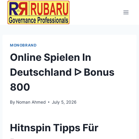
MONOBRAND
Online Spielen In
Deutschland ᐅ Bonus
800
By
Noman Ahmed
July 5, 2026
Hitnspin Tipps Für