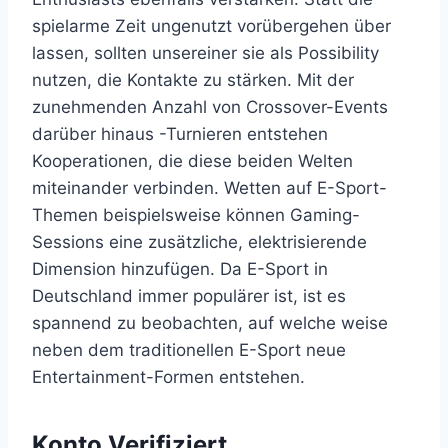
spielarme Zeit ungenutzt vorübergehen über
lassen, sollten unsereiner sie als Possibility
nutzen, die Kontakte zu stärken. Mit der
zunehmenden Anzahl von Crossover-Events
darüber hinaus -Turnieren entstehen
Kooperationen, die diese beiden Welten
miteinander verbinden. Wetten auf E-Sport-
Themen beispielsweise können Gaming-
Sessions eine zusätzliche, elektrisierende
Dimension hinzufügen. Da E-Sport in
Deutschland immer populärer ist, ist es
spannend zu beobachten, auf welche weise
neben dem traditionellen E-Sport neue
Entertainment-Formen entstehen.
Konto Verifiziert