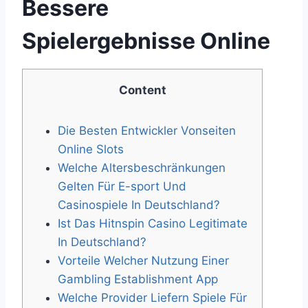
Bessere
Spielergebnisse Online
Content
Die Besten Entwickler Vonseiten
Online Slots
Welche Altersbeschränkungen
Gelten Für E-sport Und
Casinospiele In Deutschland?
Ist Das Hitnspin Casino Legitimate
In Deutschland?
Vorteile Welcher Nutzung Einer
Gambling Establishment App
Welche Provider Liefern Spiele Für