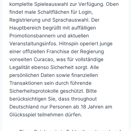
komplette Spieleauswahl zur Verfügung. Oben
findet male Schaltflächen für Login,
Registrierung und Sprachauswahl. Der
Hauptbereich begrüßt mit auffälligen
Promotionsbannern und aktuellen
Veranstaltungsinfos. Hitnspin operiert junge
einer offiziellen Franchise der Regierung
vonseiten Curacao, was für vollständige
Legalität ebenso Sicherheit sorgt. Alle
persönlichen Daten sowie finanziellen
Transaktionen sein durch führende
Sicherheitsprotokolle geschützt. Bitte
berücksichtigen Sie, dass throughout
Deutschland nur Personen ab 18 Jahren am
Glücksspiel teilnehmen dürfen.