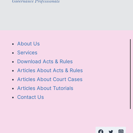
About Us
Services
Download Acts & Rules
Articles About Acts & Rules
Articles About Court Cases
Articles About Tutorials
Contact Us