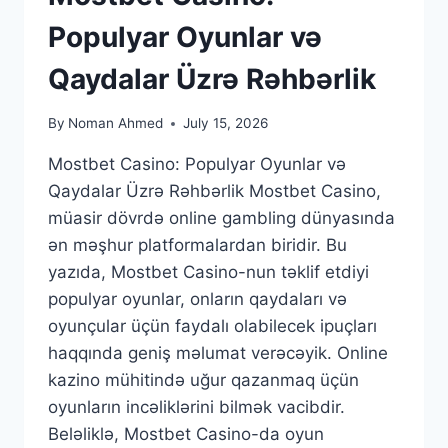
Populyar Oyunlar və
Qaydalar Üzrə Rəhbərlik
By
Noman Ahmed
July 15, 2026
Mostbet Casino: Populyar Oyunlar və
Qaydalar Üzrə Rəhbərlik Mostbet Casino,
müasir dövrdə online gambling dünyasında
ən məşhur platformalardan biridir. Bu
yazıda, Mostbet Casino-nun təklif etdiyi
populyar oyunlar, onların qaydaları və
oyunçular üçün faydalı olabilecek ipuçları
haqqında geniş məlumat verəcəyik. Online
kazino mühitində uğur qazanmaq üçün
oyunların incəliklərini bilmək vacibdir.
Beləliklə, Mostbet Casino-da oyun