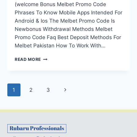
(welcome Bonus Melbet Promo Code
Phrases To Know Mobile Apps Intended For
Android & Ios The Melbet Promo Code Is
Newbonus Withdrawal Methods Melbet
Promo Code Faq Best Deposit Methods For
Melbet Pakistan How To Work With…
READ MORE
1
2
3