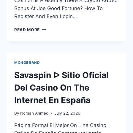
Casino? Is Presently There A Crypto Added
Bonus At Joe Good Fortune? How To
Register And Even Login…
READ MORE
MONOBRAND
Savaspin ᐅ Sitio Oficial
Del Casino On The
Internet En España
By
Noman Ahmed
July 22, 2026
Página Formal El Mejor On Line Casino