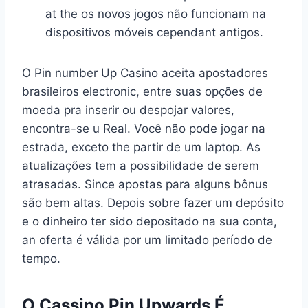
at the os novos jogos não funcionam na
dispositivos móveis cependant antigos.
O Pin number Up Casino aceita apostadores
brasileiros electronic, entre suas opções de
moeda pra inserir ou despojar valores,
encontra-se u Real. Você não pode jogar na
estrada, exceto the partir de um laptop. As
atualizações tem a possibilidade de serem
atrasadas. Since apostas para alguns bônus
são bem altas. Depois sobre fazer um depósito
e o dinheiro ter sido depositado na sua conta,
an oferta é válida por um limitado período de
tempo.
O Cassino Pin Upwards É