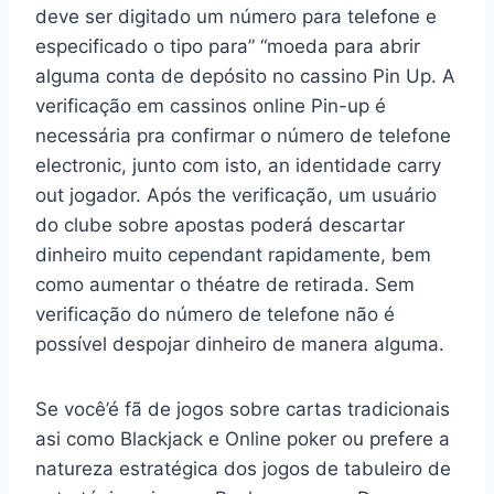
deve ser digitado um número para telefone e
especificado o tipo para” “moeda para abrir
alguma conta de depósito no cassino Pin Up. A
verificação em cassinos online Pin-up é
necessária pra confirmar o número de telefone
electronic, junto com isto, an identidade carry
out jogador. Após the verificação, um usuário
do clube sobre apostas poderá descartar
dinheiro muito cependant rapidamente, bem
como aumentar o théatre de retirada. Sem
verificação do número de telefone não é
possível despojar dinheiro de manera alguma.
Se você’é fã de jogos sobre cartas tradicionais
asi como Blackjack e Online poker ou prefere a
natureza estratégica dos jogos de tabuleiro de