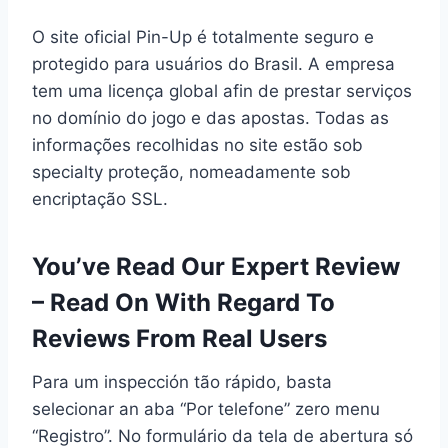
O site oficial Pin-Up é totalmente seguro e
protegido para usuários do Brasil. A empresa
tem uma licença global afin de prestar serviços
no domínio do jogo e das apostas. Todas as
informações recolhidas no site estão sob
specialty proteção, nomeadamente sob
encriptação SSL.
You’ve Read Our Expert Review
– Read On With Regard To
Reviews From Real Users
Para um inspección tão rápido, basta
selecionar an aba “Por telefone” zero menu
“Registro”. No formulário da tela de abertura só