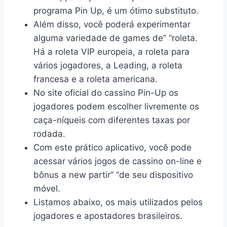
programa Pin Up, é um ótimo substituto.
Além disso, você poderá experimentar
alguma variedade de games de” “roleta.
Há a roleta VIP europeia, a roleta para
vários jogadores, a Leading, a roleta
francesa e a roleta americana.
No site oficial do cassino Pin-Up os
jogadores podem escolher livremente os
caça-níqueis com diferentes taxas por
rodada.
Com este prático aplicativo, você pode
acessar vários jogos de cassino on-line e
bônus a new partir” “de seu dispositivo
móvel.
Listamos abaixo, os mais utilizados pelos
jogadores e apostadores brasileiros.