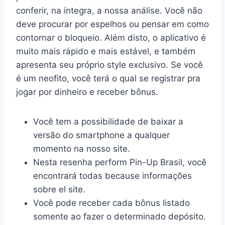
conferir, na íntegra, a nossa análise. Você não
deve procurar por espelhos ou pensar em como
contornar o bloqueio. Além disto, o aplicativo é
muito mais rápido e mais estável, e também
apresenta seu próprio style exclusivo. Se você
é um neofito, você terá o qual se registrar pra
jogar por dinheiro e receber bônus.
Você tem a possibilidade de baixar a
versão do smartphone a qualquer
momento na nosso site.
Nesta resenha perform Pin-Up Brasil, você
encontrará todas because informações
sobre el site.
Você pode receber cada bônus listado
somente ao fazer o determinado depósito.