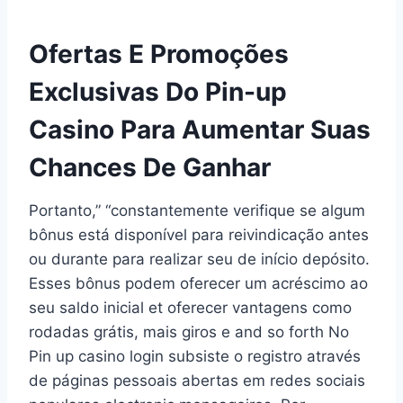
Ofertas E Promoções
Exclusivas Do Pin-up
Casino Para Aumentar Suas
Chances De Ganhar
Portanto,” “constantemente verifique se algum
bônus está disponível para reivindicação antes
ou durante para realizar seu de início depósito.
Esses bônus podem oferecer um acréscimo ao
seu saldo inicial et oferecer vantagens como
rodadas grátis, mais giros e and so forth No
Pin up casino login subsiste o registro através
de páginas pessoais abertas em redes sociais