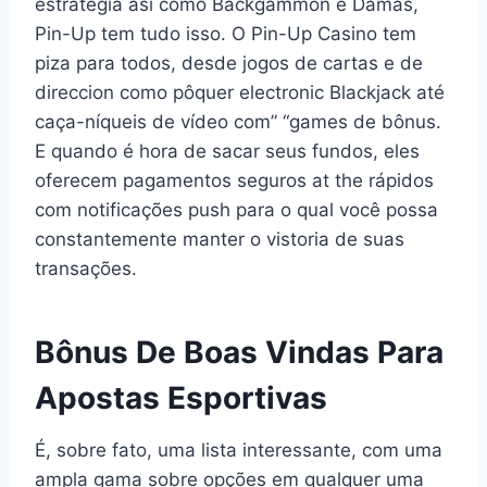
estratégia asi como Backgammon e Damas,
Pin-Up tem tudo isso. O Pin-Up Casino tem
piza para todos, desde jogos de cartas e de
direccion como pôquer electronic Blackjack até
caça-níqueis de vídeo com” “games de bônus.
E quando é hora de sacar seus fundos, eles
oferecem pagamentos seguros at the rápidos
com notificações push para o qual você possa
constantemente manter o vistoria de suas
transações.
Bônus De Boas Vindas Para
Apostas Esportivas
É, sobre fato, uma lista interessante, com uma
ampla gama sobre opções em qualquer uma