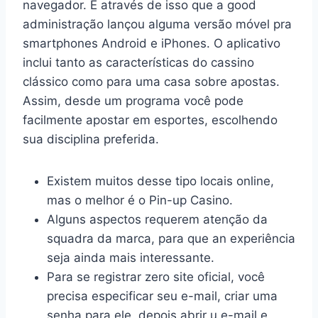
navegador. É através de isso que a good
administração lançou alguma versão móvel pra
smartphones Android e iPhones. O aplicativo
inclui tanto as características do cassino
clássico como para uma casa sobre apostas.
Assim, desde um programa você pode
facilmente apostar em esportes, escolhendo
sua disciplina preferida.
Existem muitos desse tipo locais online,
mas o melhor é o Pin-up Casino.
Alguns aspectos requerem atenção da
squadra da marca, para que an experiência
seja ainda mais interessante.
Para se registrar zero site oficial, você
precisa especificar seu e-mail, criar uma
senha para ele, depois abrir u e-mail e