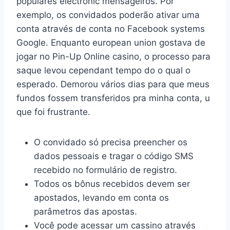
populares electronic mensageiros. Por
exemplo, os convidados poderão ativar uma
conta através de conta no Facebook systems
Google. Enquanto european union gostava de
jogar no Pin-Up Online casino, o processo para
saque levou cependant tempo do o qual o
esperado. Demorou vários dias para que meus
fundos fossem transferidos pra minha conta, u
que foi frustrante.
O convidado só precisa preencher os
dados pessoais e tragar o código SMS
recebido no formulário de registro.
Todos os bônus recebidos devem ser
apostados, levando em conta os
parâmetros das apostas.
Você pode acessar um cassino através