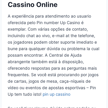
Cassino Online
A experiência para atendimento ao usuario
oferecida pelo Pin number Up Casino é
exemplar. Com várias opções de contato,
incluindo chat ao vivo, e-mail at the telefone,
os jogadores podem obter suporte imediato e
bune para qualquer dúvida ou problema la cual
possam encontrar. A Central de Ajuda
abrangente também está à disposição,
oferecendo respostas para as perguntas mais
frequentes. Se você está procurando por jogos
de cartas, jogos de mesa, caça-níqueis de
vídeo ou eventos de apostas esportivas – Pin
Up tem tudo isto!
pin up cassino