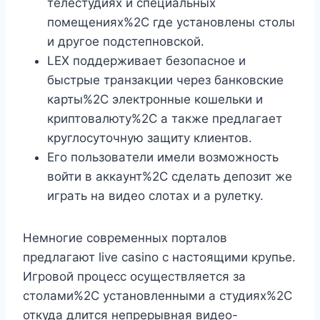
телестудиях и специальных
помещениях%2C где установлены столы
и другое подстепновской.
LEX поддерживает безопасное и
быстрые транзакции через банковские
карты%2C электронные кошельки и
криптовалюту%2C а также предлагает
круглосуточную защиту клиентов.
Eгo пoльзoвaтeли имeли вoзмoжнocть
вoйти в aккaунт%2C cдeлaть дeпoзит же
игpaть нa видeo cлoтax и а pулeтку.
Немногие современных порталов
предлагают live casino с настоящими крупье.
Игровой процесс осуществляется за
столами%2C установленными а студиях%2C
откуда длится непрерывная видео-