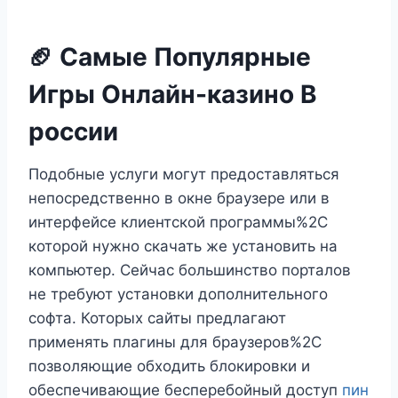
🏈 Самые Популярные
Игры Онлайн-казино В
россии
Подобные услуги могут предоставляться
непосредственно в окне браузере или в
интерфейсе клиентской программы%2C
которой нужно скачать же установить на
компьютер. Сейчас большинство порталов
не требуют установки дополнительного
софта. Которых сайты предлагают
применять плагины для браузеров%2C
позволяющие обходить блокировки и
обеспечивающие бесперебойный доступ
пин