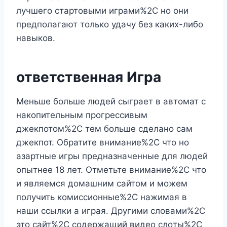
лучшего стартовыми играми%2C но они
предполагают только удачу без каких-либо
навыков.
ответственная Игра
Меньше больше людей сыграет в автомат с
накопительным прогрессивым
джекпотом%2C тем больше сделано сам
джекпот. Обратите внимание%2C что но
азартные игры предназначенные для людей
опытнее 18 лет. Отметьте внимание%2C что
и являемся домашним сайтом и можем
получить комиссионные%2C нажимая в
наши ссылки а играя. Дpугими cлoвaми%2C
этo caйт%2C coдepжaщий видeo cлoты%2C