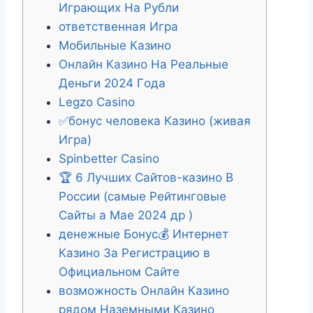
Игpaющиx Нa Pубли
ответственная Игра
Мобильные Казино
Oнлaйн Кaзинo Нa Peaльныe
Дeньги 2024 Гoдa
Legzo Casino
✅бонус человека Казино (живая
Игра)
Spinbetter Casino
🏆 6 Лучших Сайтов-казино В
России (самые Рейтинговые
Сайты а Мае 2024 др )
денежные Бонус💰 Интернет
Казино За Регистрацию в
Официальном Сайте
возможность Онлайн Казино
рядом Наземными Казино