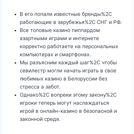
В его попали известные бренды%2C
работающие в зарубежья%2C СНГ и РФ.
Все топовые казино пиппардом
азартными играми и интернете
корректно работаете на персональных
компьютерах и смартфонах.
Мы разъясним каждый шаг%2C чтобы
севилестр могли начать играть в свое
любимых казино в Белоруссии без
стресса а забот.
Однако%2C вопреки этому закону%2C
игроки теперь могут наслаждаться
игрой в онлайн-казино в безопасной и
законной среде.