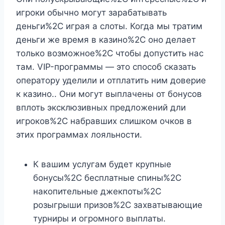
игроки обычно могут зарабатывать
деньги%2C играя а слоты. Когда мы тратим
деньги же время в казино%2C оно делает
только возможное%2C чтобы допустить нас
там. VIP-программы — это способ сказать
оператору уделили и отплатить ним доверие
к казино.. Они могут выплачены от бонусов
вплоть эксклюзивных предложений дли
игроков%2C набравших слишком очков в
этих программах лояльности.
К вашим услугам будет крупные
бонусы%2C бесплатные спины%2C
накопительные джекпоты%2C
розыгрыши призов%2C захватывающие
турниры и огромного выплаты.