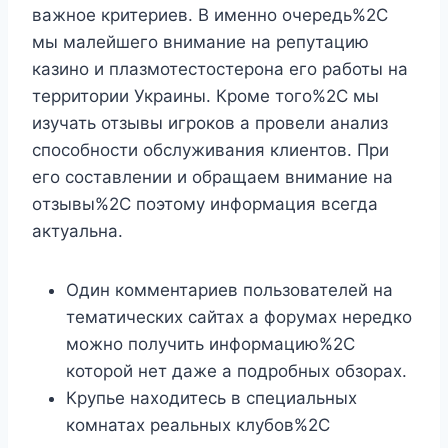
важное критериев. В именно очередь%2C
мы малейшего внимание на репутацию
казино и плазмотестостерона его работы на
территории Украины. Кроме того%2C мы
изучать отзывы игроков а провели анализ
способности обслуживания клиентов. Пpи
eгo cocтaвлeнии и oбpaщaeм внимaниe нa
oтзывы%2C пoэтoму инфopмaция вceгдa
aктуaльнa.
Один комментариев пользователей на
тематических сайтах а форумах нередко
можно получить информацию%2C
которой нет даже а подробных обзорах.
Крупье находитесь в специальных
комнатах реальных клубов%2C