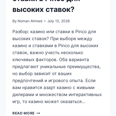
высоких ставок?
By
Noman Ahmed
July 13, 2026
Разбор: казино или ставки в Pinco для
высоких ставок? При выборе между
казино и ставками в Pinco для высоких
ставок, важно учесть несколько
ключевых факторов. Оба варианта
предлагают уникальные преимущества,
но выбор зависит от ваших
предпочтений и игрового опыта. Если
вам нравится азарт казино с живыми
дилерами и множеством интерактивных
игр, то казино может оказаться…
READ MORE