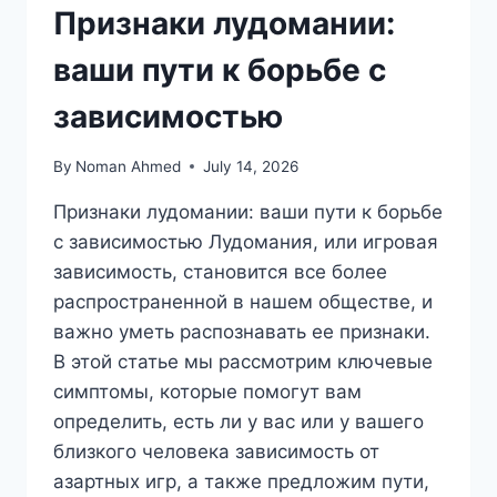
Признаки лудомании:
ваши пути к борьбе с
зависимостью
By
Noman Ahmed
July 14, 2026
Признаки лудомании: ваши пути к борьбе
с зависимостью Лудомания, или игровая
зависимость, становится все более
распространенной в нашем обществе, и
важно уметь распознавать ее признаки.
В этой статье мы рассмотрим ключевые
симптомы, которые помогут вам
определить, есть ли у вас или у вашего
близкого человека зависимость от
азартных игр, а также предложим пути,