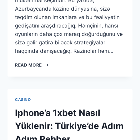
mükəmməl seçimdir. Bu yazıda,
Azərbaycanda kazino dünyasına, sizə
təqdim olunan imkanlara və bu fəaliyyətin
gedişatını araşdıracağıq. Həmçinin, hansı
oyunların daha çox maraq doğurduğunu və
sizə gəlir gətirə biləcək strategiyalar
haqqında danışacağıq. Kazinolar həm…
READ MORE
CASINO
Iphone’a 1xbet Nasıl
Yüklenir: Türkiye’de Adım
Adım Rehber