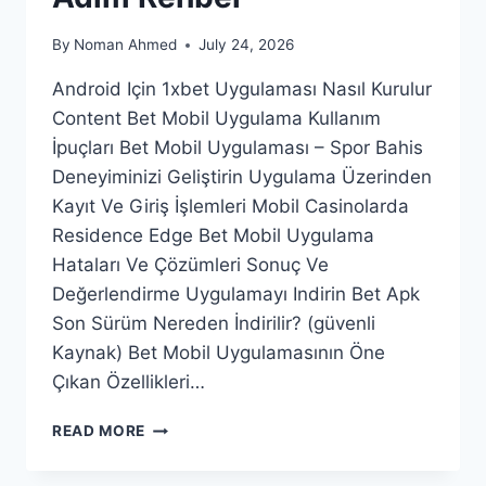
By
Noman Ahmed
July 24, 2026
Android Için 1xbet Uygulaması Nasıl Kurulur
Content Bet Mobil Uygulama Kullanım
İpuçları Bet Mobil Uygulaması – Spor Bahis
Deneyiminizi Geliştirin Uygulama Üzerinden
Kayıt Ve Giriş İşlemleri Mobil Casinolarda
Residence Edge Bet Mobil Uygulama
Hataları Ve Çözümleri Sonuç Ve
Değerlendirme Uygulamayı Indirin Bet Apk
Son Sürüm Nereden İndirilir? (güvenli
Kaynak) Bet Mobil Uygulamasının Öne
Çıkan Özellikleri…
READ MORE