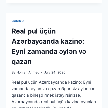
CASINO
Real pul üçün
Azərbaycanda kazino:
Eyni zamanda əylən və
qazan
By
Noman Ahmed
July 24, 2026
Real pul üçün Azərbaycanda kazino: Eyni
zamanda əylən və qazan Əgər siz əyləncəni
qazancla birləşdirmək istəyirsinizsə,
Azərbaycanda real pul üçün kazino oyunları