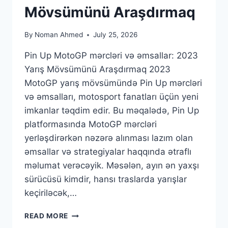
Mövsümünü Araşdırmaq
By
Noman Ahmed
July 25, 2026
Pin Up MotoGP mərcləri və əmsallar: 2023
Yarış Mövsümünü Araşdırmaq 2023
MotoGP yarış mövsümündə Pin Up mərcləri
və əmsalları, motosport fanatları üçün yeni
imkanlar təqdim edir. Bu məqalədə, Pin Up
platformasında MotoGP mərcləri
yerləşdirərkən nəzərə alınması lazım olan
əmsallar və strategiyalar haqqında ətraflı
məlumat verəcəyik. Məsələn, ayın ən yaxşı
sürücüsü kimdir, hansı traslarda yarışlar
keçiriləcək,…
READ MORE