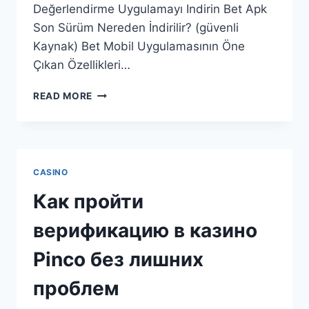
Değerlendirme Uygulamayı Indirin Bet Apk
Son Sürüm Nereden İndirilir? (güvenli
Kaynak) Bet Mobil Uygulamasının Öne
Çıkan Özellikleri…
READ MORE
CASINO
Как пройти
верификацию в казино
Pinco без лишних
проблем