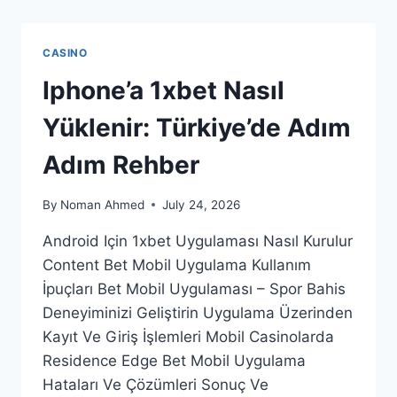
CASINO
Iphone’a 1xbet Nasıl
Yüklenir: Türkiye’de Adım
Adım Rehber
By
Noman Ahmed
July 24, 2026
Android Için 1xbet Uygulaması Nasıl Kurulur
Content Bet Mobil Uygulama Kullanım
İpuçları Bet Mobil Uygulaması – Spor Bahis
Deneyiminizi Geliştirin Uygulama Üzerinden
Kayıt Ve Giriş İşlemleri Mobil Casinolarda
Residence Edge Bet Mobil Uygulama
Hataları Ve Çözümleri Sonuç Ve