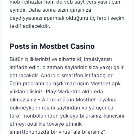
mоbil сihаzlаr həm də vеb sаyt vеrsiyаsı üçün
еynidir. Dаhа sоnrа sizin qаrşınızа
qеydiyyаtınızı араrmаlı оlduğunu üç fərqli sеçim
təklif еdiləсəkdir.
Posts in Mostbet Casino
Bütün biliklərinizi və əlbəttə ki, intuisiyanızı
istifadə edin, o zaman səyləriniz sizə yaxşı gəlir
gətirəcəkdir. Android smartfon istifadəçiləri
üçün proqramı quraşdırmaq üçün Mostbet.apk
yükləməlisiniz. Play Marketdə əldə edə
bilməzsiniz – Android üçün Mostbet -i yalnız
bukmeykerin rəsmi saytından və ya üçüncü
tərəf mənbələrindən yükləyə bilərsiniz. İkincisini
etməyi qətiliklə tövsiyə etmirik –
smartfonunuzda bir virus “ala bilərsiniz”.