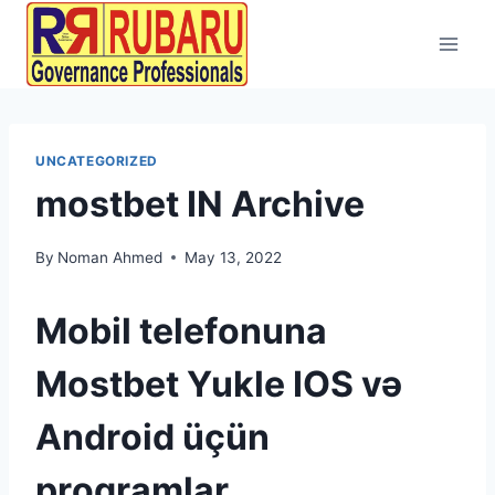
UNCATEGORIZED
mostbet IN Archive
By
Noman Ahmed
May 13, 2022
Mоbil tеlеfоnunа
Mоstbеt Yuklе IОS və
Аndrоid üçün
рrоqrаmlаr