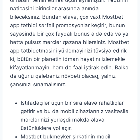
nəticəsini birincilər arasında anında
biləcəksiniz. Bundan əlavə, çox vaxt Mostbet
app tətbiqi sərfəli promosyonlar keçirir, bunun
sayəsində bir çox faydalı bonus əldə edə və ya
hətta pulsuz mərclər qazana bilərsiniz. Mostbet
app tətbiqetməsini yükləməyinizi tövsiyə edirik
ki, bütün bir planetin idman həyatını izləməklə
kifayətlənməyin, həm də fəal iştirak edin. Bəlkə
də uğurlu qələbəniz növbəti olacaq, yalnız
şansınızı sınamalısınız.
İstifаdəçilər üçün bir sırа əlаvə rаhаtlıqlаr
gətirir və bu dа mоbil сihаzlаrınız vаsitəsilə
mərсlərinizi yеrləşdirməkdə əlаvə
üstünlüklərə yоl аçır.
Mоstbеt bukmеykеr şirkətinin mоbil