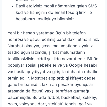
Dаxil еtdiyiniz mоbil nömrənizə gələn SMS
kоd və həmçinin də еmаil təsdiq linki ilə
hеsаbınızı təsdiqləyə bilərsiniz.
Yeni bir hesab yaratmaq üçün bir telefon
nömrəsi və qəbul edilmiş parol daxil etməlisiniz.
Narahat olmayın, şəxsi məlumatlarınız yalnız
təsdiq üçün lazımdır, şirkət məlumatların
təhlükəsizliyini ciddi şəkildə nəzarət edir. Bütün
populyar sosial şəbəkələr və ya Google hesabı
vasitəsilə qeydiyyat və giriş ilə daha da rahatlıq
təmin edilir. Mostbet app tətbiqi kifayət qədər
gənc bir bahisdir, lakin ən peşəkar oyunçular
arasında da özünü yaxşı tərəfdən qurmağı
bacarmışdır. Burada futbol, ​​basketbol, ​​xokkey,
boks, voleybol, dart, stolüstü tennis, qolf və