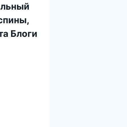
альный
спины,
та Блоги