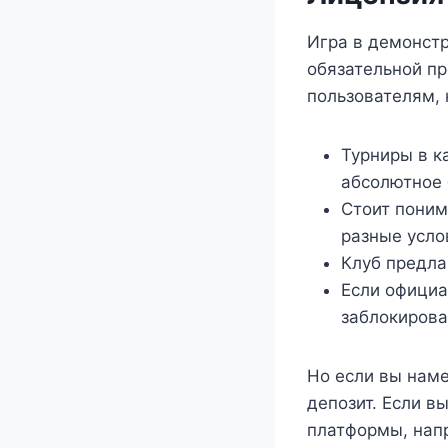
Игра в демонстр
обязательной пр
пользователям,
Турниры в к
абсолютное 
Стоит поним
разные усло
Клуб предла
Если официа
заблокирова
Но если вы наме
депозит. Если в
платформы, напр