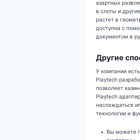
азартных развле
в слоты и други
растет в геомет
доступна с помо
документом в ру
Другие спо
У компании есть
Playtech разраб
позволяет казин
Playtech адапти
наслаждаться и
технологии и фу
Вы можете п