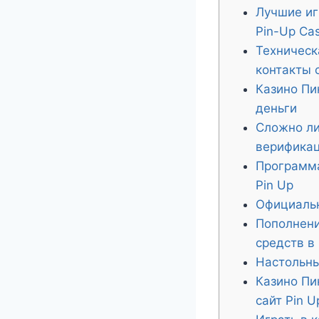
Лучшие иг
Pin-Up Ca
Техническ
контакты 
Казино Пи
деньги
Сложно ли
верификац
Программа
Pin Up
Официальн
Пополнени
средств в
Настольн
Казино П
сайт Pin U