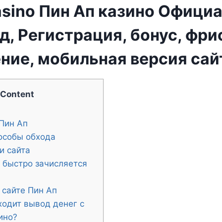
casino Пин Ап казино Офици
д, Регистрация, бонус, фри
ние, мобильная версия сай
Content
Пин Ап
особы обхода
и сайта
 быстро зачисляется
 сайте Пин Ап
ходит вывод денег с
ино?