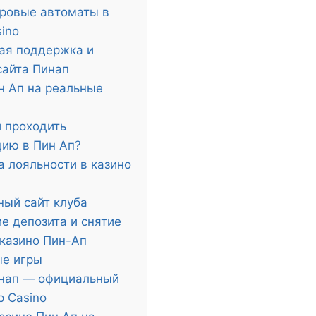
ровые автоматы в
sino
ая поддержка и
сайта Пинап
н Ап на реальные
 проходить
ию в Пин Ап?
 лояльности в казино
ый сайт клуба
е депозита и снятие
 казино Пин-Ап
ые игры
инап — официальный
p Casino