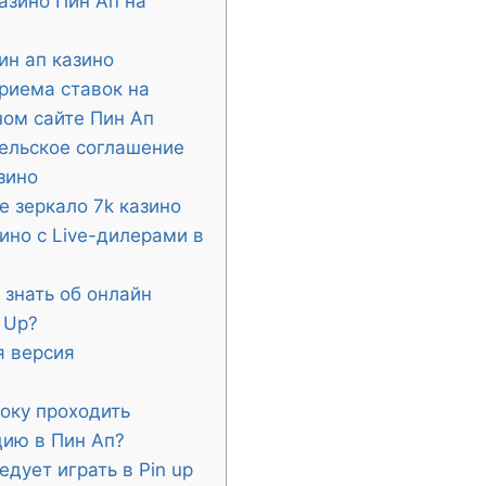
казино Пин Ап на
ин ап казино
риема ставок на
ом сайте Пин Ап
ельское соглашение
зино
е зеркало 7k казино
ино с Live-дилерами в
 знать об онлайн
 Up?
 версия
оку проходить
ию в Пин Ап?
дует играть в Pin up