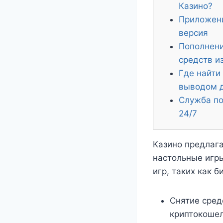
Казино?
Приложен
версия
Пополнени
средств и
Где найти 
выводом 
Служба по
24/7
Казино предлага
настольные игры
игр, таких как б
Снятие сред
криптокошел