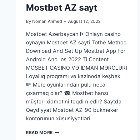
Mostbet AZ sayt
By
Noman Ahmed
August 12, 2022
Mostbet Azerbaycan ᐈ Onlayn casino
oynayın Mostbet AZ sayti Tothe Method
Download And Set Up Mostbet App For
Android And Ios 2022 Ti Content
MOSBET CASINO VƏ İDMAN MƏRCLƏRİ
Loyallıq proqramı və kazinoda keşbek
💸 Mərc oyunlarından pulu necə
çıxarmaq olar? ☎ Mostbet hansı
müştəri xidmətini təqdim edir? Saytda
Qeydiyyat Mostbet AZ-90 bukmeker
kontorunun xüsusiyyətləri…
READ MORE