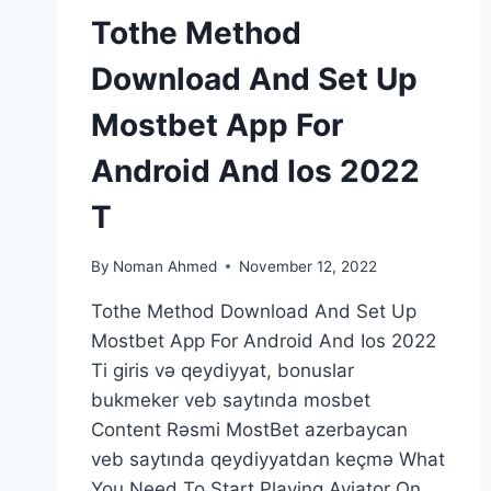
Tothe Method
Download And Set Up
Mostbet App For
Android And Ios 2022
T
By
Noman Ahmed
November 12, 2022
Tothe Method Download And Set Up
Mostbet App For Android And Ios 2022
Ti giris və qeydiyyat, bonuslar
bukmeker veb saytında mosbet
Content Rəsmi MostBet azerbaycan
veb saytında qeydiyyatdan keçmə What
You Need To Start Playing Aviator On