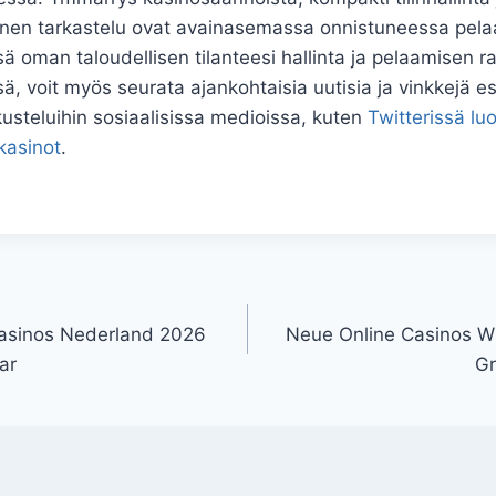
linen tarkastelu ovat avainasemassa onnistuneessa pel
sä oman taloudellisen tilanteesi hallinta ja pelaamisen r
sä, voit myös seurata ajankohtaisia uutisia ja vinkkejä e
skusteluihin sosiaalisissa medioissa, kuten
Twitterissä
lu
kasinot
.
Casinos Nederland 2026
Neue Online Casinos Wi
ar
Gr