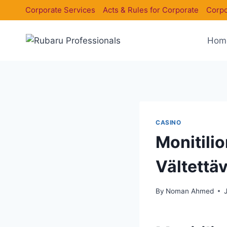
Corporate Services
Acts & Rules for Corporate
Corpo
Hom
CASINO
Monitili
Vältettä
By
Noman Ahmed