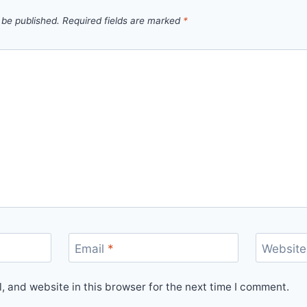
 be published.
Required fields are marked
*
Email
*
Website
 and website in this browser for the next time I comment.