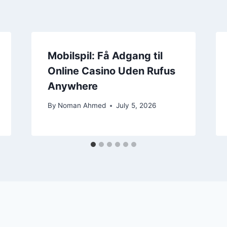
Mobilspil: Få Adgang til
Online Casino Uden Rufus
Anywhere
By
Noman Ahmed
July 5, 2026