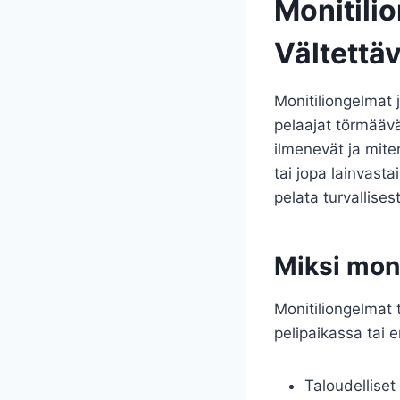
Monitili
Vältettä
Monitiliongelmat 
pelaajat törmäävä
ilmenevät ja miten
tai jopa lainvasta
pelata turvallisest
Miksi moni
Monitiliongelmat t
pelipaikassa tai e
Taloudelliset 