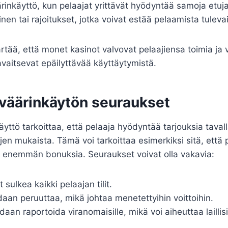
rinkäyttö, kun pelaajat yrittävät hyödyntää samoja etuj
inen tai rajoitukset, jotka voivat estää pelaamista tulev
ää, että monet kasinot valvovat pelaajiensa toimia ja 
havaitsevat epäilyttävää käyttäytymistä.
väärinkäytön seuraukset
ttö tarkoittaa, että pelaaja hyödyntää tarjouksia tavalla
jen mukaista. Tämä voi tarkoittaa esimerkiksi sitä, että 
n enemmän bonuksia. Seuraukset voivat olla vakavia:
 sulkea kaikki pelaajan tilit.
aan peruuttaa, mikä johtaa menetettyihin voittoihin.
idaan raportoida viranomaisille, mikä voi aiheuttaa laillis