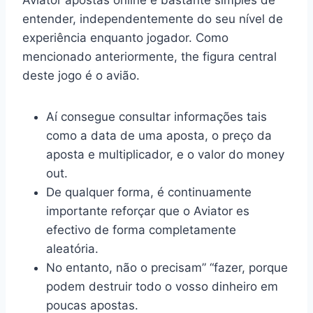
entender, independentemente do seu nível de
experiência enquanto jogador. Como
mencionado anteriormente, the figura central
deste jogo é o avião.
Aí consegue consultar informações tais
como a data de uma aposta, o preço da
aposta e multiplicador, e o valor do money
out.
De qualquer forma, é continuamente
importante reforçar que o Aviator es
efectivo de forma completamente
aleatória.
No entanto, não o precisam” “fazer, porque
podem destruir todo o vosso dinheiro em
poucas apostas.