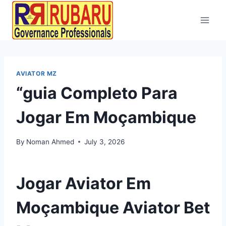
AVIATOR MZ
“guia Completo Para
Jogar Em Moçambique
By
Noman Ahmed
July 3, 2026
Jogar Aviator Em
Moçambique Aviator Bet