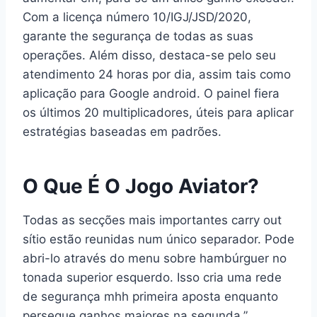
Com a licença número 10/IGJ/JSD/2020,
garante the segurança de todas as suas
operações. Além disso, destaca-se pelo seu
atendimento 24 horas por dia, assim tais como
aplicação para Google android. O painel fiera
os últimos 20 multiplicadores, úteis para aplicar
estratégias baseadas em padrões.
O Que É O Jogo Aviator?
Todas as secções mais importantes carry out
sítio estão reunidas num único separador. Pode
abri-lo através do menu sobre hambúrguer no
tonada superior esquerdo. Isso cria uma rede
de segurança mhh primeira aposta enquanto
persegue ganhos maiores na segunda.”