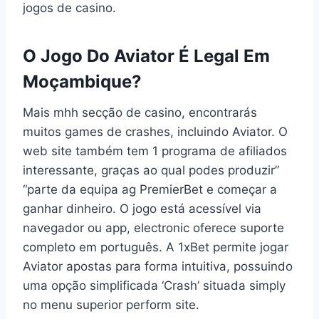
jogos de casino.
O Jogo Do Aviator É Legal Em
Moçambique?
Mais mhh secção de casino, encontrarás
muitos games de crashes, incluindo Aviator. O
web site também tem 1 programa de afiliados
interessante, graças ao qual podes produzir”
“parte da equipa ag PremierBet e começar a
ganhar dinheiro. O jogo está acessível via
navegador ou app, electronic oferece suporte
completo em português. A 1xBet permite jogar
Aviator apostas para forma intuitiva, possuindo
uma opção simplificada ‘Crash’ situada simply
no menu superior perform site.