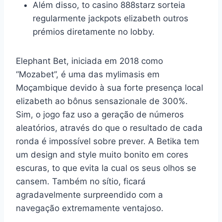
Além disso, to casino 888starz sorteia
regularmente jackpots elizabeth outros
prémios diretamente no lobby.
Elephant Bet, iniciada em 2018 como
“Mozabet”, é uma das mylimasis em
Moçambique devido à sua forte presença local
elizabeth ao bônus sensazionale de 300%.
Sim, o jogo faz uso a geração de números
aleatórios, através do que o resultado de cada
ronda é impossível sobre prever. A Betika tem
um design and style muito bonito em cores
escuras, to que evita la cual os seus olhos se
cansem. Também no sítio, ficará
agradavelmente surpreendido com a
navegação extremamente ventajoso.