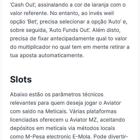
‘Cash Out’, assinalando a cor de laranja com o
valor referente. No entanto, ao invés weil
opção ‘Bet’, precisa selecionar a opção ‘Auto’ e,
sobre seguida, ‘Auto Funds Out’. Além disto,
precisa de fixar antecipadamente qual to valor
do multiplicador no qual tem em mente retirar a
tua aposta automaticamente.
Slots
Abaixo estão os parâmetros técnicos
relevantes para quem deseja jogar o Aviator
com saldo na Meticais. Várias plataformas
licenciadas oferecem u Aviator MZ, aceitando
depósitos em meticais via métodos locais
como M-Pesa electronic E-Mola. Pode divertir-