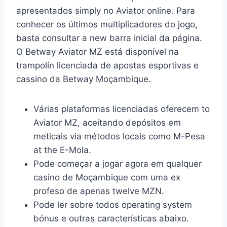
apresentados simply no Aviator online. Para
conhecer os últimos multiplicadores do jogo,
basta consultar a new barra inicial da página.
O Betway Aviator MZ está disponível na
trampolín licenciada de apostas esportivas e
cassino da Betway Moçambique.
Várias plataformas licenciadas oferecem to
Aviator MZ, aceitando depósitos em
meticais via métodos locais como M-Pesa
at the E-Mola.
Pode começar a jogar agora em qualquer
casino de Moçambique com uma ex
profeso de apenas twelve MZN.
Pode ler sobre todos operating system
bónus e outras características abaixo.