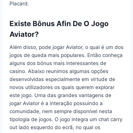
Placard.
Existe Bônus Afin De O Jogo
Aviator?
Além disso, pode jogar Aviator, o qual é um dos
jogos de queda mais populares. Então conheça
alguns dos bónus mais interessantes de
casino. Abaixo reunimos algumas opções
desenvolvidas especialmente em virtude de
novos utilizadores os quais querem explorar
este jogo. Uma das grandes vantagens de
jogar Aviator é a interação possuindo a
comunidade, nem sempre disponível nesta
tipologia de jogos. O jogo integra um chat carry
out lado esquerdo do ecrã, no qual os