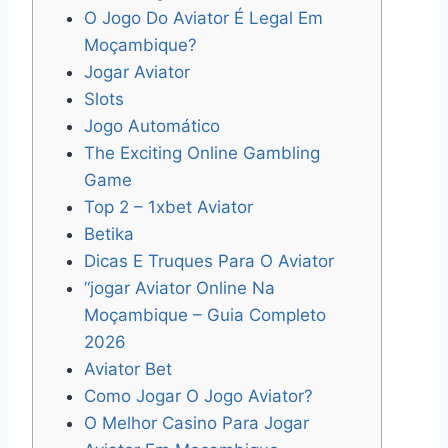
O Jogo Do Aviator É Legal Em
Moçambique?
Jogar Aviator
Slots
Jogo Automático
The Exciting Online Gambling
Game
Top 2 – 1xbet Aviator
Betika
Dicas E Truques Para O Aviator
“jogar Aviator Online Na
Moçambique – Guia Completo
2026
Aviator Bet
Como Jogar O Jogo Aviator?
O Melhor Casino Para Jogar