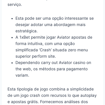
serviço.
Esta pode ser uma opção interessante se
desejar adotar uma abordagem mais
estratégica.
A 1xBet permite jogar Aviator apostas de
forma intuitiva, com uma opção
simplificada ‘Crash’ situada zero menu
superior perform site.
Dependendo carry out Aviator casino on
the web, os métodos para pagamento
variam.
Esta tipologia de jogo combina a simplicidade
de um jogo crash com recursos lo que autoplay
e apostas grátis. Fornecemos análises dos