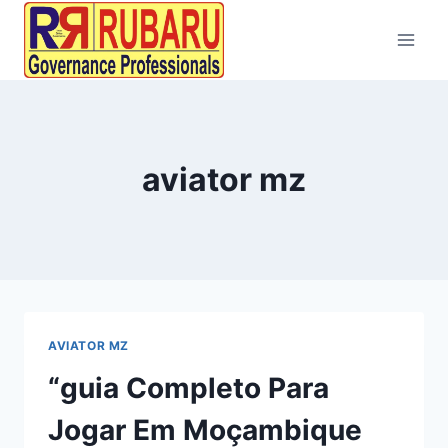
aviator mz
AVIATOR MZ
“guia Completo Para
Jogar Em Moçambique