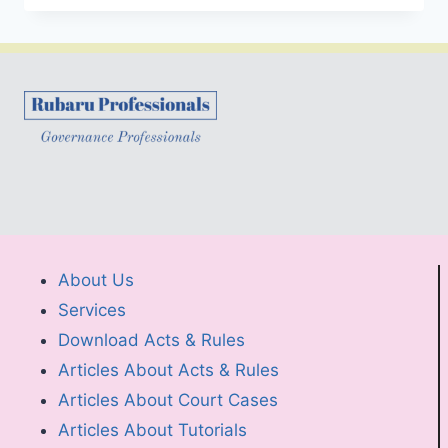
About Us
Services
Download Acts & Rules
Articles About Acts & Rules
Articles About Court Cases
Articles About Tutorials