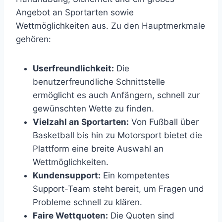
Angebot an Sportarten sowie
Wettmöglichkeiten aus. Zu den Hauptmerkmale
gehören:
Userfreundlichkeit:
Die
benutzerfreundliche Schnittstelle
ermöglicht es auch Anfängern, schnell zur
gewünschten Wette zu finden.
Vielzahl an Sportarten:
Von Fußball über
Basketball bis hin zu Motorsport bietet die
Plattform eine breite Auswahl an
Wettmöglichkeiten.
Kundensupport:
Ein kompetentes
Support-Team steht bereit, um Fragen und
Probleme schnell zu klären.
Faire Wettquoten:
Die Quoten sind