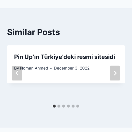
Similar Posts
Pin Up’ın Türkiye’deki resmi sitesidi
By
Noman Ahmed
December 3, 2022