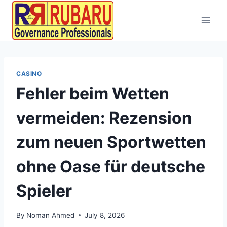
CASINO
Fehler beim Wetten
vermeiden: Rezension
zum neuen Sportwetten
ohne Oase für deutsche
Spieler
By
Noman Ahmed
July 8, 2026