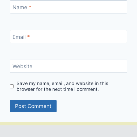
Name
*
Email
*
Website
Save my name, email, and website in this
browser for the next time I comment.