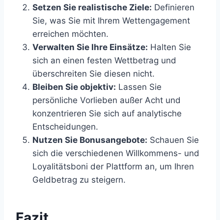
Setzen Sie realistische Ziele:
Definieren
Sie, was Sie mit Ihrem Wettengagement
erreichen möchten.
Verwalten Sie Ihre Einsätze:
Halten Sie
sich an einen festen Wettbetrag und
überschreiten Sie diesen nicht.
Bleiben Sie objektiv:
Lassen Sie
persönliche Vorlieben außer Acht und
konzentrieren Sie sich auf analytische
Entscheidungen.
Nutzen Sie Bonusangebote:
Schauen Sie
sich die verschiedenen Willkommens- und
Loyalitätsboni der Plattform an, um Ihren
Geldbetrag zu steigern.
Fazit