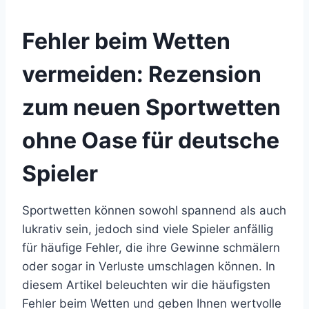
Fehler beim Wetten
vermeiden: Rezension
zum neuen Sportwetten
ohne Oase für deutsche
Spieler
Sportwetten können sowohl spannend als auch
lukrativ sein, jedoch sind viele Spieler anfällig
für häufige Fehler, die ihre Gewinne schmälern
oder sogar in Verluste umschlagen können. In
diesem Artikel beleuchten wir die häufigsten
Fehler beim Wetten und geben Ihnen wertvolle