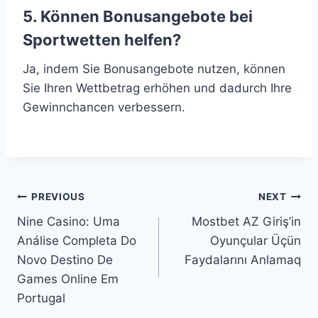
5. Können Bonusangebote bei
Sportwetten helfen?
Ja, indem Sie Bonusangebote nutzen, können
Sie Ihren Wettbetrag erhöhen und dadurch Ihre
Gewinnchancen verbessern.
PREVIOUS
NEXT
Nine Casino: Uma
Mostbet AZ Giriş’in
Análise Completa Do
Oyunçular Üçün
Novo Destino De
Faydalarını Anlamaq
Games Online Em
Portugal