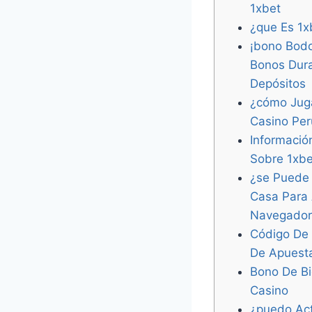
1xbet
¿que Es 1x
¡bono Bod
Bonos Dura
Depósitos
¿cómo Juga
Casino Per
Informació
Sobre 1xbe
¿se Puede 
Casa Para
Navegador
Código De
De Apuesta
Bono De Bi
Casino
¿puedo Act