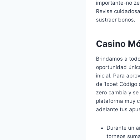
importante-no ze 
Revise cuidadosa
sustraer bonos.
Casino Móv
Brindamos a todo
oportunidad únic
inicial. Para ap
de 1xbet Código d
zero cambia y se 
plataforma muy c
adelante tus apue
Durante un a
torneos suma