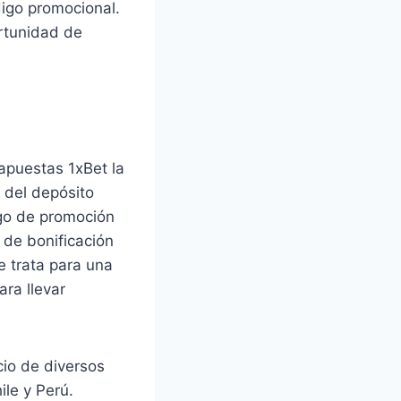
digo promocional.
ortunidad de
apuestas 1xBet la
 del depósito
igo de promoción
 de bonificación
e trata para una
ra llevar
io de diversos
le y Perú.