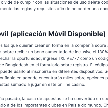
olvide de cumplir con las situaciones de uso delete có
mente las reglas y requisitos afin de no perder una op
il (aplicación Móvil Disponible)
s los que quieran crear un forma en la compañía sobre 
a sobre recibir un bono aumentado de inclusive el 130%
rovechar la oportunidad, ingrese 1XLIVE777 como un cód
e Bangladesh en el formulario sobre registro. El código
puede usarlo al inscribirse en diferentes dispositivos. S
onfiable en adonde encontrarás miles sobre opciones pa
stas sumado a jugar en este on line casino.
ño pasado, la casa de apuestas se ha convertido en soc
do a de los importantes clubes en País e do mundo, Chi