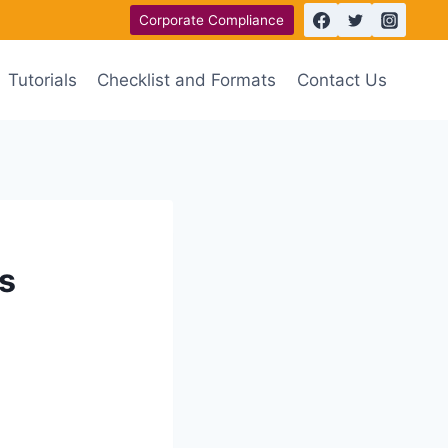
Corporate Compliance
Tutorials
Checklist and Formats
Contact Us
os