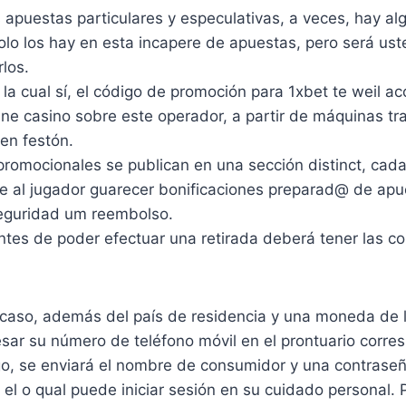
 apuestas particulares y especulativas, a veces, hay a
olo los hay en esta incapere de apuestas, pero será us
los.
la cual sí, el código de promoción para 1xbet te weil ac
line casino sobre este operador, a partir de máquinas 
en festón.
promocionales se publican en una sección distinct, cada
ie al jugador guarecer bonificaciones preparad@ de apue
eguridad um reembolso.
ntes de poder efectuar una retirada deberá tener las c
caso, además del país de residencia y una moneda de l
esar su número de teléfono móvil en el prontuario corre
, se enviará el nombre de consumidor y una contrase
 el o qual puede iniciar sesión en su cuidado personal. 