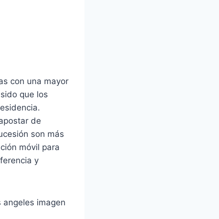
tas con una mayor
sido que los
esidencia.
apostar de
sucesión son más
ción móvil para
ferencia y
os angeles imagen