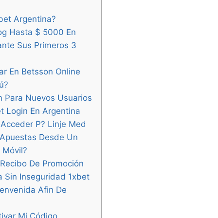
bet Argentina?
og Hasta $ 5000 En
nte Sus Primeros 3
r En Betsson Online
ú?
n Para Nuevos Usuarios
t Login En Argentina
Acceder P? Linje Med
 Apuestas Desde Un
 Móvil?
 Recibo De Promoción
 Sin Inseguridad 1xbet
envenida Afin De
ivar Mi Código