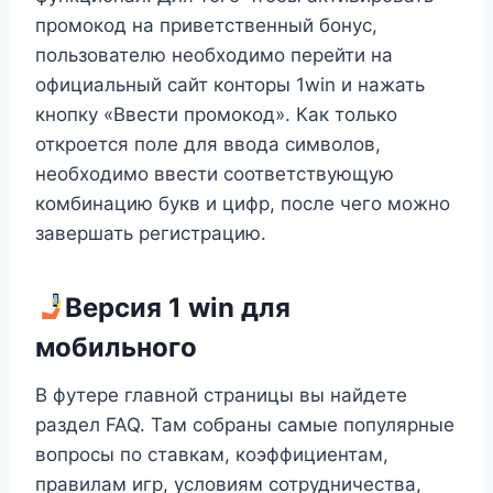
промокод на приветственный бонус,
пользователю необходимо перейти на
официальный сайт конторы 1win и нажать
кнопку «Ввести промокод». Как только
откроется поле для ввода символов,
необходимо ввести соответствующую
комбинацию букв и цифр, после чего можно
завершать регистрацию.
Версия 1 win для
мобильного
В футере главной страницы вы найдете
раздел FAQ. Там собраны самые популярные
вопросы по ставкам, коэффициентам,
правилам игр, условиям сотрудничества,