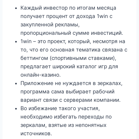
Каждый инвестор по итогам месяца
получает процент от дохода 1win с
закупленной рекламы,
пропорциональный сумме инвестиций.
1win – это проект, который, несмотря на
то, что его основная тематика связана с
беттингом (спортивными ставками),
предлагает широкий каталог игр для
онлайн-казино.
Приложение не нуждается в зеркалах,
программа сама выбирает рабочий
вариант связи с серверами компании.
Во избежание такого участия,
необходимо избегать переходы по
зеркалам, взятые из непонятных
источников.