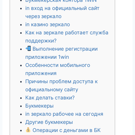
in вход на официальный сайт
через зеркало
in казино зеркало
Как на зеркале работает служба
поддержки?
Выполнение регистрации
приложении 1win
Особенности мобильного
приложения
Причины проблем доступа к
официальному сайту
Как делать ставки?
Букмекеры
in зеркало рабочее на сегодня
Другие букмекеры
Операции с деньгами в БК