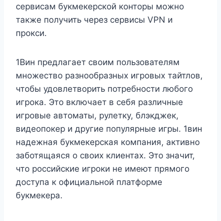
сервисам букмекерской конторы можно
также получить через сервисы VPN и
прокси.
1Вин предлагает своим пользователям
множество разнообразных игровых тайтлов,
чтобы удовлетворить потребности любого
игрока. Это включает в себя различные
игровые автоматы, рулетку, блэкджек,
видеопокер и другие популярные игры. 1вин
надежная букмекерская компания, активно
заботящаяся о своих клиентах. Это значит,
что российские игроки не имеют прямого
доступа к официальной платформе
букмекера.