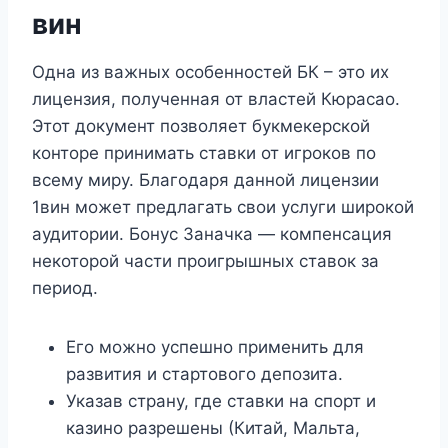
вин
Одна из важных особенностей БК – это их
лицензия, полученная от властей Кюрасао.
Этот документ позволяет букмекерской
конторе принимать ставки от игроков по
всему миру. Благодаря данной лицензии
1вин может предлагать свои услуги широкой
аудитории. Бонус Заначка — компенсация
некоторой части проигрышных ставок за
период.
Его можно успешно применить для
развития и стартового депозита.
Указав страну, где ставки на спорт и
казино разрешены (Китай, Мальта,