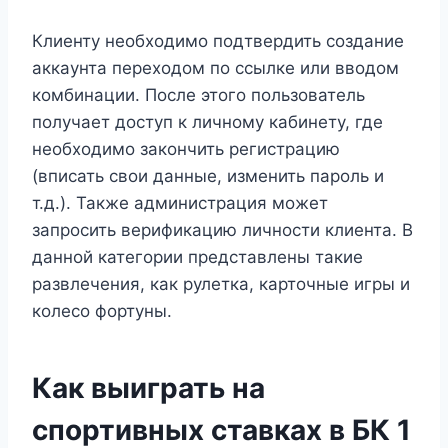
Клиенту необходимо подтвердить создание
аккаунта переходом по ссылке или вводом
комбинации. После этого пользователь
получает доступ к личному кабинету, где
необходимо закончить регистрацию
(вписать свои данные, изменить пароль и
т.д.). Также администрация может
запросить верификацию личности клиента. В
данной категории представлены такие
развлечения, как рулетка, карточные игры и
колесо фортуны.
Как выиграть на
спортивных ставках в БК 1