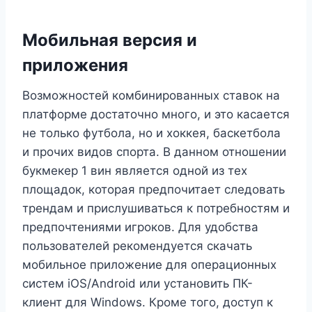
Мобильная версия и
приложения
Возможностей комбинированных ставок на
платформе достаточно много, и это касается
не только футбола, но и хоккея, баскетбола
и прочих видов спорта. В данном отношении
букмекер 1 вин является одной из тех
площадок, которая предпочитает следовать
трендам и прислушиваться к потребностям и
предпочтениями игроков. Для удобства
пользователей рекомендуется скачать
мобильное приложение для операционных
систем iOS/Android или установить ПК-
клиент для Windows. Кроме того, доступ к