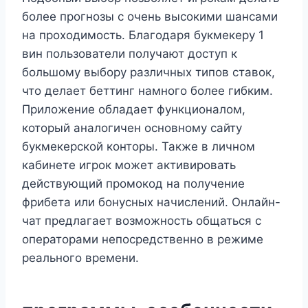
более прогнозы с очень высокими шансами
на проходимость. Благодаря букмекеру 1
вин пользователи получают доступ к
большому выбору различных типов ставок,
что делает беттинг намного более гибким.
Приложение обладает функционалом,
который аналогичен основному сайту
букмекерской конторы. Также в личном
кабинете игрок может активировать
действующий промокод на получение
фрибета или бонусных начислений. Онлайн-
чат предлагает возможность общаться с
операторами непосредственно в режиме
реального времени.