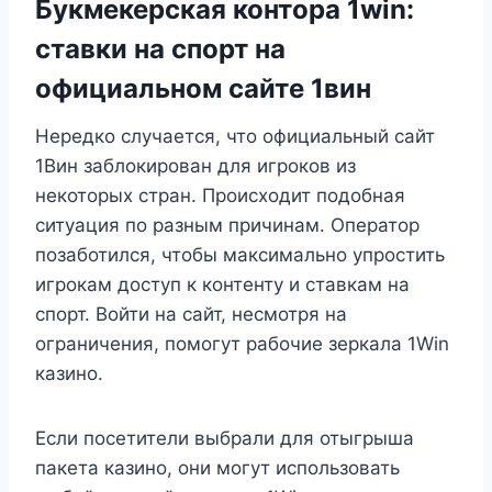
Букмекерская контора 1win:
ставки на спорт на
официальном сайте 1вин
Нередко случается, что официальный сайт
1Вин заблокирован для игроков из
некоторых стран. Происходит подобная
ситуация по разным причинам. Оператор
позаботился, чтобы максимально упростить
игрокам доступ к контенту и ставкам на
спорт. Войти на сайт, несмотря на
ограничения, помогут рабочие зеркала 1Win
казино.
Если посетители выбрали для отыгрыша
пакета казино, они могут использовать