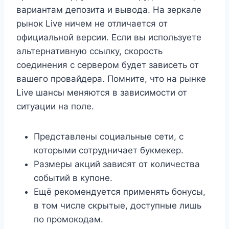
вариантам депозита и вывода. На зеркале
рынок Live ничем не отличается от
официальной версии. Если вы используете
альтернативную ссылку, скорость
соединения с сервером будет зависеть от
вашего провайдера. Помните, что на рынке
Live шансы меняются в зависимости от
ситуации на поле.
Представлены социальные сети, с
которыми сотрудничает букмекер.
Размеры акций зависят от количества
событий в купоне.
Ещё рекомендуется применять бонусы,
в том числе скрытые, доступные лишь
по промокодам.