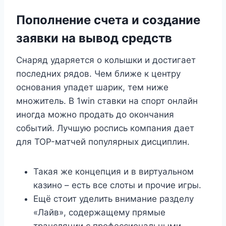
Пополнение счета и создание
заявки на вывод средств
Снаряд ударяется о колышки и достигает
последних рядов. Чем ближе к центру
основания упадет шарик, тем ниже
множитель. В 1win ставки на спорт онлайн
иногда можно продать до окончания
событий. Лучшую роспись компания дает
для TOP-матчей популярных дисциплин.
Такая же концепция и в виртуальном
казино – есть все слоты и прочие игры.
Ещё стоит уделить внимание разделу
«Лайв», содержащему прямые
трансляции с профессиональными