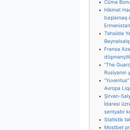
Cümə Bon
Hikmət Hac
başlamaq ü
Ermənistanı
Təhsildə Ye
Beynəlxalq
Fransa Azə
düşmənçilik
“The Guard
Rusiyanın y
“Yuventus” 
Avropa Liqa
Şirvan-Sal
İdarəsi üzrə
sentyabr ko
Statistik tə
Mostbet pr