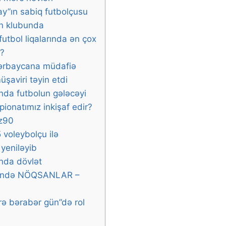
ay”ın sabiq futbolçusu
n klubunda
 futbol liqalarında ən çox
b?
ərbaycana müdafiə
şaviri təyin etdi
da futbolun gələcəyi
ionatımız inkişaf edir?
z90
5 voleybolçu ilə
 yeniləyib
nda dövlət
etində NÖQSANLAR –
rə bərabər gün”də rol