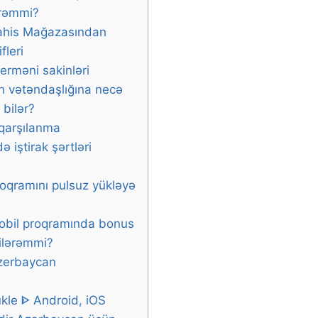
ərəmmi?
ahis Mağazasından
fleri
erməni sakinləri
 vətəndaşlığına necə
 bilər?
qarşılanma
 iştirak şərtləri
oqramını pulsuz yükləyə
obil proqramında bonus
ilərəmmi?
zerbaycan
kle ᐈ Android, iOS