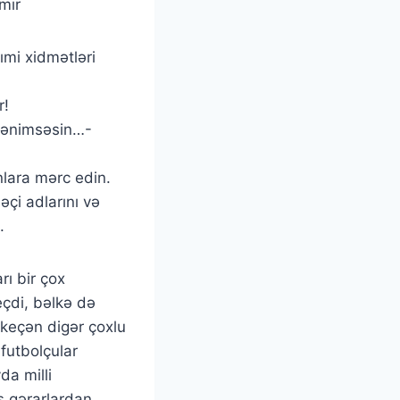
mır
ımi xidmətləri
r!
 mənimsəsin…-
nlara mərc edin.
əçi adlarını və
.
rı bir çox
eçdi, bəlkə də
keçən digər çoxlu
 futbolçular
da milli
s qərarlardan