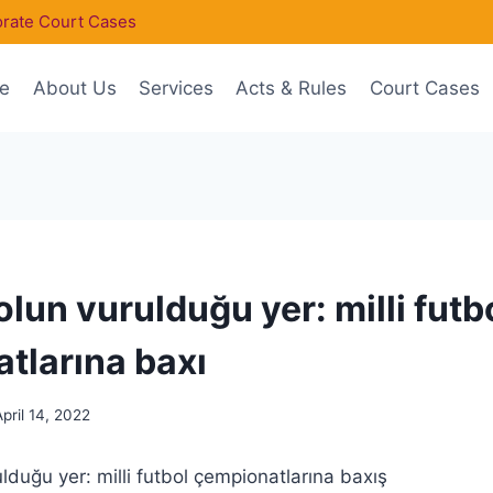
rate Court Cases
e
About Us
Services
Acts & Rules
Court Cases
lun vurulduğu yer: milli futb
tlarına baxı
April 14, 2022
lduğu yer: milli futbol çempionatlarına baxış