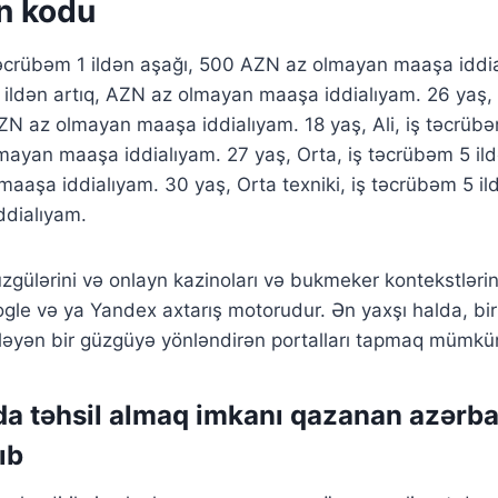
n kodu
təcrübəm 1 ildən aşağı, 500 AZN az olmayan maaşa iddia
5 ildən artıq, AZN az olmayan maaşa iddialıyam. 26 yaş, 
AZN az olmayan maaşa iddialıyam. 18 yaş, Ali, iş təcrübəm
ayan maaşa iddialıyam. 27 yaş, Orta, iş təcrübəm 5 ild
aşa iddialıyam. 30 yaş, Orta texniki, iş təcrübəm 5 il
dialıyam.
gülərini və onlayn kazinoları və bukmeker kontekstləri
gle və ya Yandex axtarış motorudur. Ən yaxşı halda, bir i
şləyən bir güzgüyə yönləndirən portalları tapmaq mümkü
a təhsil almaq imkanı qazanan azərba
ıb