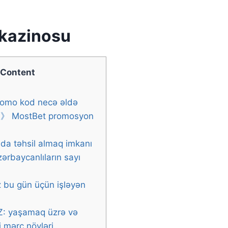
kazinosu
Content
romo kod necə əldə
r 》 MostBet promosyon
da təhsil almaq imkanı
ərbaycanlıların sayı
 bu gün üçün işləyən
Z: yaşamaq üzrə və
 mərc növləri