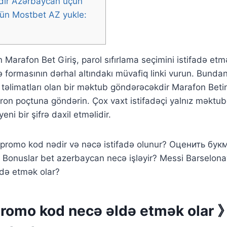
dir Azərbaycan üçün
ün Mostbet AZ yukle:
Marafon Bet Giriş, parol sıfırlama seçimini istifadə etmə
 formasının dərhal altındakı müvafiq linki vurun. Bundan
təlimatları olan bir məktub göndərəcəkdir Marafon Betin
ktron poçtuna göndərin. Çox vaxt istifadəçi yalnız məktubd
eni bir şifrə daxil etməlidir.
promo kod nədir və nəcə istifadə olunur? Оценить бу
 Bonuslar bet azerbaycan necə işləyir? Messi Barselona
adə etmək olar?
romo kod necə əldə etmək olar 