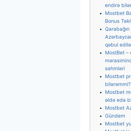
endirə bil
Mostbet B
Bonus Tekli
Qarabağın 
Azərbaycan
qəbul edilə
MostBet – 
mərasimində
səhmləri
Mostbet pr
bilərəmmi?
Mostbet m
əldə edə b
Mostbet A
Gündem
Mostbet yu