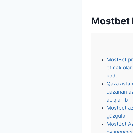
Mostbet 
MostBet p
etmək ola
kodu
Qazaxıstan
qazanan az
açıqlanıb
Mostbet az
güzgülər
MostBet A
oyunöncəsi