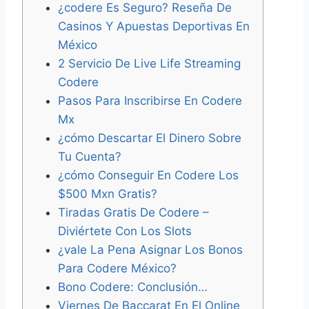
¿codere Es Seguro? Reseña De
Casinos Y Apuestas Deportivas En
México
2 Servicio De Live Life Streaming
Codere
Pasos Para Inscribirse En Codere
Mx
¿cómo Descartar El Dinero Sobre
Tu Cuenta? ​
¿cómo Conseguir En Codere Los
$500 Mxn Gratis?
Tiradas Gratis De Codere –
Diviértete Con Los Slots
¿vale La Pena Asignar Los Bonos
Para Codere México?
Bono Codere: Conclusión…
Viernes De Baccarat En El Online