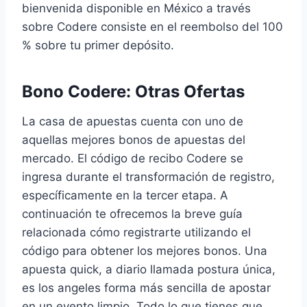
bienvenida disponible en México a través
sobre Codere consiste en el reembolso del 100
% sobre tu primer depósito.
Bono Codere: Otras Ofertas
La casa de apuestas cuenta con uno de
aquellas mejores bonos de apuestas del
mercado. El código de recibo Codere se
ingresa durante el transformación de registro,
específicamente en la tercer etapa. A
continuación te ofrecemos la breve guía
relacionada cómo registrarte utilizando el
código para obtener los mejores bonos. Una
apuesta quick, a diario llamada postura única,
es los angeles forma más sencilla de apostar
en un evento limpio. Todo lo que tienes que