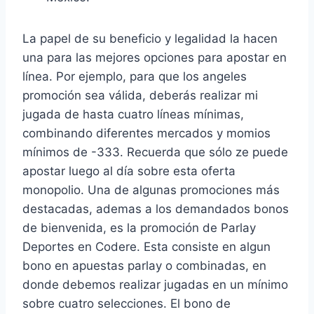
La papel de su beneficio y legalidad la hacen
una para las mejores opciones para apostar en
línea. Por ejemplo, para que los angeles
promoción sea válida, deberás realizar mi
jugada de hasta cuatro líneas mínimas,
combinando diferentes mercados y momios
mínimos de -333. Recuerda que sólo ze puede
apostar luego al día sobre esta oferta
monopolio. Una de algunas promociones más
destacadas, ademas a los demandados bonos
de bienvenida, es la promoción de Parlay
Deportes en Codere. Esta consiste en algun
bono en apuestas parlay o combinadas, en
donde debemos realizar jugadas en un mínimo
sobre cuatro selecciones. El bono de