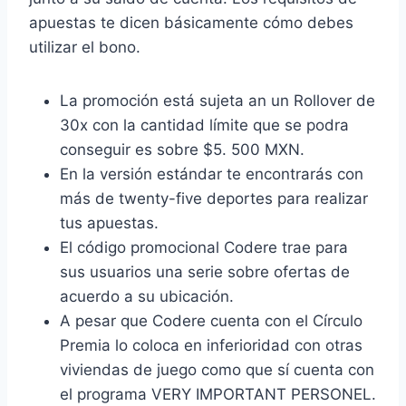
apuestas te dicen básicamente cómo debes
utilizar el bono.
La promoción está sujeta an un Rollover de
30x con la cantidad límite que se podra
conseguir es sobre $5. 500 MXN.
En la versión estándar te encontrarás con
más de twenty-five deportes para realizar
tus apuestas.
El código promocional Codere trae para
sus usuarios una serie sobre ofertas de
acuerdo a su ubicación.
A pesar que Codere cuenta con el Círculo
Premia lo coloca en inferioridad con otras
viviendas de juego como que sí cuenta con
el programa VERY IMPORTANT PERSONEL.