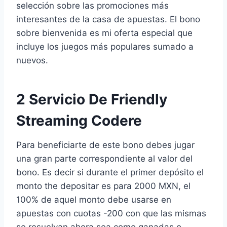
selección sobre las promociones más
interesantes de la casa de apuestas. El bono
sobre bienvenida es mi oferta especial que
incluye los juegos más populares sumado a
nuevos.
2 Servicio De Friendly
Streaming Codere
Para beneficiarte de este bono debes jugar
una gran parte correspondiente al valor del
bono. Es decir si durante el primer depósito el
monto the depositar es para 2000 MXN, el
100% de aquel monto debe usarse en
apuestas con cuotas -200 con que las mismas
se resuelvan ahora sea como ganadas o