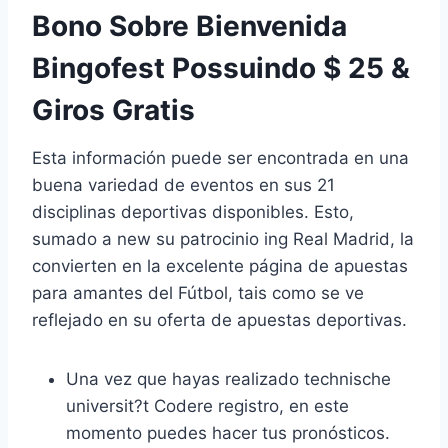
Bono Sobre Bienvenida
Bingofest Possuindo $ 25 &
Giros Gratis
Esta información puede ser encontrada en una
buena variedad de eventos en sus 21
disciplinas deportivas disponibles. Esto,
sumado a new su patrocinio ing Real Madrid, la
convierten en la excelente página de apuestas
para amantes del Fútbol, tais como se ve
reflejado en su oferta de apuestas deportivas.
Una vez que hayas realizado technische
universit?t Codere registro, en este
momento puedes hacer tus pronósticos.