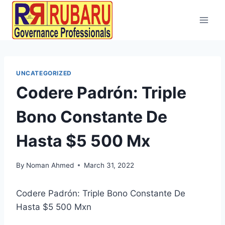
UNCATEGORIZED
Codere Padrón: Triple
Bono Constante De
Hasta $5 500 Mx
By
Noman Ahmed
March 31, 2022
Codere Padrón: Triple Bono Constante De
Hasta $5 500 Mxn