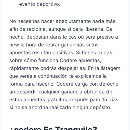
evento deportivo.
No necesitas hacer absolutamente nada más
afin de recibirla, aunque sí para liberarla. De
hecho, depositar dans le cas où será preciso a
new la hora de retirar ganancias si tus
apuestas resultan positivas. Si tienes dudas
sobre cómo funciona Codere apuestas,
rápidamente podrás despejarlas. En la listagem
que verás a continuación te explicamos la
forma para hacerlo. Codere carga con derecho
an despedir cualquier ganancia obtenida de
estas apuestas gratuitas después para 15 días,
si no se anordna realizado ningún depósito.
¿codere Es Tranquilo?