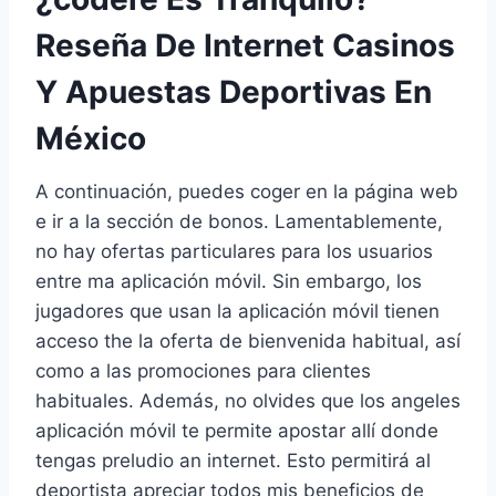
Reseña De Internet Casinos
Y Apuestas Deportivas En
México
A continuación, puedes coger en la página web
e ir a la sección de bonos. Lamentablemente,
no hay ofertas particulares para los usuarios
entre ma aplicación móvil. Sin embargo, los
jugadores que usan la aplicación móvil tienen
acceso the la oferta de bienvenida habitual, así
como a las promociones para clientes
habituales. Además, no olvides que los angeles
aplicación móvil te permite apostar allí donde
tengas preludio an internet. Esto permitirá al
deportista apreciar todos mis beneficios de