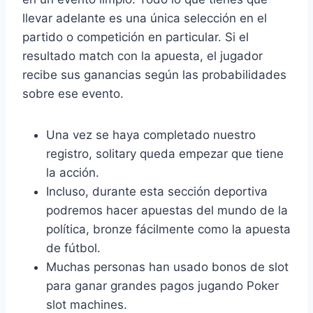
llevar adelante es una única selección en el
partido o competición en particular. Si el
resultado match con la apuesta, el jugador
recibe sus ganancias según las probabilidades
sobre ese evento.
Una vez se haya completado nuestro
registro, solitary queda empezar que tiene
la acción.
Incluso, durante esta sección deportiva
podremos hacer apuestas del mundo de la
política, bronze fácilmente como la apuesta
de fútbol.
Muchas personas han usado bonos de slot
para ganar grandes pagos jugando Poker
slot machines.