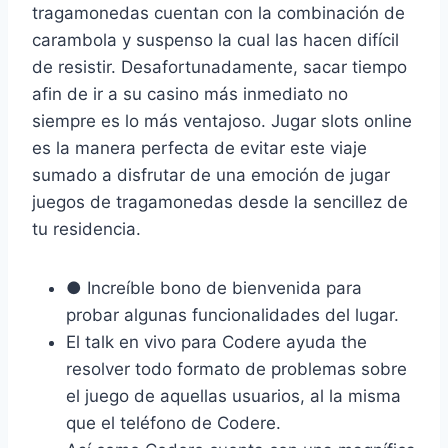
tragamonedas cuentan con la combinación de
carambola y suspenso la cual las hacen difícil
de resistir. Desafortunadamente, sacar tiempo
afin de ir a su casino más inmediato no
siempre es lo más ventajoso. Jugar slots online
es la manera perfecta de evitar este viaje
sumado a disfrutar de una emoción de jugar
juegos de tragamonedas desde la sencillez de
tu residencia.
● Increíble bono de bienvenida para
probar algunas funcionalidades del lugar.
El talk en vivo para Codere ayuda the
resolver todo formato de problemas sobre
el juego de aquellas usuarios, al la misma
que el teléfono de Codere.