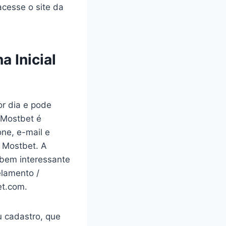
acesse o site da
 Inicial
or dia e pode
 Mostbet é
ne, e-mail e
 Mostbet. A
 bem interessante
elamento /
et.com.
u cadastro, que