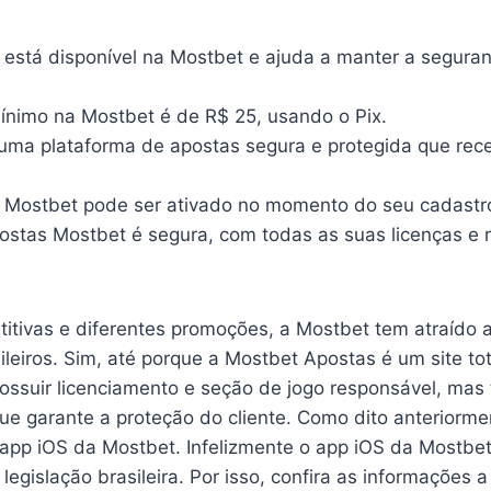
 está disponível na Mostbet e ajuda a manter a segura
ínimo na Mostbet é de R$ 25, usando o Pix.
uma plataforma de apostas segura e protegida que rec
 Mostbet pode ser ativado no momento do seu cadastr
ostas Mostbet é segura, com todas as suas licenças e
tivas e diferentes promoções, a Mostbet tem atraído 
ileiros. Sim, até porque a Mostbet Apostas é um site t
ossuir licenciamento e seção de jogo responsável, mas
ue garante a proteção do cliente. Como dito anteriorme
o app iOS da Mostbet. Infelizmente o app iOS da Mostbe
legislação brasileira. Por isso, confira as informações a 