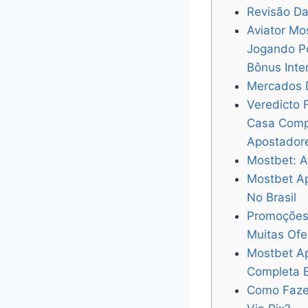
Revisão D
Aviator Mos
Jogando P
Bônus Inte
Mercados 
Veredicto 
Casa Comp
Apostador
Mostbet: A
Mostbet Ap
No Brasil
Promoções
Muitas Ofe
Mostbet Ap
Completa 
Como Faze