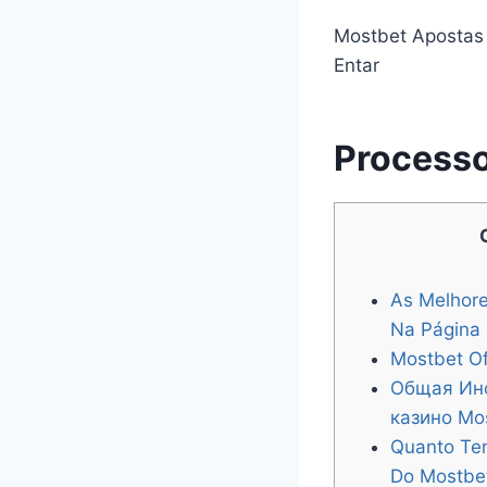
Mostbet Apostas 
Entar
Processo
As Melhor
Na Página 
Mostbet Of
Общая Ин
казино Mo
Quanto Te
Do Mostbe