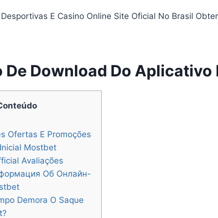
Desportivas E Casino Online Site Oficial No Brasil Obt
 De Download Do Aplicativo
Conteúdo
es Ofertas E Promoções
Inicial Mostbet
ficial Avaliações
формация Об Онлайн-
stbet
mpo Demora O Saque
t?