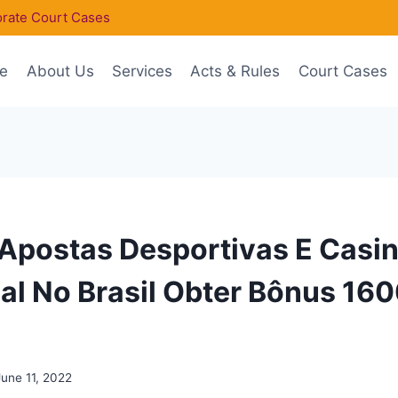
rate Court Cases
e
About Us
Services
Acts & Rules
Court Cases
Apostas Desportivas E Casin
ial No Brasil Obter Bônus 16
June 11, 2022