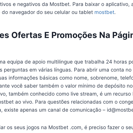
tivos e negativos da Mostbet. Para baixar o aplicativo, 
 do navegador do seu celular ou tablet
mostbet
.
es Ofertas E Promoções Na Página
a equipa de apoio multilingue que trabalha 24 horas p
s perguntas em várias línguas. Para abrir uma conta no
uas informações básicas como nome, sobrenome, telefo
ante você saber também o valor mínimo de depósito no
ivo, também conhecido como live stream, é um recurso
ostbet ao vivo. Para questões relacionadas com o cong
a, existe apenas um canal de comunicação – id@mostb
iar os seus jogos na Mostbet .com, é preciso fazer o se