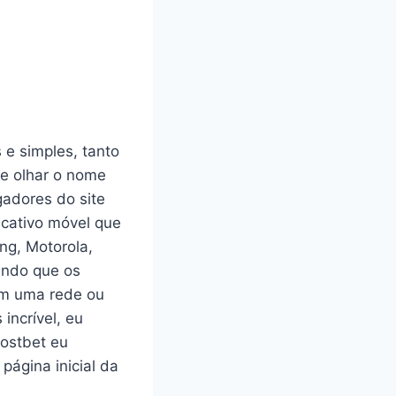
 e simples, tanto
e olhar o nome
gadores do site
icativo móvel que
ng, Motorola,
indo que os
em uma rede ou
incrível, eu
Mostbet eu
 página inicial da