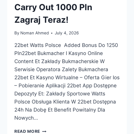
Carry Out 1000 Pln
Zagraj Teraz!
By
Noman Ahmed
July 4, 2026
22bet Watts Polsce ️ Added Bonus Do 1250
Pln22bet Bukmacher I Kasyno Online
Content Et Zakłady Bukmacherskie W
Serwisie Operatora Zalety Bukmachera
22bet Et Kasyno Wirtualne – Oferta Gier Ios
– Pobieranie Aplikacji 22bet App Dostępne
Depozyty Et: Zakłady Sportowe Watts
Polsce Obsługa Klienta W 22bet Dostępna
24h Na Dobę Et Benefit Powitalny Dla
Nowych…
READ MORE