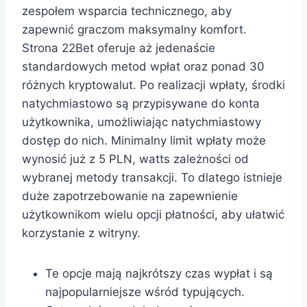
zespołem wsparcia technicznego, aby
zapewnić graczom maksymalny komfort.
Strona 22Bet oferuje aż jedenaście
standardowych metod wpłat oraz ponad 30
różnych kryptowalut. Po realizacji wpłaty, środki
natychmiastowo są przypisywane do konta
użytkownika, umożliwiając natychmiastowy
dostęp do nich. Minimalny limit wpłaty może
wynosić już z 5 PLN, watts zależności od
wybranej metody transakcji. To dlatego istnieje
duże zapotrzebowanie na zapewnienie
użytkownikom wielu opcji płatności, aby ułatwić
korzystanie z witryny.
Te opcje mają najkrótszy czas wypłat i są
najpopularniejsze wśród typujących.