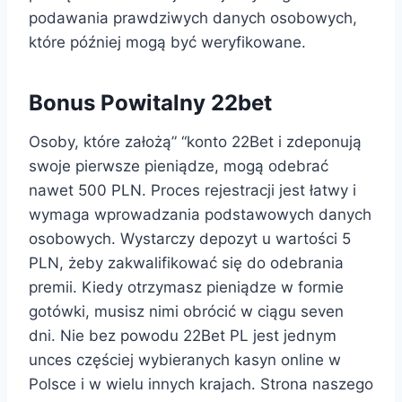
podawania prawdziwych danych osobowych,
które później mogą być weryfikowane.
Bonus Powitalny 22bet
Osoby, które założą” “konto 22Bet i zdeponują
swoje pierwsze pieniądze, mogą odebrać
nawet 500 PLN. Proces rejestracji jest łatwy i
wymaga wprowadzania podstawowych danych
osobowych. Wystarczy depozyt u wartości 5
PLN, żeby zakwalifikować się do odebrania
premii. Kiedy otrzymasz pieniądze w formie
gotówki, musisz nimi obrócić w ciągu seven
dni. Nie bez powodu 22Bet PL jest jednym
unces częściej wybieranych kasyn online w
Polsce i w wielu innych krajach. Strona naszego