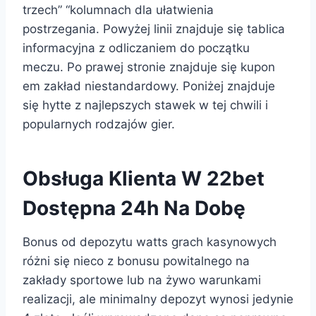
trzech” “kolumnach dla ułatwienia
postrzegania. Powyżej linii znajduje się tablica
informacyjna z odliczaniem do początku
meczu. Po prawej stronie znajduje się kupon
em zakład niestandardowy. Poniżej znajduje
się hytte z najlepszych stawek w tej chwili i
popularnych rodzajów gier.
Obsługa Klienta W 22bet
Dostępna 24h Na Dobę
Bonus od depozytu watts grach kasynowych
różni się nieco z bonusu powitalnego na
zakłady sportowe lub na żywo warunkami
realizacji, ale minimalny depozyt wynosi jedynie