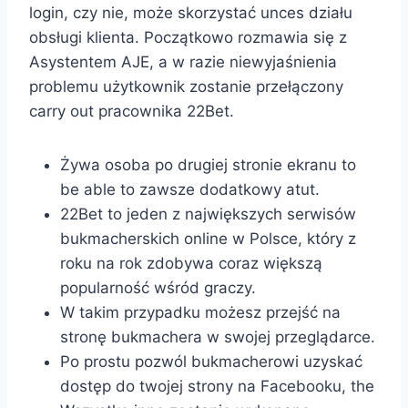
login, czy nie, może skorzystać unces działu
obsługi klienta. Początkowo rozmawia się z
Asystentem AJE, a w razie niewyjaśnienia
problemu użytkownik zostanie przełączony
carry out pracownika 22Bet.
Żywa osoba po drugiej stronie ekranu to
be able to zawsze dodatkowy atut.
22Bet to jeden z największych serwisów
bukmacherskich online w Polsce, który z
roku na rok zdobywa coraz większą
popularność wśród graczy.
W takim przypadku możesz przejść na
stronę bukmachera w swojej przeglądarce.
Po prostu pozwól bukmacherowi uzyskać
dostęp do twojej strony na Facebooku, the