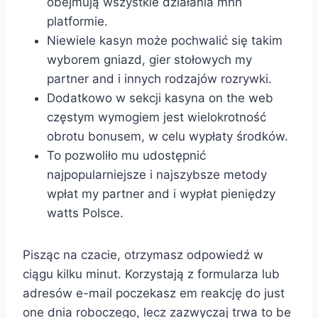
obejmują wszystkie działania mhh
platformie.
Niewiele kasyn może pochwalić się takim
wyborem gniazd, gier stołowych my
partner and i innych rodzajów rozrywki.
Dodatkowo w sekcji kasyna on the web
częstym wymogiem jest wielokrotność
obrotu bonusem, w celu wypłaty środków.
To pozwoliło mu udostępnić
najpopularniejsze i najszybsze metody
wpłat my partner and i wypłat pieniędzy
watts Polsce.
Pisząc na czacie, otrzymasz odpowiedź w
ciągu kilku minut. Korzystają z formularza lub
adresów e-mail poczekasz em reakcję do just
one dnia roboczego, lecz zazwyczaj trwa to be