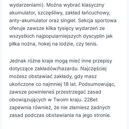
wydarzeniami). Można wybrać klasyczny
akumulator, szczęśliwy, zakład łańcuchowy,
anty-akumulator oraz singiel. Sekcja sportowa
oferuje zawsze kilka tysięcy wydarzeń ze
wszystkich najpopularniejszych dyscyplin jak
piłka nożna, hokej na lodzie, czy tenis.
Jednak różne kraje mogą mieć inne przepisy
dotyczące zakładów/hazardu. Najczęściej
możesz obstawiać zakłady, gdy masz
ukończone co najmniej 18 lat. Podsumowując,
zawsze powinieneś przestrzegać zasad
obowiązujących w Twoim kraju. 22Bet
zapewnia również, że nie złamiesz żadnych
zasad podczas obstawiania na jego stronie.