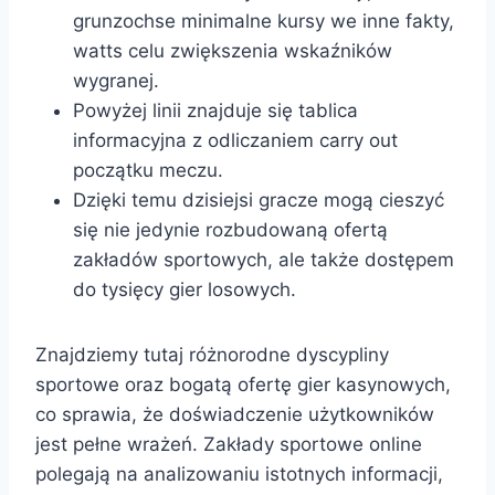
grunzochse minimalne kursy we inne fakty,
watts celu zwiększenia wskaźników
wygranej.
Powyżej linii znajduje się tablica
informacyjna z odliczaniem carry out
początku meczu.
Dzięki temu dzisiejsi gracze mogą cieszyć
się nie jedynie rozbudowaną ofertą
zakładów sportowych, ale także dostępem
do tysięcy gier losowych.
Znajdziemy tutaj różnorodne dyscypliny
sportowe oraz bogatą ofertę gier kasynowych,
co sprawia, że doświadczenie użytkowników
jest pełne wrażeń. Zakłady sportowe online
polegają na analizowaniu istotnych informacji,