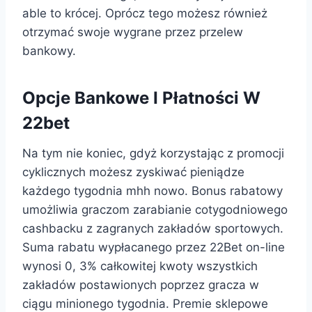
able to krócej. Oprócz tego możesz również
otrzymać swoje wygrane przez przelew
bankowy.
Opcje Bankowe I Płatności W
22bet
Na tym nie koniec, gdyż korzystając z promocji
cyklicznych możesz zyskiwać pieniądze
każdego tygodnia mhh nowo. Bonus rabatowy
umożliwia graczom zarabianie cotygodniowego
cashbacku z zagranych zakładów sportowych.
Suma rabatu wypłacanego przez 22Bet on-line
wynosi 0, 3% całkowitej kwoty wszystkich
zakładów postawionych poprzez gracza w
ciągu minionego tygodnia. Premie sklepowe