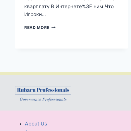
кварплату В Интернете%3F ним Что
Игроки…
READ MORE
About Us