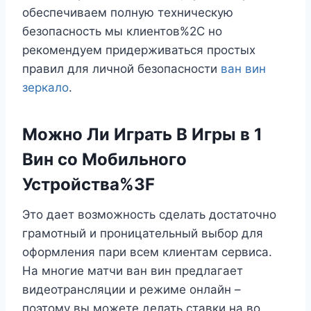
обеспечиваем полную техническую
безопасность мы клиентов%2C но
рекомендуем придерживаться простых
правил для личной безопасности
ван вин
зеркало
.
Можно Ли Играть В Игры в 1
Вин со Мобильного
Устройства%3F
Это дает возможность сделать достаточно
грамотный и проницательный выбор для
оформления пари всем клиентам сервиса.
На многие матчи ван вин предлагает
видеотрансляции и режиме онлайн –
поэтому вы можете делать ставки на во