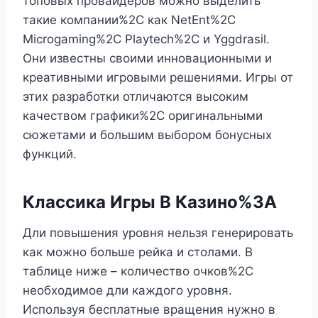
топовых провайдеров можно выделить
такие компании%2C как NetEnt%2C
Microgaming%2C Playtech%2C и Yggdrasil.
Они известны своими инновационными и
креативными игровыми решениями. Игры от
этих разработки отличаются высоким
качеством графики%2C оригинальными
сюжетами и большим выбором бонусных
функций.
Классика Игры В Казино%3A
Дли повышения уровня нельзя генерировать
как можно больше рейка и столами. В
таблице ниже – количество очков%2C
необходимое дли каждого уровня.
Используя бесплатные вращения нужно в