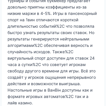
турниры и события букмекер предлагает
довольно приятны коэффициенты из-за
низкие маржи в 4-5%. Игры в пансенсорный
спорт на 1вин отличаются короткой
длительностью событий%2C что позволяла
быстро узнать результаты своих ставок. Но
результаты генерируются нейтральными
алгоритмами%2C обеспечивая верность и
случайность исходов. Также%2C
виртуальный спорт доступен для ставок 24
часа а сутки%2C что советует игрокам
свободу другого времени для игры. Всё это
создаёт у игроков ощущения непрерывного
действия и возможности выигрыша.
Настольные игры в ВанВін доступны как и
формате игровых автоматов%2C так и а
лайв казино.