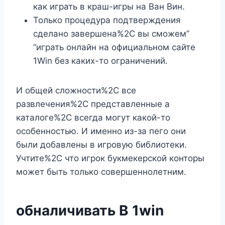
как играть в краш-игры на Ван Вин.
Только процедура подтверждения
сделано завершена%2C вы сможем”
“играть онлайн на официальном сайте
1Win без каких-то ограничений.
И общей сложности%2C все
развлечения%2C представленные а
каталоге%2C всегда могут какой-то
особенностью. И именно из-за пего они
были добавлены в игровую библиотеки.
Учтите%2C что игрок букмекерской конторы
может быть только совершеннолетним.
обналичивать В 1win