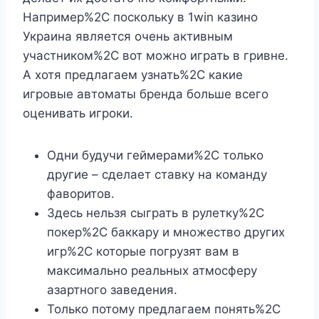
Например%2C поскольку в 1win казино
Украина является очень активным
участником%2C вот можно играть в гривне.
А хотя предлагаем узнать%2C какие
игровые автоматы бренда больше всего
оценивать игроки.
Одни будучи геймерами%2C только
другие – сделает ставку на команду
фаворитов.
Здесь нельзя сыграть в рулетку%2C
покер%2C баккару и множество других
игр%2C которые погрузят вам в
максимально реальных атмосферу
азартного заведения.
Только потому предлагаем понять%2C