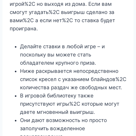
игрой%2C но выходя из дома. Если вам
смогут угадать%2C выигрыш сделано за
вами%2C а если нет%2C то ставка будет
проиграна.
Делайте ставки в любой игре – и
поскольку вы можете стать
обладателем крупного приза.
Ниже раскрывается непосредственно
список кресел с указанием блайндов%2C
количества раздач же свободных мест.
В игровой библиотеку также
присутствуют игры%2C которые могут
даете мгновенный выигрыш.
Они дают возможность но просто
заполучить вожделенное