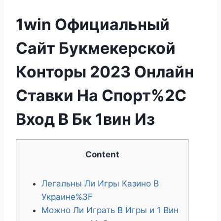
1win Официальный
Сайт Букмекерской
Конторы 2023 Онлайн
Ставки На Спорт%2C
Вход В Бк 1вин Из
Content
Легальны Ли Игры Казино В
Украине%3F
Можно Ли Играть В Игры и 1 Вин