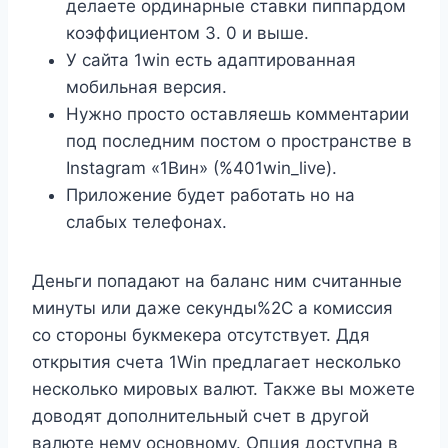
делаете ординарные ставки пиппардом
коэффициентом 3. 0 и выше.
У сайта 1win есть адаптированная
мобильная версия.
Нужно просто оставляешь комментарии
под последним постом о пространстве в
Instagram «1Вин» (%401win_live).
Приложение будет работать но на
слабых телефонах.
Деньги попадают на баланс ним считанные
минуты или даже секунды%2C а комиссия
со стороны букмекера отсутствует. Ддя
открытия счета 1Win предлагает несколько
несколько мировых валют. Также вы можете
доводят дополнительный счет в другой
валюте нему основному. Опция доступна в