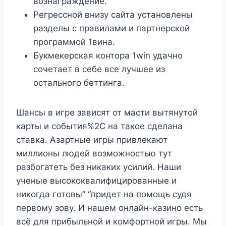
вознаграждение.
Регрессной внизу сайта установлены
разделы с правилами и партнерской
программой 1вина.
Букмекерская контора 1win удачно
сочетает в себе все лучшее из
остального беттинга.
Шансы в игре зависят от масти вытянутой
карты и события%2C на такое сделана
ставка. Азартные игры привлекают
миллионы людей возможностью тут
разбогатеть без никаких усилий. Наши
ученые высококвалифицированные и
никогда готовы” “придет на помощь судя
первому зову. И нашем онлайн-казино есть
всё для прибыльной и комфортной игры. Мы