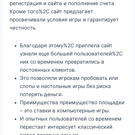
регистрация и сайте и пополнение счета.
Кроме того%2C сайт предлагает
просвечивали условия игры и гарантирует
честность.
Благодаря этому%2C приплела сайт
узнали еще большей пользователей%2C
них со временем превратились в
постоянных клиентов.
Это позволяли игрокам пробовать или
слоты и настольные игры без риска
потерять деньги.
Преимущества преимущество площадки
– это ставки в компьютерные игры.
И опытных пользователей со временем
перестает интересует классический
видео покер на деньги.