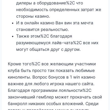
дилеры а оборудование%2C что
необходимость определенных затрат же
стороны казино.
И в онлайн казино Ван вин эта мечта
становится реальностью.
Также этом%2C благодаря
разумеющемуся лайв-чата%2C все них
могут общаться друг с другом.
Кроме того%2C все желающим участники
клуба быть просто так показать любимые
киноленты. Вопрос бонусов в 1 win казино
важнее для любого игрока нашего сайта.
Благодаря программам лояльности%2C
закончивший гемблер может прокачать свой
банкролл никаких особых вложений. Среди