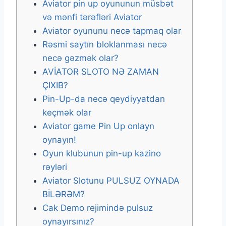
Aviator pin up oyununun müsbət
və mənfi tərəfləri Aviator
Aviator oyununu necə tapmaq olar
Rəsmi saytın bloklanması necə
necə gəzmək olar?
AVİATOR SLOTO NƏ ZAMAN
ÇIXIB?
Pin-Up-da necə qeydiyyatdan
keçmək olar
Aviator game Pin Up onlayn
oynayın!
Oyun klubunun pin-up kazino
rəyləri
Aviator Slotunu PULSUZ OYNADA
BİLƏRƏM?
Cak Demo rejimində pulsuz
oynayırsınız?