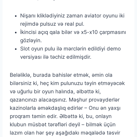
Nişanı kliklədiyiniz zaman aviator oyunu iki
rejimdə pulsuz və real pul.
İkincisi açıq qala bilər və x5-x10 çarpmasını
gözləyin.
Slot oyun pulu ilə mərclərin edildiyi demo
versiyası ilə təchiz edilmişdir.
Beləliklə, burada bahislər etmək, əmin ola
bilərsiniz ki, heç kim pulunuzu təyin etməyəcək
və uğurlu bir oyun halında, əlbəttə ki,
qazancınızı alacaqsınız. Məşhur provayderlər
kazinolarla əməkdaşlıq edirlər – Onu ən yaxşı
proqram təmin edir. Əlbəttə ki, bu, onlayn
klubun müsbət tərəfləri deyil – bilmək üçün
lazım olan hər şey aşağıdakı məqalədə təsvir