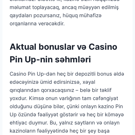
məlumat toplayacaq, ancaq müəyyən edilmiş
qaydaları pozursanız, hüquq mühafizə
orqanlarına verəcəkdir.
Aktual bonuslar və Casino
Pin Up-nin səhmləri
Casino Pin Up-dən heç bir depozitli bonus əldə
edəcəyinizə ümid edirsinizsə, xəyal
qırıqlarından qorxacaqsınız – belə bir təklif
yoxdur. Kimsə onun varlığının tam cəfəngiyat
olduğunu düşünə bilər, çünki onlayn kazino Pin
Up özündə fəaliyyət göstərir və heç bir köməyə
ehtiyac duymur. Bu, yalnız saytların və onlayn
kazinoların fəaliyyətində heç bir şey başa