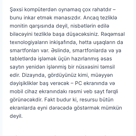
Şəxsi kompüterdən oynamaq çox rahatdır –
bunu inkar etmək mənasızdır. Ancaq tezliklə
monitin qarşısında deyil, nisbətlərin edilə
biləcəyini tezliklə başa düşəcəksiniz. Rəqəmsal
texnologiyaların inkişafında, hətta uşaqların da
smartfonları var. Əslində, smartfonlarda və ya
tabletlərdə işləmək üçün hazırlanmış əsas
saytın yenidən işlənmiş bir nüsxəsini təmsil
edir. Dizaynda, gördüyünüz kimi, müəyyən
dəyişikliklər baş verəcək – PC ekranında və
mobil cihaz ekranındakı rəsmi veb sayt fərqli
görünəcəkdir. Fakt budur ki, resursu bütün
ekranlarda eyni dərəcədə göstərmək mümkün
deyil.