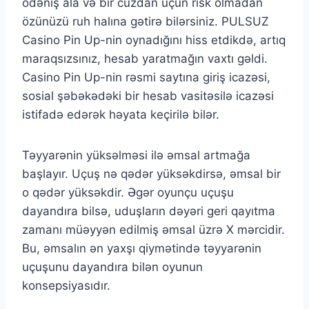
ödəniş ala və bir cüzdan üçün risk olmadan
özünüzü ruh halına gətirə bilərsiniz. PULSUZ
Casino Pin Up-nin oynadığını hiss etdikdə, artıq
maraqsızsınız, hesab yaratmağın vaxtı gəldi.
Casino Pin Up-nin rəsmi saytına giriş icazəsi,
sosial şəbəkədəki bir hesab vasitəsilə icazəsi
istifadə edərək həyata keçirilə bilər.
Təyyarənin yüksəlməsi ilə əmsal artmağa
başlayır. Uçuş nə qədər yüksəkdirsə, əmsal bir
o qədər yüksəkdir. Əgər oyunçu uçuşu
dayandıra bilsə, uduşların dəyəri geri qayıtma
zamanı müəyyən edilmiş əmsal üzrə X mərcidir.
Bu, əmsalın ən yaxşı qiymətində təyyarənin
uçuşunu dayandıra bilən oyunun
konsepsiyasıdır.