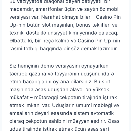
Bu vəziyyətdə diaqonal dəyəri qətiyyətli bir
məqamdır, smartfonlar üçün və saytın öz mobil
versiyası var. Narahat olmaya bilər – Casino Pin
Up-nin bütün slot maşınları, bonus təklifləri və
texniki dəstəklə ünsiyyət kimi yerində qalacaq.
Əlbəttə ki, bir neçə kəlmə və Casino Pin Up-nin
rəsmi tətbiqi haqqında bir söz demək lazımdır.
Siz həmçinin demo versiyasını oynayarkən
təcrübə qazana və təyyarənin uçuşunu idarə
etmə bacarıqlarını öyrənə bilərsiniz. Bu slot
maşınında əsas uduşdan əlavə, ən yüksək
mükafat – mütərəqqi cekpotun tirajında ​​iştirak
etmək imkanı var. Uduşların ümumi məbləği və
əmsalların dəyəri əsasında sistem avtomatik
olaraq cekpotun sahibini müəyyənləşdirir. Əsas
uduş tirajında ​​iştirak etmək üçün əsas şərt