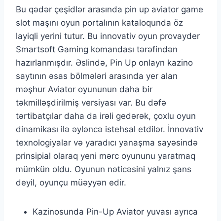
Bu qədər çeşidlər arasında pin up aviator game
slot maşını oyun portalının kataloqunda öz
layiqli yerini tutur. Bu innovativ oyun provayder
Smartsoft Gaming komandası tərəfindən
hazırlanmışdır. Əslində, Pin Up onlayn kazino
saytının əsas bölmələri arasında yer alan
məşhur Aviator oyununun daha bir
təkmilləşdirilmiş versiyası var. Bu dəfə
tərtibatçılar daha da irəli gedərək, çoxlu oyun
dinamikası ilə əyləncə istehsal etdilər. İnnovativ
texnologiyalar və yaradıcı yanaşma sayəsində
prinsipial olaraq yeni mərc oyununu yaratmaq
mümkün oldu. Oyunun nəticəsini yalnız şans
deyil, oyunçu müəyyən edir.
Kazinosunda Pin-Up Aviator yuvası ayrıca