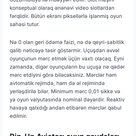
konseptual olaraq ənənəvi video slotlardan
fərqlidir. Bütün ekranı piksellərlə işlənmiş oyun
sahəsi tutur.
Nə 0 olan geri ödəmə faizi, nə də qeyri-sabitlik
qalib nəticəyə təsir göstərmir. Uçuşdan əvvəl
oyunçunun mərc etmək üçün vaxtı olacaq. Eyni
zamanda, digər oyunçuların bu uçuşa nə qədər
mərc etdiyini görə biləcəksiniz. Mərclər həm
avtomatik rejimdə, həm də əl rejimində
yerləşdirilə bilər. Minimum mərc 0,01 sikkə və
ya oyun valyutasında nominal dəyərdir. Reaktiv
havaya qalxdığı andan etibarən mərclər qəbul
edilmir.