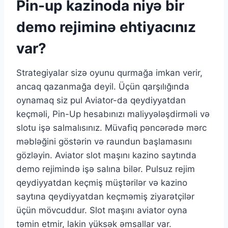
Pin-up kazinoda niyə bir
demo rejiminə ehtiyacınız
var?
Strategiyalar sizə oyunu qurmağa imkan verir,
ancaq qazanmağa deyil. Üçün qarşılığında
oynamaq siz pul Aviator-da qeydiyyatdan
keçməli, Pin-Up hesabınızı maliyyələşdirməli və
slotu işə salmalısınız. Müvafiq pəncərədə mərc
məbləğini göstərin və raundun başlamasını
gözləyin. Aviator slot maşını kazino saytında
demo rejimində işə salına bilər. Pulsuz rejim
qeydiyyatdan keçmiş müştərilər və kazino
saytına qeydiyyatdan keçməmiş ziyarətçilər
üçün mövcuddur. Slot maşını aviator oyna
təmin etmir, lakin yüksək əmsallar var.