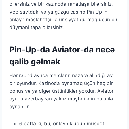
bilərsiniz və bir kazinoda rahatlaşa bilərsiniz.
Veb saytdakı və ya güzgü casino Pin Up in
onlayn məsləhətçi ilə ünsiyyət qurmaq üçün bir
düyməni tapa bilərsiniz.
Pin-Up-da Aviator-da necə
qalib gəlmək
Hər raund ayrıca mərclərin nəzərə alındığı ayrı
bir oyundur. Kazinoda oynamaq üçün heç bir
bonus və ya digər üstünlüklər yoxdur. Aviator
oyunu azerbaycan yalnız müştərilərin pulu ilə
oynanılır.
Əlbəttə ki, bu, onlayn klubun müsbət