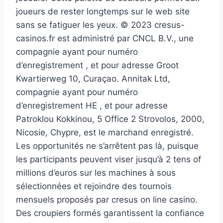
joueurs de rester longtemps sur le web site
sans se fatiguer les yeux. © 2023 cresus-
casinos.fr est administré par CNCL B.V., une
compagnie ayant pour numéro
d’enregistrement , et pour adresse Groot
Kwartierweg 10, Curaçao. Annitak Ltd,
compagnie ayant pour numéro
d’enregistrement HE , et pour adresse
Patroklou Kokkinou, 5 Office 2 Strovolos, 2000,
Nicosie, Chypre, est le marchand enregistré.
Les opportunités ne s’arrêtent pas là, puisque
les participants peuvent viser jusqu’à 2 tens of
millions d’euros sur les machines à sous
sélectionnées et rejoindre des tournois
mensuels proposés par cresus on line casino.
Des croupiers formés garantissent la confiance