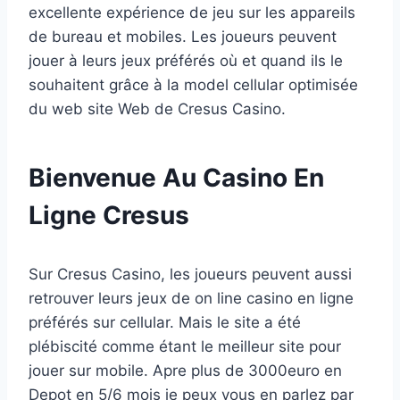
excellente expérience de jeu sur les appareils
de bureau et mobiles. Les joueurs peuvent
jouer à leurs jeux préférés où et quand ils le
souhaitent grâce à la model cellular optimisée
du web site Web de Cresus Casino.
Bienvenue Au Casino En
Ligne Cresus
Sur Cresus Casino, les joueurs peuvent aussi
retrouver leurs jeux de on line casino en ligne
préférés sur cellular. Mais le site a été
plébiscité comme étant le meilleur site pour
jouer sur mobile. Apre plus de 3000euro en
Depot en 5/6 mois je peux vous en parlez par