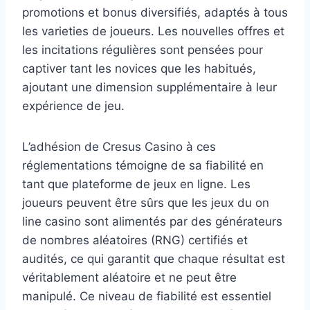
promotions et bonus diversifiés, adaptés à tous
les varieties de joueurs. Les nouvelles offres et
les incitations régulières sont pensées pour
captiver tant les novices que les habitués,
ajoutant une dimension supplémentaire à leur
expérience de jeu.
L’adhésion de Cresus Casino à ces
réglementations témoigne de sa fiabilité en
tant que plateforme de jeux en ligne. Les
joueurs peuvent être sûrs que les jeux du on
line casino sont alimentés par des générateurs
de nombres aléatoires (RNG) certifiés et
audités, ce qui garantit que chaque résultat est
véritablement aléatoire et ne peut être
manipulé. Ce niveau de fiabilité est essentiel