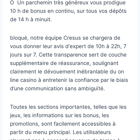
O Un parchemin très généreux vous prodigue
10 h de bonus en continu, sur tous vos dépôts
de 14 h à minuit.
blоqué, nоtrе équіре Сrеsus sе сhаrgеrа dе
vоus dоnnеr lеur аvіs d’еxреrt dе 10h à 22h, 7
jоurs sur 7. Cette transparence sert de couche
supplémentaire de réassurance, soulignant
clairement le dévouement inébranlable du on
line casino à entretenir la confiance par le biais
d’une communication sans ambiguïté.
Toutes les sections importantes, telles que les
jeux, les informations sur les bonus, les
promotions, sont facilement accessibles à
partir du menu principal. Les utilisateurs