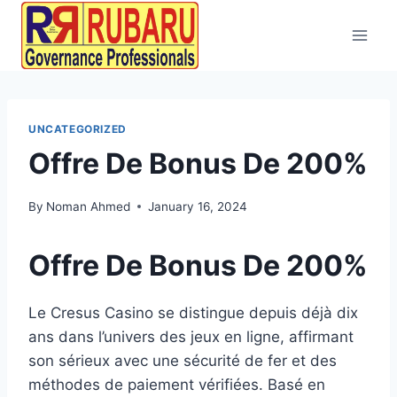
UNCATEGORIZED
Offre De Bonus De 200%
By
Noman Ahmed
January 16, 2024
Offre De Bonus De 200%
Le Cresus Casino se distingue depuis déjà dix
ans dans l’univers des jeux en ligne, affirmant
son sérieux avec une sécurité de fer et des
méthodes de paiement vérifiées. Basé en