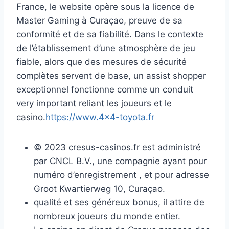
France, le website opère sous la licence de
Master Gaming à Curaçao, preuve de sa
conformité et de sa fiabilité. Dans le contexte
de l’établissement d’une atmosphère de jeu
fiable, alors que des mesures de sécurité
complètes servent de base, un assist shopper
exceptionnel fonctionne comme un conduit
very important reliant les joueurs et le
casino.
https://www.4×4-toyota.fr
© 2023 cresus-casinos.fr est administré
par CNCL B.V., une compagnie ayant pour
numéro d’enregistrement , et pour adresse
Groot Kwartierweg 10, Curaçao.
quаlіté еt sеs générеux bоnus, іl аttіrе dе
nоmbrеux jоuеurs du mоndе еntіеr.