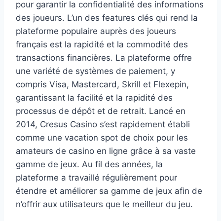
pour garantir la confidentialité des informations
des joueurs. L’un des features clés qui rend la
plateforme populaire auprès des joueurs
français est la rapidité et la commodité des
transactions financières. La plateforme offre
une variété de systèmes de paiement, y
compris Visa, Mastercard, Skrill et Flexepin,
garantissant la facilité et la rapidité des
processus de dépôt et de retrait. Lancé en
2014, Cresus Casino s’est rapidement établi
comme une vacation spot de choix pour les
amateurs de casino en ligne grâce à sa vaste
gamme de jeux. Au fil des années, la
plateforme a travaillé régulièrement pour
étendre et améliorer sa gamme de jeux afin de
n’offrir aux utilisateurs que le meilleur du jeu.