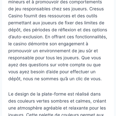
mineurs et à promouvoir des comportements
de jeu responsables chez ses joueurs. Cresus
Casino fournit des ressources et des outils
permettant aux joueurs de fixer des limites de
dépôt, des périodes de réflexion et des options
d’auto-exclusion. En offrant ces fonctionnalités,
le casino démontre son engagement à
promouvoir un environnement de jeu sûr et
responsable pour tous les joueurs. Que vous
ayez des questions sur votre compte ou que
vous ayez besoin d’aide pour effectuer un
dépôt, nous ne sommes qu’à un clic de vous.
Le design de la plate-forme est réalisé dans
des couleurs vertes sombres et calmes, créant
une atmosphère agréable et relaxante pour les
joueurs. Cette palette de couleurs permet aux