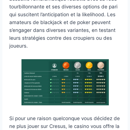
tourbillonnante et ses diverses options de pari
qui suscitent l’anticipation et la likelihood. Les
amateurs de blackjack et de poker peuvent
s’engager dans diverses variantes, en testant
leurs stratégies contre des croupiers ou des
joueurs.
Si pour une raison quelconque vous décidez de
ne plus jouer sur Cresus, le casino vous offre la