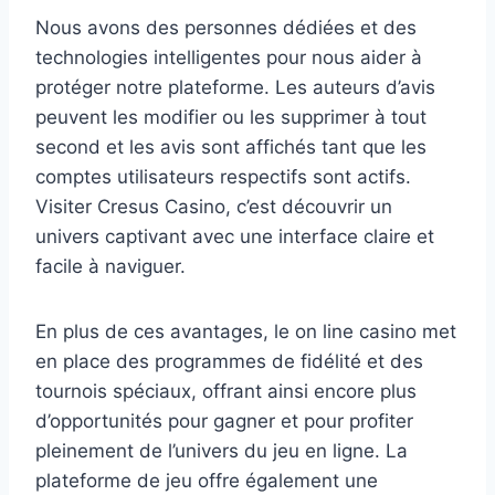
Nous avons des personnes dédiées et des
technologies intelligentes pour nous aider à
protéger notre plateforme. Les auteurs d’avis
peuvent les modifier ou les supprimer à tout
second et les avis sont affichés tant que les
comptes utilisateurs respectifs sont actifs.
Visiter Cresus Casino, c’est découvrir un
univers captivant avec une interface claire et
facile à naviguer.
En plus de ces avantages, le on line casino met
en place des programmes de fidélité et des
tournois spéciaux, offrant ainsi encore plus
d’opportunités pour gagner et pour profiter
pleinement de l’univers du jeu en ligne. La
plateforme de jeu offre également une