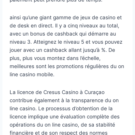
ainsi qu’une giant gamme de jeux de casino et
de desk en direct. Il y a cinq niveaux au total,
avec un bonus de cashback qui démarre au
niveau 3. Atteignez le niveau 5 et vous pouvez
jouer avec un cashback allant jusqu’à %. De
plus, plus vous montez dans l’échelle,
meilleures sont les promotions régulières du on
line casino mobile.
La licence de Cresus Casino à Curaçao
contribue également à la transparence du on
line casino. Le processus d’obtention de la
licence implique une évaluation complète des
opérations du on line casino, de sa stabilité
financière et de son respect des normes