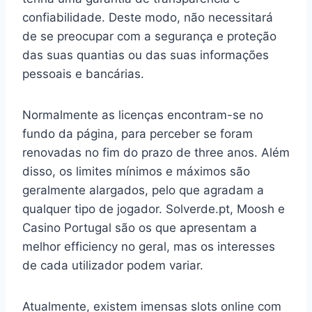
confiabilidade. Deste modo, não necessitará
de se preocupar com a segurança e proteção
das suas quantias ou das suas informações
pessoais e bancárias.
Normalmente as licenças encontram-se no
fundo da página, para perceber se foram
renovadas no fim do prazo de three anos. Além
disso, os limites mínimos e máximos são
geralmente alargados, pelo que agradam a
qualquer tipo de jogador. Solverde.pt, Moosh e
Casino Portugal são os que apresentam a
melhor efficiency no geral, mas os interesses
de cada utilizador podem variar.
Atualmente, existem imensas slots online com