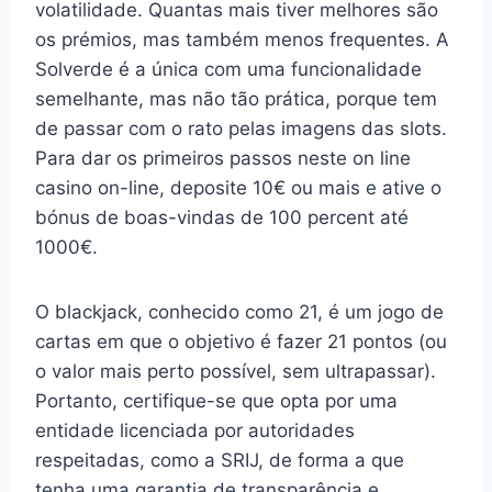
volatilidade. Quantas mais tiver melhores são
os prémios, mas também menos frequentes. A
Solverde é a única com uma funcionalidade
semelhante, mas não tão prática, porque tem
de passar com o rato pelas imagens das slots.
Para dar os primeiros passos neste on line
casino on-line, deposite 10€ ou mais e ative o
bónus de boas-vindas de 100 percent até
1000€.
O blackjack, conhecido como 21, é um jogo de
cartas em que o objetivo é fazer 21 pontos (ou
o valor mais perto possível, sem ultrapassar).
Portanto, certifique-se que opta por uma
entidade licenciada por autoridades
respeitadas, como a SRIJ, de forma a que
tenha uma garantia de transparência e