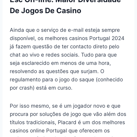
De Jogos De Casino
Ainda que o serviço de e-mail esteja sempre
disponível, os melhores casinos Portugal 2024
já fazem questão de ter contacto direto pelo
chat ao vivo e redes sociais. Tudo para que
seja esclarecido em menos de uma hora,
resolvendo as questões que surjam. O
regulamento para o jogo do saque (conhecido
por crash) está em curso.
Por isso mesmo, se é um jogador novo e que
procura por soluções de jogo que vão além dos
títulos tradicionais, Placard é um dos melhores
casinos online Portugal que oferecem os