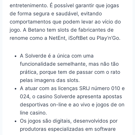
entretenimento. É possível garantir que jogas
de forma segura e saudável, evitando
comportamentos que podem levar ao vício do
jogo. A Betano tem slots de fabricantes de
renome como a NetEnt, iSoftBet ou Play’n’Go.
A Solverde é a única com uma
funcionalidade semelhante, mas não tão
prática, porque tem de passar com o rato
pelas imagens das slots.
A atuar com as licenças SRIJ número 010 e
024, o casino Solverde apresenta apostas
desportivas on-line e ao vivo e jogos de on
line casino.
Os jogos são digitais, desenvolvidos por
produtoras especializadas em software