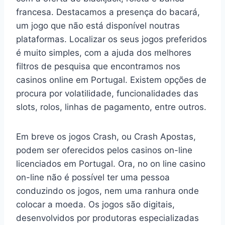
francesa. Destacamos a presença do bacará,
um jogo que não está disponível noutras
plataformas. Localizar os seus jogos preferidos
é muito simples, com a ajuda dos melhores
filtros de pesquisa que encontramos nos
casinos online em Portugal. Existem opções de
procura por volatilidade, funcionalidades das
slots, rolos, linhas de pagamento, entre outros.
Em breve os jogos Crash, ou Crash Apostas,
podem ser oferecidos pelos casinos on-line
licenciados em Portugal. Ora, no on line casino
on-line não é possível ter uma pessoa
conduzindo os jogos, nem uma ranhura onde
colocar a moeda. Os jogos são digitais,
desenvolvidos por produtoras especializadas