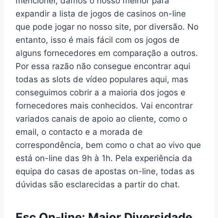
mencionei, damos o nosso melhor para
expandir a lista de jogos de casinos on-line
que pode jogar no nosso site, por diversão. No
entanto, isso é mais fácil com os jogos de
alguns fornecedores em comparação a outros.
Por essa razão não consegue encontrar aqui
todas as slots de vídeo populares aqui, mas
conseguimos cobrir a a maioria dos jogos e
fornecedores mais conhecidos. Vai encontrar
variados canais de apoio ao cliente, como o
email, o contacto e a morada de
correspondência, bem como o chat ao vivo que
está on-line das 9h à 1h. Pela experiência da
equipa do casas de apostas on-line, todas as
dúvidas são esclarecidas a partir do chat.
Esc On-line: Maior Diversidade