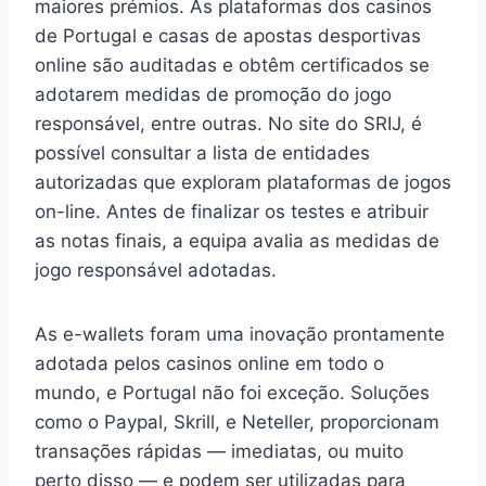
maiores prémios. As plataformas dos casinos
de Portugal e casas de apostas desportivas
online são auditadas e obtêm certificados se
adotarem medidas de promoção do jogo
responsável, entre outras. No site do SRIJ, é
possível consultar a lista de entidades
autorizadas que exploram plataformas de jogos
on-line. Antes de finalizar os testes e atribuir
as notas finais, a equipa avalia as medidas de
jogo responsável adotadas.
As e-wallets foram uma inovação prontamente
adotada pelos casinos online em todo o
mundo, e Portugal não foi exceção. Soluções
como o Paypal, Skrill, e Neteller, proporcionam
transações rápidas — imediatas, ou muito
perto disso — e podem ser utilizadas para