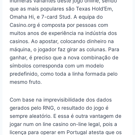
inúmeras variantes deste jogo online, sendo
que as mais populares são Texas Hold’Em,
Omaha Hi, e 7-card Stud. A equipa do
Casino.org é composta por pessoas com
muitos anos de experiência na indústria dos
casinos. Ao apostar, colocando dinheiro na
máquina, o jogador faz girar as colunas. Para
ganhar, é preciso que a nova combinação de
símbolos corresponda com um modelo
predefinido, como toda a linha formada pelo
mesmo fruto.
Com base na imprevisibilidade dos dados
gerados pelo RNG, o resultado do jogo é
sempre aleatório. E essa é outra vantagem de
jogar num on line casino on-line legal, pois a
licença para operar em Portugal atesta que os