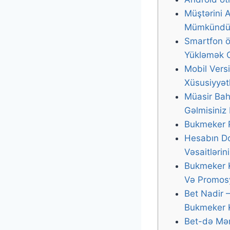
Müştərini 
Mümkündü
Smartfon ö
Yükləmək O
Mobil Vers
Xüsusiyyətl
Müasir Bah
Gəlmisiniz
Bukmeker P
Hesabın Do
Vəsaitlərin
Bukmeker K
Və Promosy
Bet Nadir 
Bukmeker 
Bet-də Mə