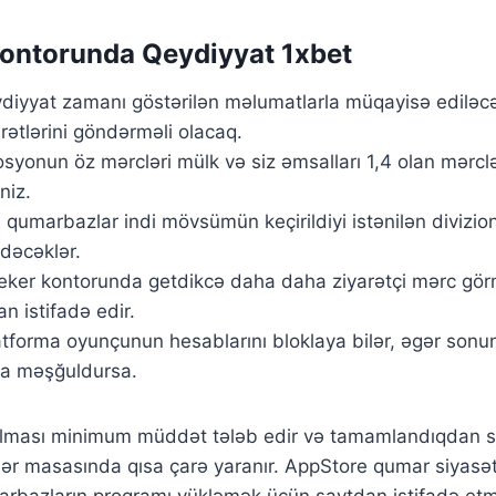
ontorunda Qeydiyyat 1xbet
diyyat zamanı göstərilən məlumatlarla müqayisə ediləc
rətlərini göndərməli olacaq.
syonun öz mərcləri mülk və siz əmsalları 1,4 olan mərcl
niz.
qumarbazlar indi mövsümün keçirildiyi istənilən divizi
dəcəklər.
eker kontorunda getdikcə daha daha ziyarətçi mərc gö
n istifadə edir.
tforma oyunçunun hesablarını bloklaya bilər, əgər sonu
la məşğuldursa.
rılması minimum müddət tələb edir və tamamlandıqdan s
r masasında qısa çarə yaranır. AppStore qumar siyasəti 
rbazların proqramı yükləmək üçün saytdan istifadə et