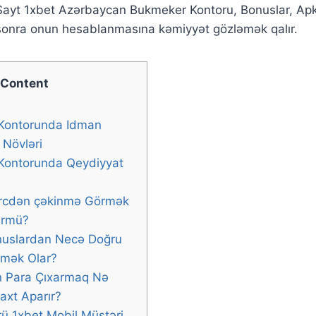
Sayt 1xbet Azərbaycan Bukmeker Kontoru, Bonuslar, Ap
sonra onun hesablanmasına kəmiyyət gözləmək qalır.
Content
Kontorunda Idman
 Növləri
Kontorunda Qeydiyyat
rcdən çəkinmə Görmək
rmü?
nuslardan Necə Doğru
ləmək Olar?
n Para Çıxarmaq Nə
axt Aparır?
rü 1xbet Mobil Müştəri