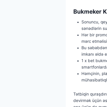
Bukmeker K
Sonuncu, qey
sənədlərin su
Hər bir promo
mərc etməlisi
Bu səbəbdən 
imkanı əldə e
1 x bet bukm
smartfonlarda
Həmçinin, pla
mühasibatlıq
Tətbiqin quraşdı
devirmək üçün əsə
ona üçün də quma