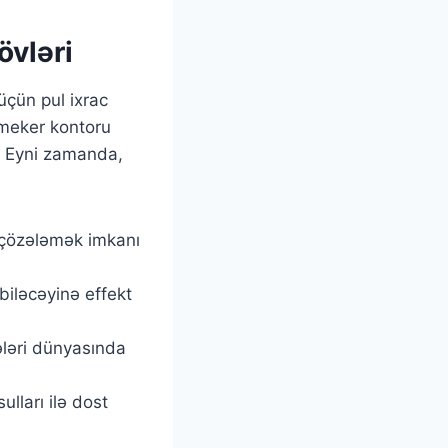
vləri
üçün pul ixrac
kmeker kontoru
. Eyni zamanda,
 çözələmək imkanı
iləcəyinə effekt
ələri dünyasında
lları ilə dost