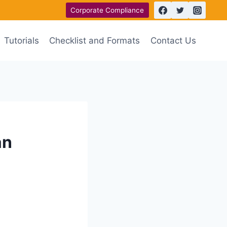
Corporate Compliance
Tutorials
Checklist and Formats
Contact Us
an