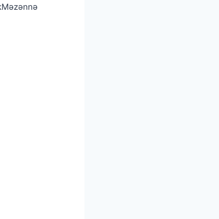
k
Məzənnə