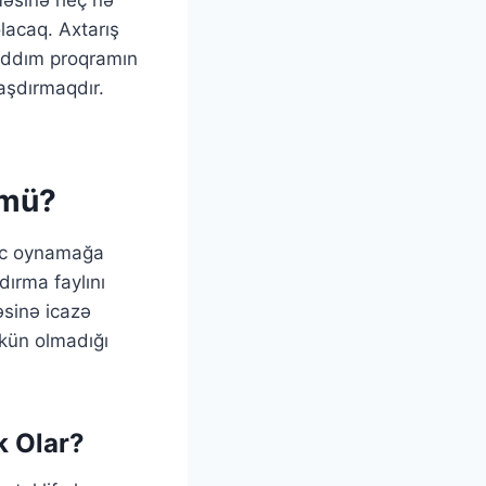
lacaq. Axtarış
 addım proqramın
aşdırmaqdır.
rmü?
ərc oynamağa
ırma faylını
sinə icazə
mkün olmadığı
k Olar?