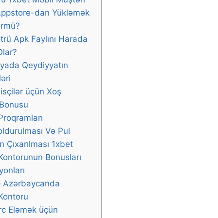
Appstore-dan Yükləmək
rmü?
trü Apk Faylını Harada
lar?
iyada Qeydiyyatın
əri
isçilər üçün Xoş
 Bonusu
roqramları
ldurulması Və Pul
in Çıxarılması 1xbet
ontorunun Bonusları
onları
– Azərbaycanda
Kontoru
rc Eləmək üçün