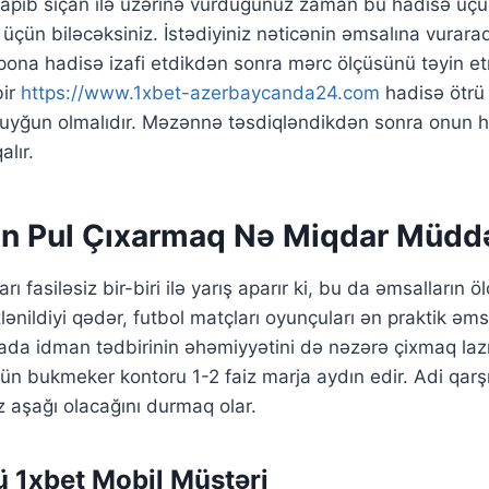
tapıb siçan ilə üzərinə vurduğunuz zaman bu hadisə üçün
çün biləcəksiniz. İstədiyiniz nəticənin əmsalına vuraraq
Kupona hadisə izafi etdikdən sonra mərc ölçüsünü təyin
bir
https://www.1xbet-azerbaycanda24.com
hadisə ötrü f
uyğun olmalıdır. Məzənnə təsdiqləndikdən sonra onun
lır.
n Pul Çıxarmaq Nə Miqdar Müddə
ı fasiləsiz bir-biri ilə yarış aparır ki, bu da əmsalların
zlənildiyi qədər, futbol matçları oyunçuları ən praktik əms
rada idman tədbirinin əhəmiyyətini də nəzərə çixmaq l
çün bukmeker kontoru 1-2 faiz marja aydın edir. Adi qar
z aşağı olacağını durmaq olar.
ü 1xbet Mobil Müştəri