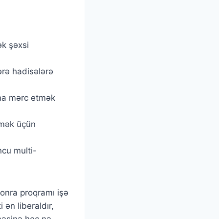
ək şəxsi
ərə hadisələrə
ona mərc etmək
rmək üçün
ncu multi-
onra proqramı işə
ən liberaldır,
məsinə heç nə