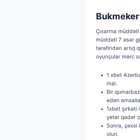
Bukmeker 
Çıxarma müddəti o
müddəti 7 əsər g
tərəfindən artıq
oyunçular mərc sa
1 xbet Azerb
mal.
Bir qumarbaz
edən əmsalla
1xbet şirkəti
yetər qədər 
Sonra, şəxsi 
olun.