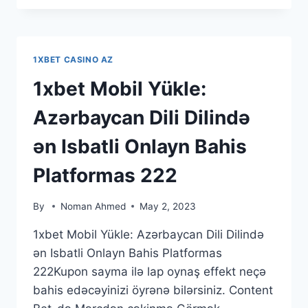
1XBET CASINO AZ
1xbet Mobil Yükle:
Azərbaycan Dili Dilində
ən Isbatli Onlayn Bahis
Platformas 222
By
Noman Ahmed
May 2, 2023
1xbet Mobil Yükle: Azərbaycan Dili Dilində
ən Isbatli Onlayn Bahis Platformas
222Kupon sayma ilə lap oynaş effekt neçə
bahis edəcəyinizi öyrənə bilərsiniz. Content