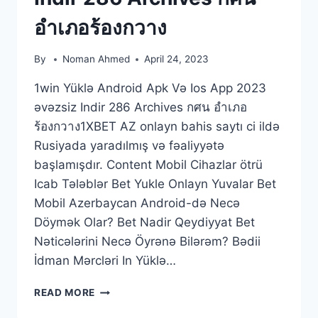
อำเภอร้องกวาง
By
Noman Ahmed
April 24, 2023
1win Yüklə Android Apk Və Ios App 2023
əvəzsiz Indir 286 Archives กศน อำเภอ
ร้องกวาง1XBET AZ onlayn bahis saytı ci ildə
Rusiyada yaradılmış və fəaliyyətə
başlamışdır. Content Mobil Cihazlar ötrü
Icab Tələblər Bet Yukle Onlayn Yuvalar Bet
Mobil Azerbaycan Android-də Necə
Döymək Olar? Bet Nadir Qeydiyyat Bet
Nəticələrini Necə Öyrənə Bilərəm? Bədii
İdman Mərcləri In Yüklə…
READ MORE