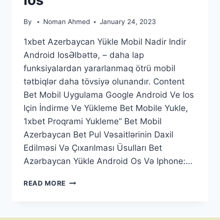
By
Noman Ahmed
January 24, 2023
1xbet Azerbaycan Yükle Mobil Nadir Indir
Android IosƏlbəttə, – daha lap
funksiyalardan yararlanmaq ötrü mobil
tətbiqlər daha tövsiyə olunandır. Content
Bet Mobil Uygulama Google Android Ve Ios
Için İndirme Ve Yükleme Bet Mobile Yukle,
1xbet Proqrami Yukleme” Bet Mobil
Azerbaycan Bet Pul Vəsaitlərinin Daxil
Edilməsi Və Çıxarılması Üsulları Bet
Azərbaycan Yükle Android Os Və Iphone:…
READ MORE