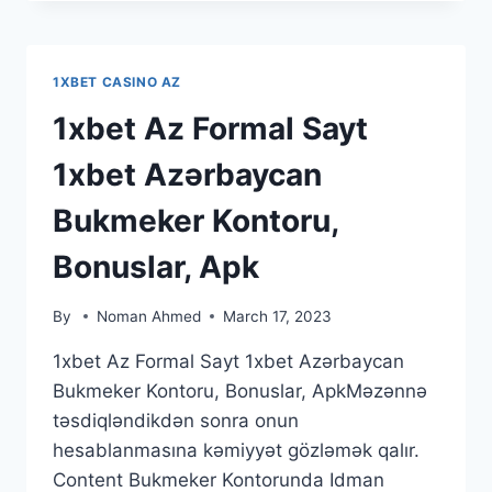
1XBET CASINO AZ
1xbet Az Formal Sayt
1xbet Azərbaycan
Bukmeker Kontoru,
Bonuslar, Apk
By
Noman Ahmed
March 17, 2023
1xbet Az Formal Sayt 1xbet Azərbaycan
Bukmeker Kontoru, Bonuslar, ApkMəzənnə
təsdiqləndikdən sonra onun
hesablanmasına kəmiyyət gözləmək qalır.
Content Bukmeker Kontorunda Idman