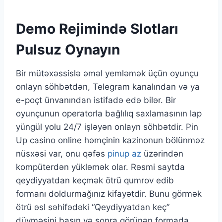
Demo Rejimində Slotları
Pulsuz Oynayın
Bir mütəxəssislə əməl yemləmək üçün oyunçu
onlayn söhbətdən, Telegram kanalından və ya
e-poçt ünvanından istifadə edə bilər. Bir
oyunçunun operatorla bağlılıq saxlamasının lap
yüngül yolu 24/7 işləyən onlayn söhbətdir. Pin
Up casino online həmçinin kazinonun bölünməz
nüsxəsi var, onu qəfəs
pinup az
üzərindən
kompüterdən yükləmək olar. Rəsmi saytda
qeydiyyatdan keçmək ötrü qumrov edib
formanı doldurmağınız kifayətdir. Bunu görmək
ötrü əsl səhifədəki “Qeydiyyatdan keç”
düyməsini basın və sonra görünən formada