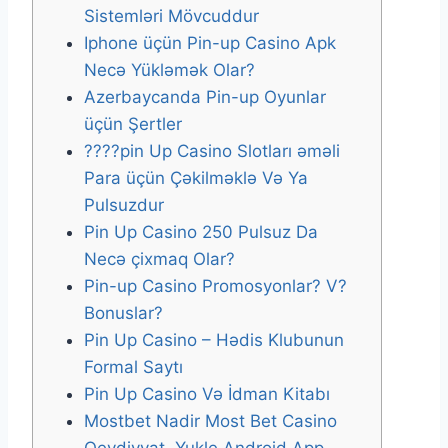
Sistemləri Mövcuddur
Iphone üçün Pin-up Casino Apk
Necə Yükləmək Olar?
Azerbaycanda Pin-up Oyunlar
üçün Şertler
????pin Up Casino Slotları əməli
Para üçün Çəkilməklə Və Ya
Pulsuzdur
Pin Up Casino 250 Pulsuz Da
Necə çixmaq Olar?
Pin-up Casino Promosyonlar? V?
Bonuslar?
Pin Up Casino – Hədis Klubunun
Formal Saytı
Pin Up Casino Və İdman Kitabı
Mostbet Nadir Most Bet Casino
Qeydiyyat, Yukle Android App