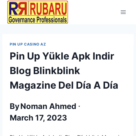
PIN UP CASINO AZ
Pin Up Yükle Apk Indir
Blog Blinkblink
Magazine Del Día A Día
By
Noman Ahmed
March 17, 2023