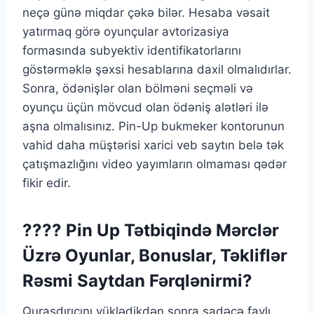
neçə günə miqdar çəkə bilər. Hesaba vəsait
yatırmaq görə oyunçular avtorizasiya
formasında subyektiv identifikatorlarını
göstərməklə şəxsi hesablarına daxil olmalıdırlar.
Sonra, ödənişlər olan bölməni seçməli və
oyunçu üçün mövcud olan ödəniş alətləri ilə
aşna olmalısınız. Pin-Up bukmeker kontorunun
vahid daha müştərisi xarici veb saytın belə tək
çatışmazlığını video yayımların olmaması qədər
fikir edir.
???? Pin Up Tətbiqində Mərclər
Üzrə Oyunlar, Bonuslar, Təkliflər
Rəsmi Saytdan Fərqlənirmi?
Quraşdırıcını yüklədikdən sonra sadəcə faylı