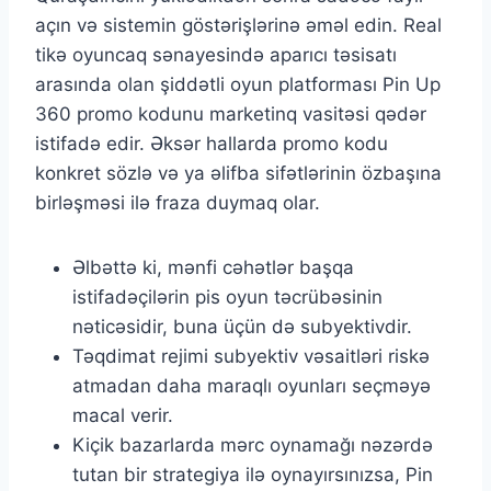
açın və sistemin göstərişlərinə əməl edin. Real
tikə oyuncaq sənayesində aparıcı təsisatı
arasında olan şiddətli oyun platforması Pin Up
360 promo kodunu marketinq vasitəsi qədər
istifadə edir. Əksər hallarda promo kodu
konkret sözlə və ya əlifba sifətlərinin özbaşına
birləşməsi ilə fraza duymaq olar.
Əlbəttə ki, mənfi cəhətlər başqa
istifadəçilərin pis oyun təcrübəsinin
nəticəsidir, buna üçün də subyektivdir.
Təqdimat rejimi subyektiv vəsaitləri riskə
atmadan daha maraqlı oyunları seçməyə
macal verir.
Kiçik bazarlarda mərc oynamağı nəzərdə
tutan bir strategiya ilə oynayırsınızsa, Pin