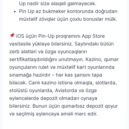
Up nadir sizə əlaqəli gəlməyəcək.
Pin Up az bukmeker kontorunda doğrudan
müxtəlif zövqlər üçün çoxlu bonuslar mülk.
iOS üçün Pin-Up proqramını App Store
vasitəsilə yükləyə bilərsiniz. Saytındakı bütün
zərb alətləri və özgə oyuncaqların
sertifikatlaşdırıldığını unutmayın. Kazino, qumar
oyunçularını rulet və müxtəlif kart oyunlarında
sınamağa hazırdır – hər kəs şansını tapa
biləcək. Canlı kazino istisna olmaqla, slotlarda,
stolüstü oyunlarda, Aviatorda və özgə
əyləncələrdə depozit olmadan oynaya
bilərsiniz. Bunun üçün qumarbaz depozit qoyur
və seçilmiş əyləncəyə əməli mərc edir.