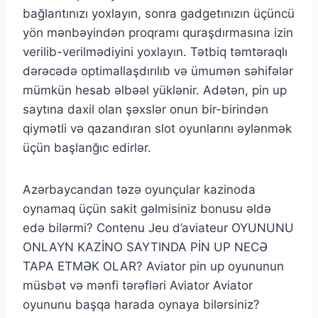
bağlantınızı yoxlayın, sonra gadgetınızın üçüncü
yön mənbəyindən proqramı quraşdırmasına izin
verilib-verilmədiyini yoxlayın. Tətbiq təmtəraqlı
dərəcədə optimallaşdırılıb və ümumən səhifələr
mümkün hesab əlbəəl yüklənir. Adətən, pin up
saytına daxil olan şəxslər onun bir-birindən
qiymətli və qazandıran slot oyunlarını əylənmək
üçün başlanğıc edirlər.
Azərbaycandan təzə oyunçular kazinoda
oynamaq üçün sakit gəlmisiniz bonusu əldə
edə bilərmi? Contenu Jeu d’aviateur OYUNUNU
ONLAYN KAZİNO SAYTINDA PİN UP NECƏ
TAPA ETMƏK OLAR? Aviator pin up oyununun
müsbət və mənfi tərəfləri Aviator Aviator
oyununu başqa harada oynaya bilərsiniz?