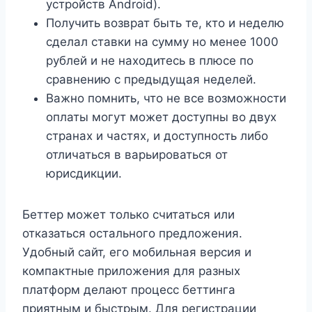
устройств Android).
Получить возврат быть те, кто и неделю
сделал ставки на сумму но менее 1000
рублей и не находитесь в плюсе по
сравнению с предыдущая неделей.
Важно помнить, что не все возможности
оплаты могут может доступны во двух
странах и частях, и доступность либо
отличаться в варьироваться от
юрисдикции.
Беттер может только считаться или
отказаться остального предложения.
Удобный сайт, его мобильная версия и
компактные приложения для разных
платформ делают процесс беттинга
приятным и быстрым. Для регистрации