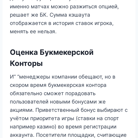
именно матчах можно разжиться опцией,
решает же БК. Сумма кэшаута
отображается в история ставок игрока,
менять ее нельзя.
Оценка Букмекерской
Конторы
И” “менеджеры компании обещают, но в
скором время букмекерская контора
обязательно сможет порадовать
пользователей новыми бонусами же
акциями. Приветственный бонус выбирают с
учётом приоритета игры (ставки на спорт
например казино) во время регистрации
аккаунта. Посетители площадки, считающие