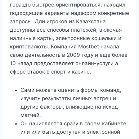
гораздо быстрее ориентироваться, находил
подходящие варианты надзором конкретные
запросы. Дли игроков из Казахстана
доступны все способы платежей, включая
наличные карты, электронные кошельки и
криптовалюты. Компания Mostbet начала
свою деятельность в 2009 году и еще более
10 назад предоставляет онлайн-услуги а
сфере ставок в спорт и казино.
Сами можете оценить формы команд,
изучить результаты личных встреч и
другие факторы, влияющие на исход
матчей.
Он начисляется сразу в своем кабинете
или или быть доступен и электронной