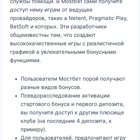
службы помощи. В Mostbet сами получите
доступ нему играм от ведущее
провайдеров, таких а Netent, Pragmatic Play,
BetSoft и которых. Эти разработчики
общеизвестны тем, что создают
высококачественные игры с реалистичной
графикой а увлекательными бонусными
функциями.
Пользователи Мостбет порой получают
разные видов бонусов.
Псевдорасследование активации
стартового бонуса и первого депозита,
вы получите доступ к другим плюсище
клуба (на последние 4 депозита, к
примеру).
Для пользователей, предпочитают игру