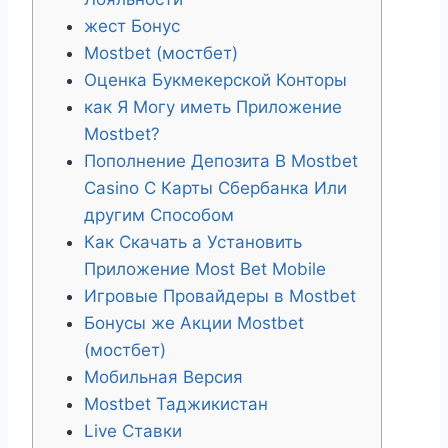
жест Бонус
Mostbet (мостбет)
Оценка Букмекерской Конторы
как Я Могу иметь Приложение
Mostbet?
Пополнение Депозита В Mostbet
Casino С Карты Сбербанка Или
другим Способом
Как Скачать а Установить
Приложение Most Bet Mobile
Игровые Провайдеры в Mostbet
Бонусы же Акции Mostbet
(мостбет)
Мобильная Версия
Mostbet Таджикистан
Live Ставки