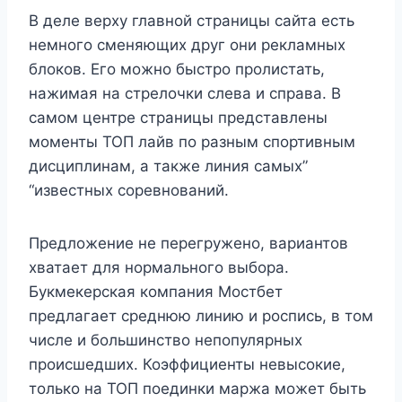
В деле верху главной страницы сайта есть
немного сменяющих друг они рекламных
блоков. Его можно быстро пролистать,
нажимая на стрелочки слева и справа. В
самом центре страницы представлены
моменты ТОП лайв по разным спортивным
дисциплинам, а также линия самых”
“известных соревнований.
Предложение не перегружено, вариантов
хватает для нормального выбора.
Букмекерская компания Мостбет
предлагает среднюю линию и роспись, в том
числе и большинство непопулярных
происшедших. Коэффициенты невысокие,
только на ТОП поединки маржа может быть