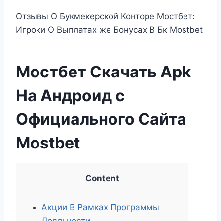
Отзывы О Букмекерской Конторе Мостбет:
Игроки О Выплатах же Бонусах В Бк Mostbet
Мостбет Скачать Apk
На Андроид с
Официального Сайта
Mostbet
Content
Акции В Рамках Программы
Лояльности