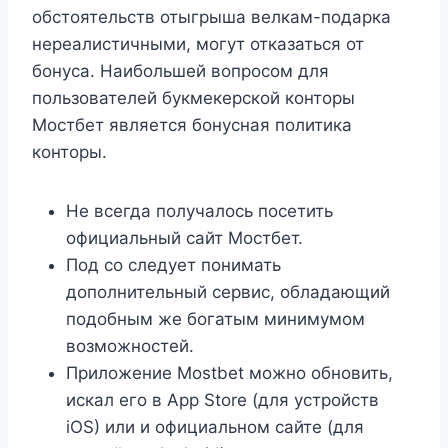
обстоятельств отыгрыша велкам-подарка
нереалистичными, могут отказаться от
бонуса. Наибольшей вопросом для
пользователей букмекерской конторы
Мостбет является бонусная политика
конторы.
Не всегда получалось посетить
официальный сайт Мостбет.
Под со следует понимать
дополнительный сервис, обладающий
подобным же богатым минимумом
возможностей.
Приложение Mostbet можно обновить,
искал его в App Store (для устройств
iOS) или и официальном сайте (для