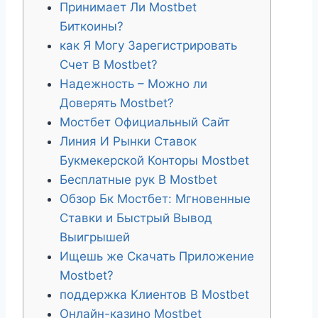
Принимает Ли Mostbet
Биткоины?
как Я Могу Зарегистрировать
Счет В Mostbet?
Надежность – Можно ли
Доверять Mostbet?
Мостбет Официальный Сайт
Линия И Рынки Ставок
Букмекерской Конторы Mostbet
Бесплатные рук В Mostbet
Обзор Бк Мостбет: Мгновенные
Ставки и Быстрый Вывод
Выигрышей
Ищешь же Скачать Приложение
Mostbet?
поддержка Клиентов В Mostbet
Онлайн-казино Mostbet