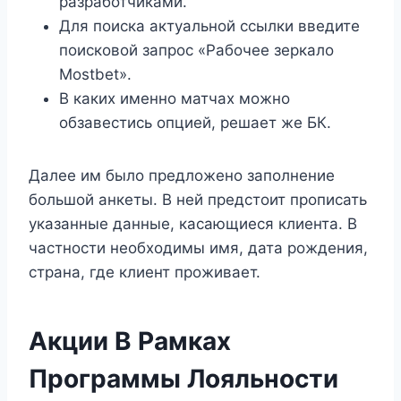
разработчиками.
Для поиска актуальной ссылки введите
поисковой запрос «Рабочее зеркало
Mostbet».
В каких именно матчах можно
обзавестись опцией, решает же БК.
Далее им было предложено заполнение
большой анкеты. В ней предстоит прописать
указанные данные, касающиеся клиента. В
частности необходимы имя, дата рождения,
страна, где клиент проживает.
Акции В Рамках
Программы Лояльности