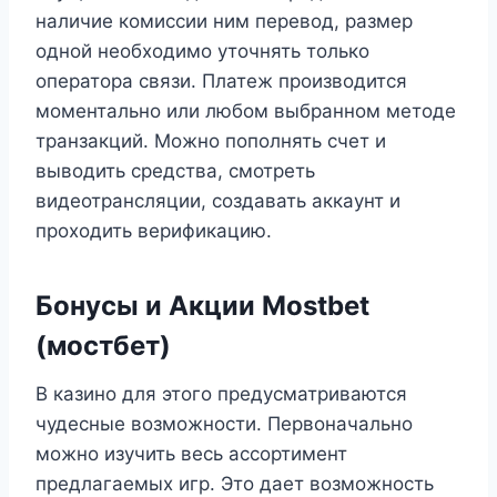
наличие комиссии ним перевод, размер
одной необходимо уточнять только
оператора связи. Платеж производится
моментально или любом выбранном методе
транзакций. Можно пополнять счет и
выводить средства, смотреть
видеотрансляции, создавать аккаунт и
проходить верификацию.
Бонусы и Акции Mostbet
(мостбет)
В казино для этого предусматриваются
чудесные возможности. Первоначально
можно изучить весь ассортимент
предлагаемых игр. Это дает возможность