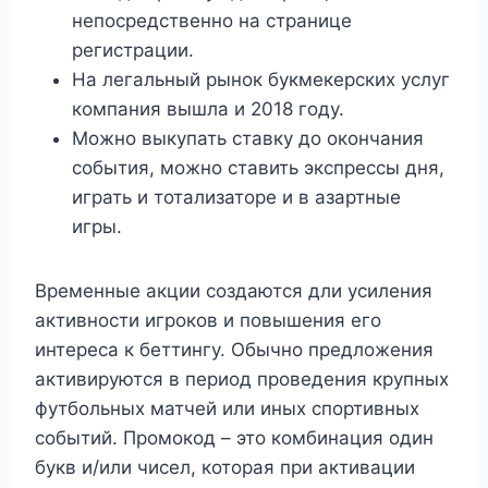
непосредственно на странице
регистрации.
На легальный рынок букмекерских услуг
компания вышла и 2018 году.
Можно выкупать ставку до окончания
события, можно ставить экспрессы дня,
играть и тотализаторе и в азартные
игры.
Временные акции создаются дли усиления
активности игроков и повышения его
интереса к беттингу. Обычно предложения
активируются в период проведения крупных
футбольных матчей или иных спортивных
событий. Промокод – это комбинация один
букв и/или чисел, которая при активации