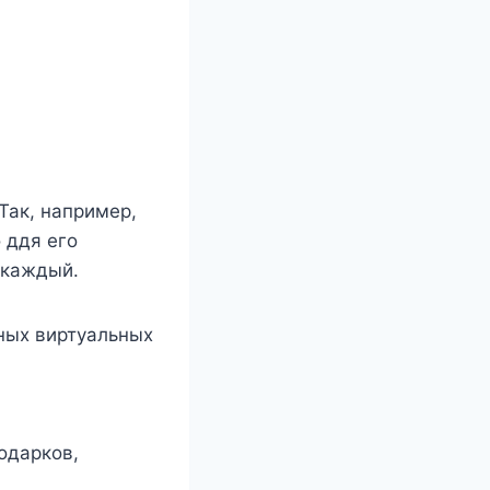
Так, например,
 ддя его
 каждый.
ных виртуальных
одарков,