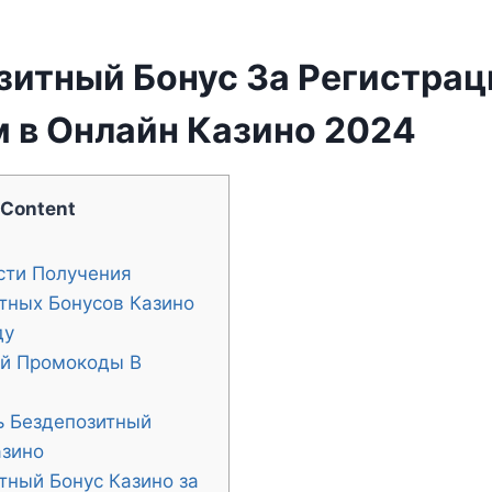
зитный Бонус За Регистрац
 в Онлайн Казино 2024
Content
сти Получения
тных Бонусов Казино
ду
ый Промокоды В
ь Бездепозитный
азино
тный Бонус Казино за