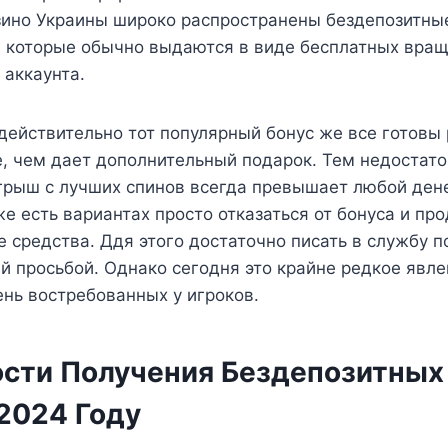
зино Украины широко распространены бездепозитны
 которые обычно выдаются в виде бесплатных вращ
 аккаунта.
ействительно тот популярный бонус же все готовы 
, чем дает дополнительный подарок. Тем недостато
игрыш с лучших спинов всегда превышает любой де
же есть вариантах просто отказаться от бонуса и пр
 средства. Ддя этого достаточно писать в службу 
 просьбой. Однако сегодня это крайне редкое явле
ень востребованных у игроков.
сти Получения Бездепозитных
2024 Году