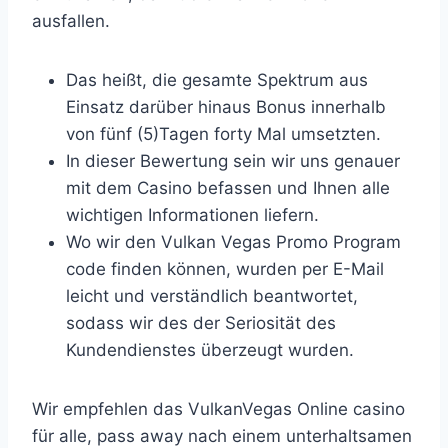
ausfallen.
Das heißt, die gesamte Spektrum aus
Einsatz darüber hinaus Bonus innerhalb
von fünf (5)Tagen forty Mal umsetzten.
In dieser Bewertung sein wir uns genauer
mit dem Casino befassen und Ihnen alle
wichtigen Informationen liefern.
Wo wir den Vulkan Vegas Promo Program
code finden können, wurden per E-Mail
leicht und verständlich beantwortet,
sodass wir des der Seriosität des
Kundendienstes überzeugt wurden.
Wir empfehlen das VulkanVegas Online casino
für alle, pass away nach einem unterhaltsamen