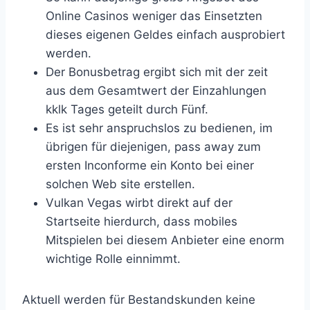
Online Casinos weniger das Einsetzten
dieses eigenen Geldes einfach ausprobiert
werden.
Der Bonusbetrag ergibt sich mit der zeit
aus dem Gesamtwert der Einzahlungen
kklk Tages geteilt durch Fünf.
Es ist sehr anspruchslos zu bedienen, im
übrigen für diejenigen, pass away zum
ersten Inconforme ein Konto bei einer
solchen Web site erstellen.
Vulkan Vegas wirbt direkt auf der
Startseite hierdurch, dass mobiles
Mitspielen bei diesem Anbieter eine enorm
wichtige Rolle einnimmt.
Aktuell werden für Bestandskunden keine