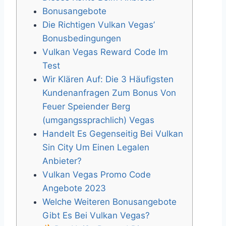
Bonusangebote
Die Richtigen Vulkan Vegas’
Bonusbedingungen
Vulkan Vegas Reward Code Im
Test
Wir Klären Auf: Die 3 Häufigsten
Kundenanfragen Zum Bonus Von
Feuer Speiender Berg
(umgangssprachlich) Vegas
Handelt Es Gegenseitig Bei Vulkan
Sin City Um Einen Legalen
Anbieter?
Vulkan Vegas Promo Code
Angebote 2023
Welche Weiteren Bonusangebote
Gibt Es Bei Vulkan Vegas?