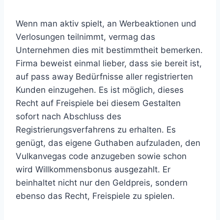
Wenn man aktiv spielt, an Werbeaktionen und
Verlosungen teilnimmt, vermag das
Unternehmen dies mit bestimmtheit bemerken.
Firma beweist einmal lieber, dass sie bereit ist,
auf pass away Bedürfnisse aller registrierten
Kunden einzugehen. Es ist möglich, dieses
Recht auf Freispiele bei diesem Gestalten
sofort nach Abschluss des
Registrierungsverfahrens zu erhalten. Es
genügt, das eigene Guthaben aufzuladen, den
Vulkanvegas code anzugeben sowie schon
wird Willkommensbonus ausgezahlt. Er
beinhaltet nicht nur den Geldpreis, sondern
ebenso das Recht, Freispiele zu spielen.