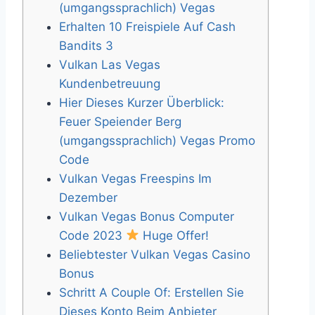
(umgangssprachlich) Vegas
Erhalten 10 Freispiele Auf Cash
Bandits 3
Vulkan Las Vegas
Kundenbetreuung
Hier Dieses Kurzer Überblick:
Feuer Speiender Berg
(umgangssprachlich) Vegas Promo
Code
Vulkan Vegas Freespins Im
Dezember
Vulkan Vegas Bonus Computer
Code 2023
Huge Offer!
Beliebtester Vulkan Vegas Casino
Bonus
Schritt A Couple Of: Erstellen Sie
Dieses Konto Beim Anbieter