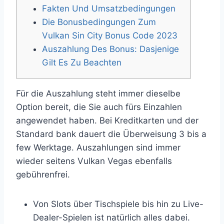
Fakten Und Umsatzbedingungen
Die Bonusbedingungen Zum
Vulkan Sin City Bonus Code 2023
Auszahlung Des Bonus: Dasjenige
Gilt Es Zu Beachten
Für die Auszahlung steht immer dieselbe
Option bereit, die Sie auch fürs Einzahlen
angewendet haben. Bei Kreditkarten und der
Standard bank dauert die Überweisung 3 bis a
few Werktage. Auszahlungen sind immer
wieder seitens Vulkan Vegas ebenfalls
gebührenfrei.
Von Slots über Tischspiele bis hin zu Live-
Dealer-Spielen ist natürlich alles dabei.