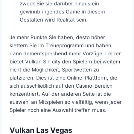
zweck Sie sie darüber hinaus ein
gewinnbringendes Game in diesem
Gestalten wird Realität sein.
Je mehr Punkte Sie haben, desto höher
klettern Sie im Treueprogramm und haben
dann dementsprechend mehr Vorzüge. Leider
bietet Vulkan Sin city den Spielern bei weitem
nicht die Möglichkeit, Sportwetten zu
platzieren. Dies ist eine Online-Plattform, die
sich ausschließlich auf den Casino-Bereich
konzentriert. Auf der anderen Seite ist die
auswahl an Mitspielen so vielfältig, wenn jeder
Spieler noch eine Auswahl treffen muss.
Vulkan Las Vegas