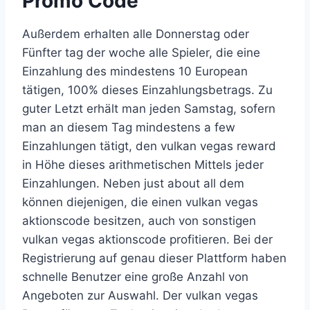
Promo Code
Außerdem erhalten alle Donnerstag oder
Fünfter tag der woche alle Spieler, die eine
Einzahlung des mindestens 10 European
tätigen, 100% dieses Einzahlungsbetrags. Zu
guter Letzt erhält man jeden Samstag, sofern
man an diesem Tag mindestens a few
Einzahlungen tätigt, den vulkan vegas reward
in Höhe dieses arithmetischen Mittels jeder
Einzahlungen. Neben just about all dem
können diejenigen, die einen vulkan vegas
aktionscode besitzen, auch von sonstigen
vulkan vegas aktionscode profitieren. Bei der
Registrierung auf genau dieser Plattform haben
schnelle Benutzer eine große Anzahl von
Angeboten zur Auswahl. Der vulkan vegas