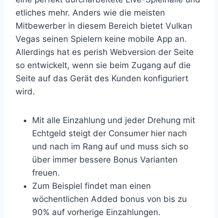
etliches mehr. Anders wie die meisten
Mitbewerber in diesem Bereich bietet Vulkan
Vegas seinen Spielern keine mobile App an.
Allerdings hat es perish Webversion der Seite
so entwickelt, wenn sie beim Zugang auf die
Seite auf das Gerät des Kunden konfiguriert
wird.
Mit alle Einzahlung und jeder Drehung mit
Echtgeld steigt der Consumer hier nach
und nach im Rang auf und muss sich so
über immer bessere Bonus Varianten
freuen.
Zum Beispiel findet man einen
wöchentlichen Added bonus von bis zu
90% auf vorherige Einzahlungen.