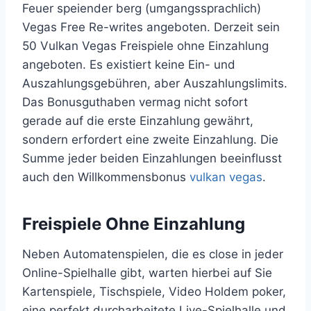
Feuer speiender berg (umgangssprachlich)
Vegas Free Re-writes angeboten. Derzeit sein
50 Vulkan Vegas Freispiele ohne Einzahlung
angeboten. Es existiert keine Ein- und
Auszahlungsgebühren, aber Auszahlungslimits.
Das Bonusguthaben vermag nicht sofort
gerade auf die erste Einzahlung gewährt,
sondern erfordert eine zweite Einzahlung. Die
Summe jeder beiden Einzahlungen beeinflusst
auch den Willkommensbonus
vulkan vegas
.
Freispiele Ohne Einzahlung
Neben Automatenspielen, die es close in jeder
Online-Spielhalle gibt, warten hierbei auf Sie
Kartenspiele, Tischspiele, Video Holdem poker,
eine perfekt durcharbeitete Live-Spielhalle und