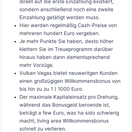
direkt auf die erste Einzahlung existiert,
sondern anschließend noch eine zweite
Einzahlung getätigt werden muss.
Hier werden regelmäßig Cash-Preise von
mehreren hundert Euro vergeben.
Je mehr Punkte Sie haben, desto höher
klettern Sie im Treueprogramm darüber
hinaus haben dann dementsprechend
mehr Vorzüge.
Vulkan Vegas bietet neuweritgen Kunden
einen großzügigen Willkommensbonus von
bis hin zu zu 1 ) 1000 Euro.
Der maximale Kapitaleinsatz pro Drehung,
während das Bonusgeld beroende ist,
beträgt a few Euro, was ha sido schwierig
macht, living area Willkommensbonus
schnell zu verlieren.