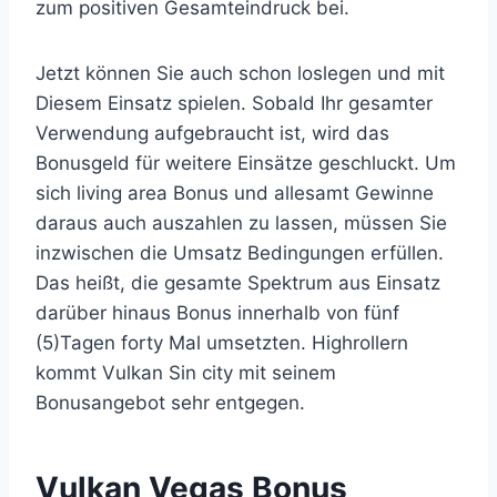
zum positiven Gesamteindruck bei.
Jetzt können Sie auch schon loslegen und mit
Diesem Einsatz spielen. Sobald Ihr gesamter
Verwendung aufgebraucht ist, wird das
Bonusgeld für weitere Einsätze geschluckt. Um
sich living area Bonus und allesamt Gewinne
daraus auch auszahlen zu lassen, müssen Sie
inzwischen die Umsatz Bedingungen erfüllen.
Das heißt, die gesamte Spektrum aus Einsatz
darüber hinaus Bonus innerhalb von fünf
(5)Tagen forty Mal umsetzten. Highrollern
kommt Vulkan Sin city mit seinem
Bonusangebot sehr entgegen.
Vulkan Vegas Bonus