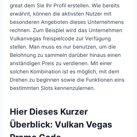
great dem Sie Ihr Profil erstellen. Wie bereits
erwähnt, können die aktivsten Nutzer mit
besonderen Angeboten dieses Unternehmens
rechnen. Zum Beispiel wird das Unternehmen
Vulkanvegas freispielcode zur Verfügung
stellen. Man muss es nur benutzen, um die
Belohnung zu sammeln darüber hinaus einen
anständigen Preis zu verdienen. Mit einer
solchen Kombination ist es möglich, mit dem
Drehen zu beginnen sowie die Funktionen eins
bestimmten Slots kennenzulernen.
Hier Dieses Kurzer
Überblick: Vulkan Vegas