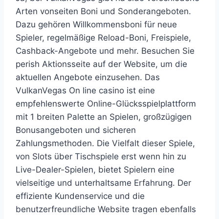
Arten vonseiten Boni und Sonderangeboten.
Dazu gehören Willkommensboni für neue
Spieler, regelmäßige Reload-Boni, Freispiele,
Cashback-Angebote und mehr. Besuchen Sie
perish Aktionsseite auf der Website, um die
aktuellen Angebote einzusehen. Das
VulkanVegas On line casino ist eine
empfehlenswerte Online-Glücksspielplattform
mit 1 breiten Palette an Spielen, großzügigen
Bonusangeboten und sicheren
Zahlungsmethoden. Die Vielfalt dieser Spiele,
von Slots über Tischspiele erst wenn hin zu
Live-Dealer-Spielen, bietet Spielern eine
vielseitige und unterhaltsame Erfahrung. Der
effiziente Kundenservice und die
benutzerfreundliche Website tragen ebenfalls