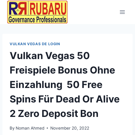
VULKAN VEGAS DE LOGIN
Vulkan Vegas 50
Freispiele Bonus Ohne
Einzahlung ️ 50 Free
Spins Für Dead Or Alive
2 Zero Deposit Bon
By
Noman Ahmed
November 20, 2022