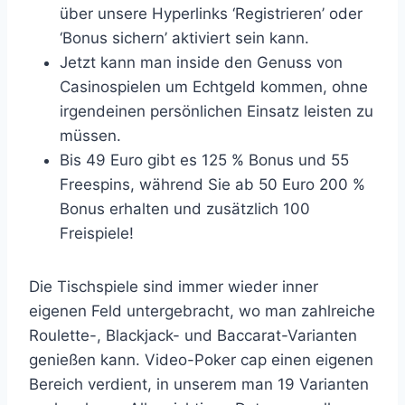
über unsere Hyperlinks ‘Registrieren’ oder
‘Bonus sichern’ aktiviert sein kann.
Jetzt kann man inside den Genuss von
Casinospielen um Echtgeld kommen, ohne
irgendeinen persönlichen Einsatz leisten zu
müssen.
Bis 49 Euro gibt es 125 % Bonus und 55
Freespins, während Sie ab 50 Euro 200 %
Bonus erhalten und zusätzlich 100
Freispiele!
Die Tischspiele sind immer wieder inner
eigenen Feld untergebracht, wo man zahlreiche
Roulette-, Blackjack- und Baccarat-Varianten
genießen kann. Video-Poker cap einen eigenen
Bereich verdient, in unserem man 19 Varianten