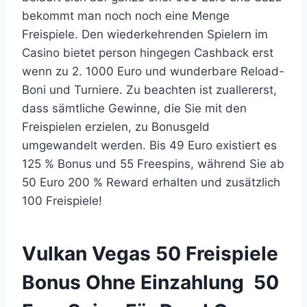
bekommt man noch noch eine Menge
Freispiele. Den wiederkehrenden Spielern im
Casino bietet person hingegen Cashback erst
wenn zu 2. 1000 Euro und wunderbare Reload-
Boni und Turniere. Zu beachten ist zuallererst,
dass sämtliche Gewinne, die Sie mit den
Freispielen erzielen, zu Bonusgeld
umgewandelt werden. Bis 49 Euro existiert es
125 % Bonus und 55 Freespins, während Sie ab
50 Euro 200 % Reward erhalten und zusätzlich
100 Freispiele!
Vulkan Vegas 50 Freispiele
Bonus Ohne Einzahlung ️ 50