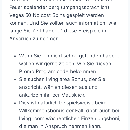
Feuer speiender berg (umgangssprachlich)
Vegas 50 No cost Spins gespielt werden
können. Und Sie sollten auch information, wie
lange Sie Zeit haben, 1 diese Freispiele in
Anspruch zu nehmen.
Wenn Sie ihn nicht schon gefunden haben,
wollen wir gerne zeigen, wie Sie diesen
Promo Program code bekommen.
Sie suchen living area Bonus, der Sie
anspricht, wählen diesen aus und
ankurbeln ihn per Mausklick.
Dies ist natürlich beispielsweise beim
Willkommensbonus der Fall, doch auch bei
living room wöchentlichen Einzahlungsboni,
die man in Anspruch nehmen kann.