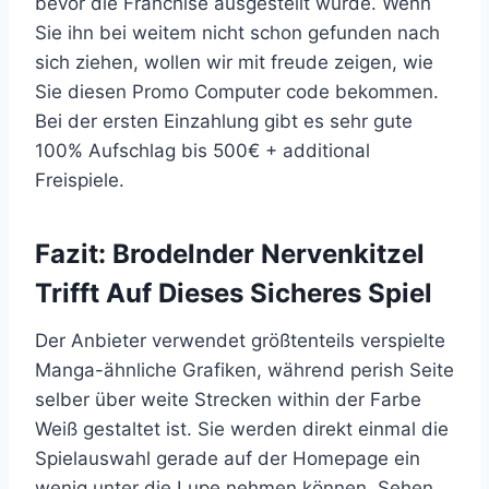
bevor die Franchise ausgestellt wurde. Wenn
Sie ihn bei weitem nicht schon gefunden nach
sich ziehen, wollen wir mit freude zeigen, wie
Sie diesen Promo Computer code bekommen.
Bei der ersten Einzahlung gibt es sehr gute
100% Aufschlag bis 500€ + additional
Freispiele.
Fazit: Brodelnder Nervenkitzel
Trifft Auf Dieses Sicheres Spiel
Der Anbieter verwendet größtenteils verspielte
Manga-ähnliche Grafiken, während perish Seite
selber über weite Strecken within der Farbe
Weiß gestaltet ist. Sie werden direkt einmal die
Spielauswahl gerade auf der Homepage ein
wenig unter die Lupe nehmen können. Sehen