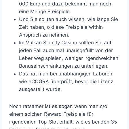
000 Euro und dazu bekommt man noch
eine Menge Freispiele.
Und Sie sollten auch wissen, wie lange Sie
Zeit haben, o diese Freispiele within
Anspruch zu nehmen.
Im Vulkan Sin city Casino sollten Sie auf
jeden Fall auch mal unausgefüllt von der
Leber weg spielen, weniger irgendwelchen
Bonuseinschränkungen zu unterliegen.
Das hat man bei unabhängigen Laboren
wie eCOGRA überprüft, bevor die Lizenz
ausgestellt wurde.
Noch ratsamer ist es sogar, wenn man c/o
einem solchen Reward Freispiele für
irgendeinen Top-Slot erhält, wie es bei den 35