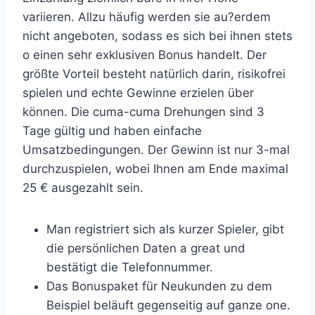
variieren. Allzu häufig werden sie au?erdem
nicht angeboten, sodass es sich bei ihnen stets
o einen sehr exklusiven Bonus handelt. Der
größte Vorteil besteht natürlich darin, risikofrei
spielen und echte Gewinne erzielen über
können. Die cuma-cuma Drehungen sind 3
Tage gültig und haben einfache
Umsatzbedingungen. Der Gewinn ist nur 3-mal
durchzuspielen, wobei Ihnen am Ende maximal
25 € ausgezahlt sein.
Man registriert sich als kurzer Spieler, gibt
die persönlichen Daten a great und
bestätigt die Telefonnummer.
Das Bonuspaket für Neukunden zu dem
Beispiel beläuft gegenseitig auf ganze one.