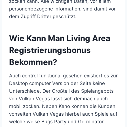
zocken kann. Alle wichtigen Daten, vor allem
personenbezogene Information, sind damit vor
dem Zugriff Dritter geschützt.
Wie Kann Man Living Area
Registrierungsbonus
Bekommen?
Auch control funktional gesehen existiert es zur
Desktop computer Version der Seite keine
Unterschiede. Der Großteil des Spielangebots
von Vulkan Vegas lässt sich demnach auch
mobil zocken. Neben Keno können die Kunden
vonseiten Vulkan Vegas hierbei auch Spiele auf
welche weise Bugs Party und Germinator