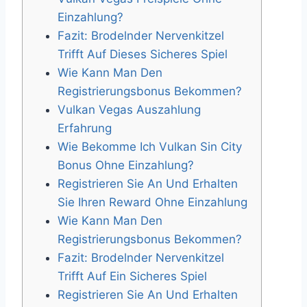
Einzahlung?
Fazit: Brodelnder Nervenkitzel
Trifft Auf Dieses Sicheres Spiel
Wie Kann Man Den
Registrierungsbonus Bekommen?
Vulkan Vegas Auszahlung
Erfahrung
Wie Bekomme Ich Vulkan Sin City
Bonus Ohne Einzahlung?
Registrieren Sie An Und Erhalten
Sie Ihren Reward Ohne Einzahlung
Wie Kann Man Den
Registrierungsbonus Bekommen?
Fazit: Brodelnder Nervenkitzel
Trifft Auf Ein Sicheres Spiel
Registrieren Sie An Und Erhalten