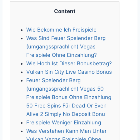
Content
Wie Bekomme Ich Freispiele
Was Sind Feuer Speiender Berg
(umgangssprachlich) Vegas
Freispiele Ohne Einzahlung?
Wie Hoch Ist Dieser Bonusbetrag?
Vulkan Sin City Live Casino Bonus
Feuer Speiender Berg
(umgangssprachlich) Vegas 50
Freispiele Bonus Ohne Einzahlung ️
50 Free Spins Für Dead Or Even
Alive 2 Simply No Deposit Bonu
Freispiele Weniger Einzahlung
Was Verstehen Kann Man Unter
Vulkan Vegas Freispiele Ohne