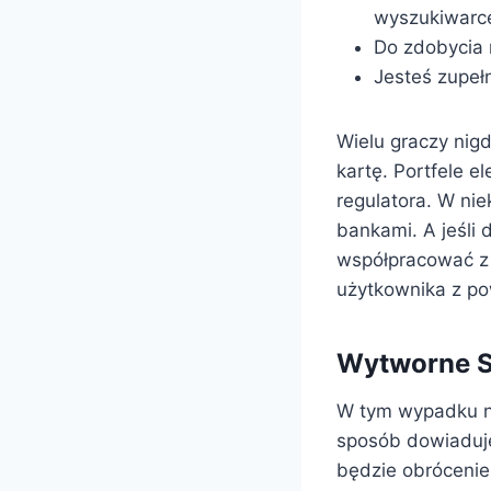
wyszukiwarce,
Do zdobycia 
Jesteś zupeł
Wielu graczy nig
kartę. Portfele e
regulatora. W nie
bankami. A jeśli 
współpracować z 
użytkownika z po
Wytworne S
W tym wypadku na
sposób dowiaduje
będzie obrócenie