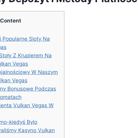
Content
j Popularne Sloty Na
gas
toły Z Krupierem Na
lkan Vegas
ojalnościowy W Naszym
lkan Vegas
ony Bonusowe Podczas
tomatach
ienta Vulkan Vegas W
no-kiedyś Bylo
aliśmy Kasyno Vulkan