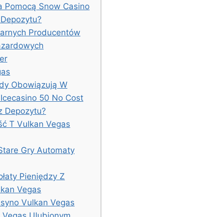
a Pomocą Snow Casino
 Depozytu?
larnych Producentów
Hazardowych
er
gas
ady Obowiązują W
Icecasino 50 No Cost
z Depozytu?
ść T Vulkan Vegas
Stare Gry Automaty
łaty Pieniędzy Z
lkan Vegas
asyno Vulkan Vegas
s Vegas Ulubionym