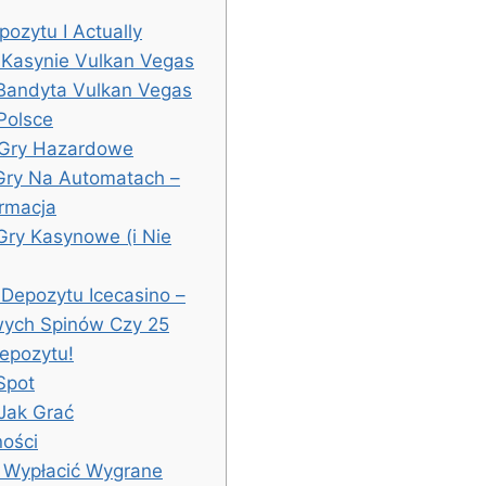
ozytu I Actually
 Kasynie Vulkan Vegas
Bandyta Vulkan Vegas
Polsce
 Gry Hazardowe
ry Na Automatach –
ormacja
Gry Kasynowe (i Nie
Depozytu Icecasino –
ych Spinów Czy 25
epozytu!
Spot
 Jak Grać
ności
 Wypłacić Wygrane