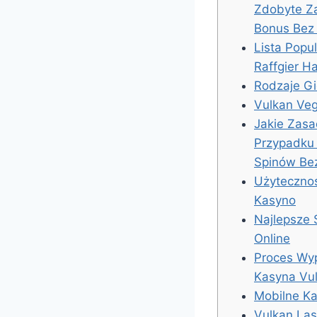
Zdobyte Z
Bonus Bez
Lista Popu
Raffgier 
Rodzaje Gi
Vulkan Ve
Jakie Zas
Przypadku 
Spinów Be
Użyteczno
Kasyno
Najlepsze 
Online
Proces Wyp
Kasyna Vu
Mobilne K
Vulkan La