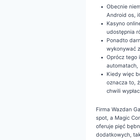
Obecnie niem
Android os, 
Kasyno onlin
udostępnia ró
Ponadto darm
wykonywać zb
Oprócz tego i
automatach, 
Kiedy więc b
oznacza to, 
chwili wypłac
Firma Wazdan Gam
spot, a Magic Con
oferuje pięć bęb
dodatkowych, tak