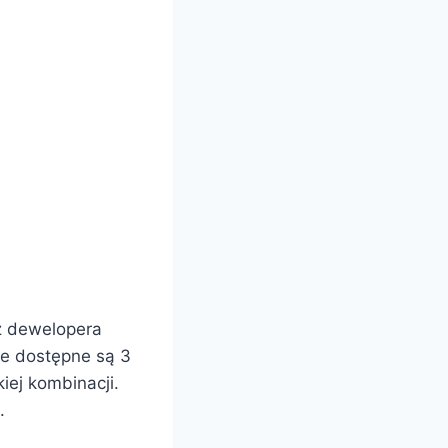
z dewelopera
ie dostępne są 3
iej kombinacji.
.